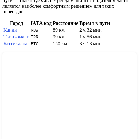
пути — около
1,9 часа
. Аренда машины с водителем часто
является наиболее комфортным решением для таких
переездов.
Город
IATA код
Расстояние
Время в пути
Канди
89 км
2 ч 32 мин
KDW
Тринкомали
99 км
1 ч 56 мин
TRR
Баттикалоа
150 км
3 ч 13 мин
BTC