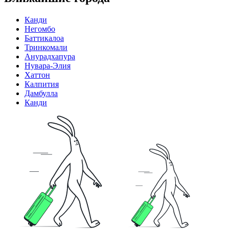
Канди
Негомбо
Баттикалоа
Тринкомали
Анурадхапура
Нувара-Элия
Хаттон
Калпития
Дамбулла
Канди