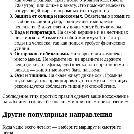
7:00 утра), или ближе к закату. Это поможет избежать
изнуряющей жары и огромных толп туристов.
Защита от солнца и насекомых.
Обязательно возьмите
с собой головной убор, солнцезащитный крем и
репеллент. В джунглях и у воды могут быть комары.
Вода и гидратация.
На самой вершине и на лестницах
нет киосков. Возьмите с собой минимум 1,5–2 литра
воды на человека, так как подъем требует физических
усилий.
Осторожно с обезьянами.
На территории комплекса
много макак. Не кормите их, не дразните и держите
вещи (очки, телефоны, еду) крепко или спрятанными в
рюкзак — животные могут быть наглыми.
Осы и тишина.
На скале живут дикие осы. Громкие
звуки могут их спровоцировать, поэтому на лестницах
рекомендуется соблюдать тишину и спокойствие.
Соблюдение этих простых правил сделает ваше восхождение
на «Львиную скалу» безопасным и приятным приключением.
Другие популярные направления
Куда чаще всего летают — выберите маршрут и смотрите
цены