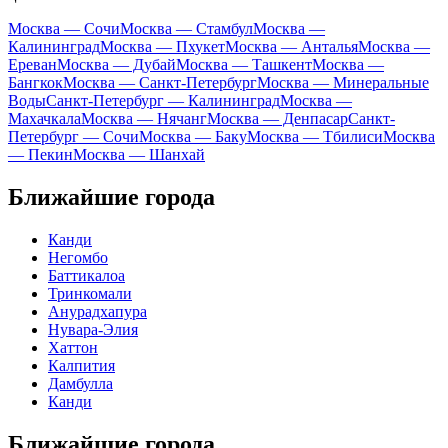
Москва — Сочи
Москва — Стамбул
Москва —
Калининград
Москва — Пхукет
Москва — Анталья
Москва —
Ереван
Москва — Дубай
Москва — Ташкент
Москва —
Бангкок
Москва — Санкт-Петербург
Москва — Минеральные
Воды
Санкт-Петербург — Калининград
Москва —
Махачкала
Москва — Нячанг
Москва — Денпасар
Санкт-
Петербург — Сочи
Москва — Баку
Москва — Тбилиси
Москва
— Пекин
Москва — Шанхай
Ближайшие города
Канди
Негомбо
Баттикалоа
Тринкомали
Анурадхапура
Нувара-Элия
Хаттон
Калпития
Дамбулла
Канди
Ближайшие города