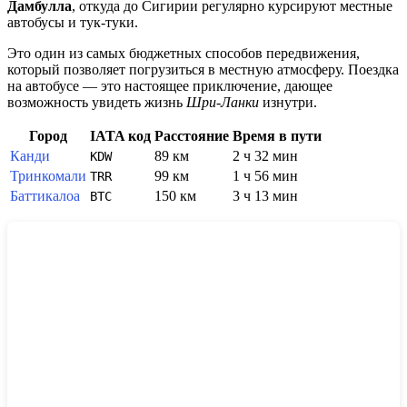
Дамбулла
, откуда до Сигирии регулярно курсируют местные
автобусы и тук-туки.
Это один из самых бюджетных способов передвижения,
который позволяет погрузиться в местную атмосферу. Поездка
на автобусе — это настоящее приключение, дающее
возможность увидеть жизнь
Шри-Ланки
изнутри.
Город
IATA код
Расстояние
Время в пути
Канди
89 км
2 ч 32 мин
KDW
Тринкомали
99 км
1 ч 56 мин
TRR
Баттикалоа
150 км
3 ч 13 мин
BTC