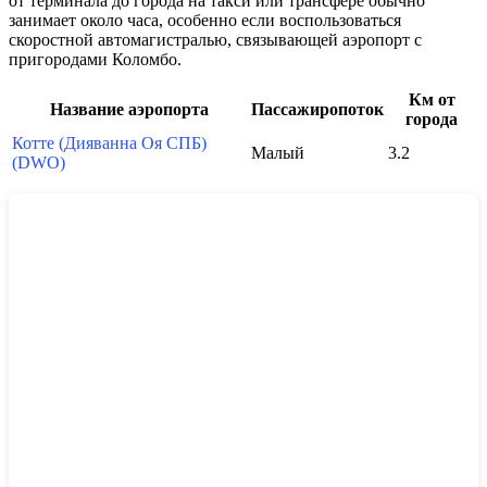
от терминала до города на такси или трансфере обычно
занимает около часа, особенно если воспользоваться
скоростной автомагистралью, связывающей аэропорт с
пригородами Коломбо.
Км от
Название аэропорта
Пассажиропоток
города
Котте (Дияванна Оя СПБ)
Малый
3.2
(DWO)