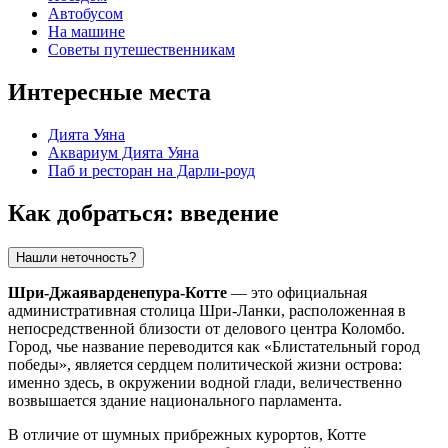
Автобусом
На машине
Советы путешественникам
Интересные места
Дията Уяна
Аквариум Дията Уяна
Паб и ресторан на Дарли-роуд
Как добраться: введение
Нашли неточность?
Шри-Джаяварденепура-Котте
— это официальная
административная столица Шри-Ланки, расположенная в
непосредственной близости от делового центра Коломбо.
Город, чье название переводится как «Блистательный город
победы», является сердцем политической жизни острова:
именно здесь, в окружении водной глади, величественно
возвышается здание национального парламента.
В отличие от шумных прибрежных курортов, Котте