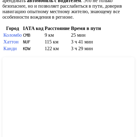
арендовать
автомобиль с водителем
. Это не только
безопаснее, но и позволяет расслабиться в пути, доверив
навигацию опытному местному жителю, знающему все
особенности вождения в регионе.
Город
IATA код
Расстояние
Время в пути
Коломбо
9 км
25 мин
CMB
Хаттон
115 км
3 ч 41 мин
NUF
Канди
122 км
3 ч 29 мин
KDW