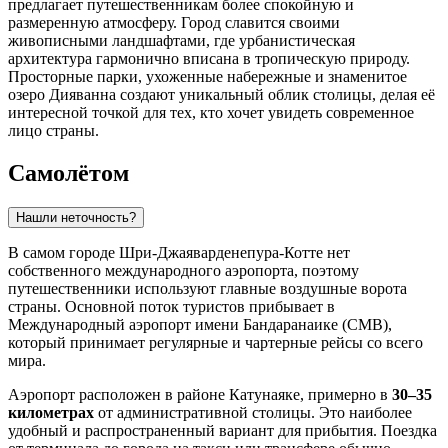
предлагает путешественникам более спокойную и
размеренную атмосферу. Город славится своими
живописными ландшафтами, где урбанистическая
архитектура гармонично вписана в тропическую природу.
Просторные парки, ухоженные набережные и знаменитое
озеро Дияванна создают уникальный облик столицы, делая её
интересной точкой для тех, кто хочет увидеть современное
лицо страны.
Самолётом
Нашли неточность?
В самом городе Шри-Джаяварденепура-Котте нет
собственного международного аэропорта, поэтому
путешественники используют главные воздушные ворота
страны. Основной поток туристов прибывает в
Международный аэропорт имени Бандаранаике (CMB),
который принимает регулярные и чартерные рейсы со всего
мира.
Аэропорт расположен в районе Катунаяке, примерно в
30–35
километрах
от административной столицы. Это наиболее
удобный и распространенный вариант для прибытия. Поездка