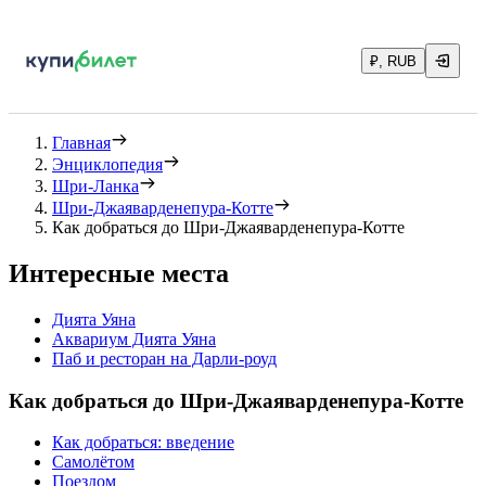
₽, RUB
Главная
Энциклопедия
Шри-Ланка
Шри-Джаяварденепура-Котте
Как добраться до Шри-Джаяварденепура-Котте
Интересные места
Дията Уяна
Аквариум Дията Уяна
Паб и ресторан на Дарли-роуд
Как добраться до Шри-Джаяварденепура-Котте
Как добраться: введение
Самолётом
Поездом