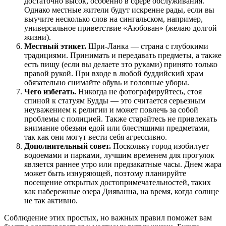
достаточно высок, особенно в сфере обслуживания.
Однако местные жители будут искренне рады, если вы
выучите несколько слов на сингальском, например,
универсальное приветствие «Аюбован» (желаю долгой
жизни).
Местный этикет.
Шри-Ланка — страна с глубокими
традициями. Принимать и передавать предметы, а также
есть пищу (если вы делаете это руками) принято только
правой рукой. При входе в любой буддийский храм
обязательно снимайте обувь и головные уборы.
Чего избегать.
Никогда не фотографируйтесь, стоя
спиной к статуям Будды — это считается серьезным
неуважением к религии и может повлечь за собой
проблемы с полицией. Также старайтесь не привлекать
внимание обезьян едой или блестящими предметами,
так как они могут вести себя агрессивно.
Дополнительный совет.
Поскольку город изобилует
водоемами и парками, лучшим временем для прогулок
является раннее утро или предзакатные часы. Днем жара
может быть изнуряющей, поэтому планируйте
посещение открытых достопримечательностей, таких
как набережные озера Дияванна, на время, когда солнце
не так активно.
Соблюдение этих простых, но важных правил поможет вам