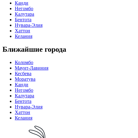
Канди
Негомбо
Калутара
Бентота
Нувара-Элия
Хаттон
Келания
Ближайшие города
Коломбо
Маунт-Лавиния
Кесбева
Моратува
Канди
Негомбо
Калутара
Бентота
Нувара-Элия
Хаттон
Келания