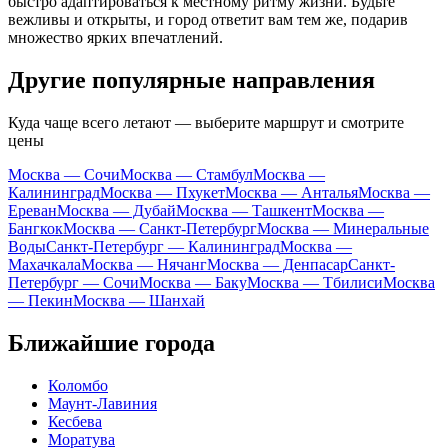
быстро адаптироваться к местному ритму жизни. Будьте
вежливы и открыты, и город ответит вам тем же, подарив
множество ярких впечатлений.
Другие популярные направления
Куда чаще всего летают — выберите маршрут и смотрите
цены
Москва — Сочи
Москва — Стамбул
Москва —
Калининград
Москва — Пхукет
Москва — Анталья
Москва —
Ереван
Москва — Дубай
Москва — Ташкент
Москва —
Бангкок
Москва — Санкт-Петербург
Москва — Минеральные
Воды
Санкт-Петербург — Калининград
Москва —
Махачкала
Москва — Нячанг
Москва — Денпасар
Санкт-
Петербург — Сочи
Москва — Баку
Москва — Тбилиси
Москва
— Пекин
Москва — Шанхай
Ближайшие города
Коломбо
Маунт-Лавиния
Кесбева
Моратува