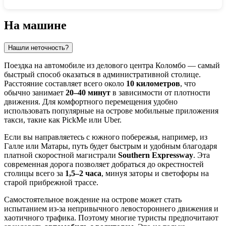
Показать интерактивную карту
На машине
Нашли неточность?
Поездка на автомобиле из делового центра Коломбо — самый
быстрый способ оказаться в административной столице.
Расстояние составляет всего около
10 километров
, что
обычно занимает
20–40 минут
в зависимости от плотности
движения. Для комфортного перемещения удобно
использовать популярные на острове мобильные приложения
такси, такие как PickMe или Uber.
Если вы направляетесь с южного побережья, например, из
Галле или Матары, путь будет быстрым и удобным благодаря
платной скоростной магистрали
Southern Expressway
. Эта
современная дорога позволяет добраться до окрестностей
столицы всего за
1,5–2 часа
, минуя заторы и светофоры на
старой прибрежной трассе.
Самостоятельное вождение на острове может стать
испытанием из-за непривычного левостороннего движения и
хаотичного трафика. Поэтому многие туристы предпочитают