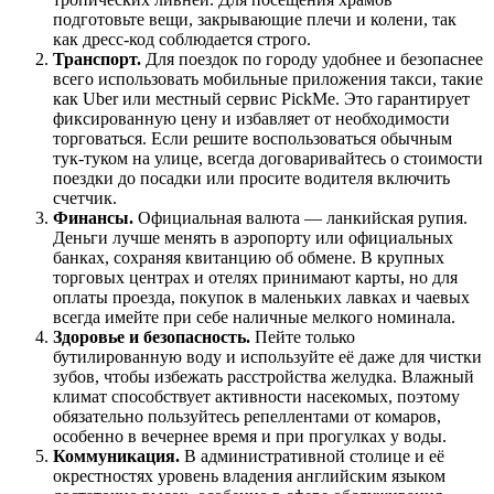
подготовьте вещи, закрывающие плечи и колени, так
как дресс-код соблюдается строго.
Транспорт.
Для поездок по городу удобнее и безопаснее
всего использовать мобильные приложения такси, такие
как Uber или местный сервис PickMe. Это гарантирует
фиксированную цену и избавляет от необходимости
торговаться. Если решите воспользоваться обычным
тук-туком на улице, всегда договаривайтесь о стоимости
поездки до посадки или просите водителя включить
счетчик.
Финансы.
Официальная валюта — ланкийская рупия.
Деньги лучше менять в аэропорту или официальных
банках, сохраняя квитанцию об обмене. В крупных
торговых центрах и отелях принимают карты, но для
оплаты проезда, покупок в маленьких лавках и чаевых
всегда имейте при себе наличные мелкого номинала.
Здоровье и безопасность.
Пейте только
бутилированную воду и используйте её даже для чистки
зубов, чтобы избежать расстройства желудка. Влажный
климат способствует активности насекомых, поэтому
обязательно пользуйтесь репеллентами от комаров,
особенно в вечернее время и при прогулках у воды.
Коммуникация.
В административной столице и её
окрестностях уровень владения английским языком