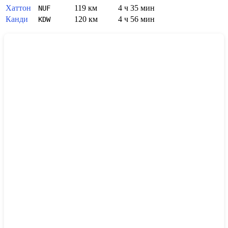
Хаттон
119 км
4 ч 35 мин
NUF
Канди
120 км
4 ч 56 мин
KDW