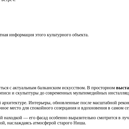
тная информация этого культурного объекта.
иться с актуальным балканским искусством. В просторном
выста
вописи и скульптуры до современных мультимедийных инсталляц
й архитектуре. Интерьеры, обновленные после масштабной реко
ное место для спокойного созерцания и вдохновения в самом се
й находкой — его фасад особенно выразительно смотрится в луч
ой, наслаждаясь атмосферой старого Ниша.