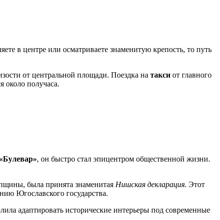
уляете в центре или осматриваете знаменитую крепость, то путь
изости от центральной площади. Поездка на
такси
от главного
я около получаса.
«Булевар»
, он быстро стал эпицентром общественной жизни.
купщины, была принята знаменитая
Нишская декларация
. Этот
анию Югославского государства.
волила адаптировать исторические интерьеры под современные