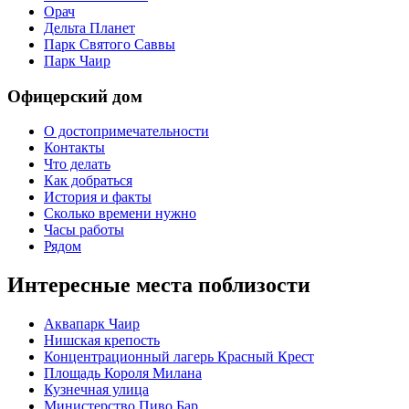
Орач
Дельта Планет
Парк Святого Саввы
Парк Чаир
Офицерский дом
О достопримечательности
Контакты
Что делать
Как добраться
История и факты
Сколько времени нужно
Часы работы
Рядом
Интересные места поблизости
Аквапарк Чаир
Нишская крепость
Концентрационный лагерь Красный Крест
Площадь Короля Милана
Кузнечная улица
Министерство Пиво Бар