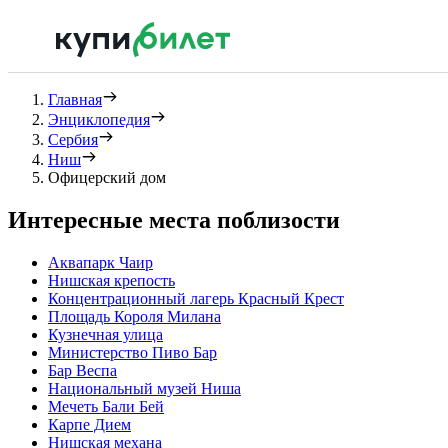
Главная
Энциклопедия
Сербия
Ниш
Офицерский дом
Интересные места поблизости
Аквапарк Чаир
Нишская крепость
Концентрационный лагерь Красный Крест
Площадь Короля Милана
Кузнечная улица
Министерство Пиво Бар
Бар Веспа
Национальный музей Ниша
Мечеть Бали Бей
Карпе Дием
Нишская механа