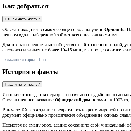
Как добраться
Нашли неточность?
Объект находится в самом сердце города на улице
Орловића П
пешком вдоль набережной займет всего несколько минут.
Для тех, кто предпочитает общественный транспорт, подойдут
автовокзала займет не более 10–15 минут, а прогулка от желез
Ближайший город: Ниш
История и факты
Нашли неточность?
История этого здания неразрывно связана с судьбоносными мо
Свое нынешнее название
Офицерский дом
получил в 1903 год
В начале XX века здание превратилось в арену мировой полит
документ официально провозгласил объединение южных славян 
Несмотря на смену эпох, здание сохранило свой уникальный о
нужды. Сегодня объект находится под государственной защито