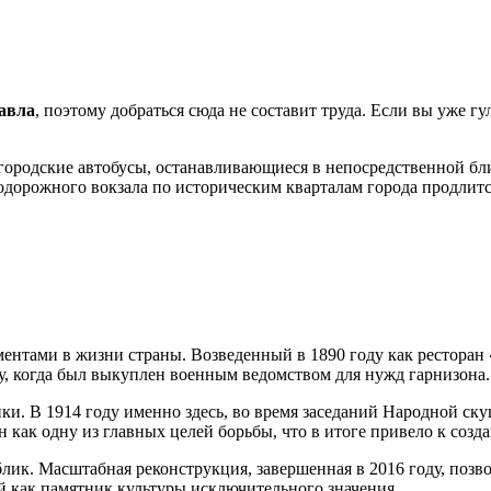
авла
, поэтому добраться сюда не составит труда. Если вы уже г
 городские автобусы, останавливающиеся в непосредственной бл
нодорожного вокзала по историческим кварталам города продлитс
ментами в жизни страны. Возведенный в 1890 году как ресторан
у, когда был выкуплен военным ведомством для нужд гарнизона.
ики. В 1914 году именно здесь, во время заседаний Народной с
как одну из главных целей борьбы, что в итоге привело к созд
блик. Масштабная реконструкция, завершенная в 2016 году, поз
й как памятник культуры исключительного значения.