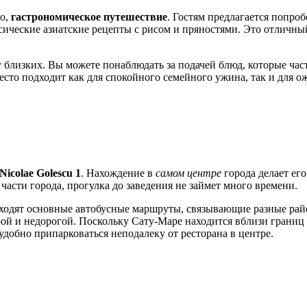
но,
гастрономическое путешествие
. Гостям предлагается попро
сические азиатские рецепты с рисом и пряностями. Это отличны
 близких. Вы можете понаблюдать за подачей блюд, которые час
сто подходит как для спокойного семейного ужина, так и для о
Nicolae Golescu 1
. Нахождение в
самом центре
города делает ег
части города, прогулка до заведения не займет много времени.
оходят основные автобусные маршруты, связывающие разные рай
рой и недорогой. Поскольку
Сату-Маре
находится вблизи границ 
обно припарковаться неподалеку от ресторана в центре.