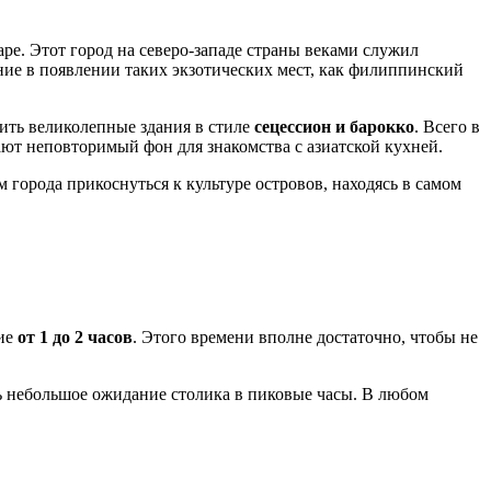
аре
. Этот город на северо-западе страны веками служил
ие в появлении таких экзотических мест, как филиппинский
тить великолепные здания в стиле
сецессион и барокко
. Всего в
ают неповторимый фон для знакомства с азиатской кухней.
города прикоснуться к культуре островов, находясь в самом
ние
от 1 до 2 часов
. Этого времени вполне достаточно, чтобы не
ть небольшое ожидание столика в пиковые часы. В любом