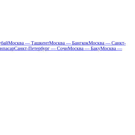
убай
Москва — Ташкент
Москва — Бангкок
Москва — Санкт-
нпасар
Санкт-Петербург — Сочи
Москва — Баку
Москва —