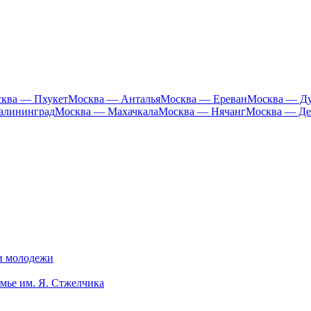
ква — Пхукет
Москва — Анталья
Москва — Ереван
Москва — Д
алининград
Москва — Махачкала
Москва — Нячанг
Москва — Де
 и молодежи
мье им. Я. Стжелчика