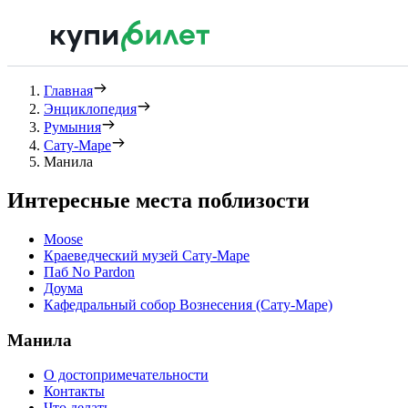
Главная
Энциклопедия
Румыния
Сату-Маре
Манила
Интересные места поблизости
Moose
Краеведческий музей Сату-Маре
Паб No Pardon
Доума
Кафедральный собор Вознесения (Сату-Маре)
Манила
О достопримечательности
Контакты
Что делать