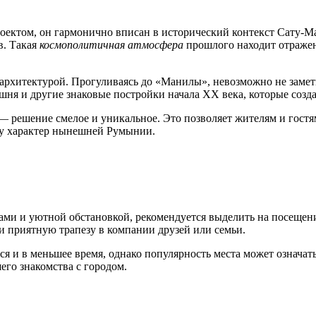
оектом, он гармонично вписан в исторический контекст
Сату-М
в. Такая
космополитичная атмосфера
прошлого находит отражен
й архитектурой. Прогуливаясь до «Манилы», невозможно не заме
шня и другие знаковые постройки начала XX века, которые созд
 решение смелое и уникальное. Это позволяет жителям и гостям 
ру характер нынешней
Румынии
.
сами и уютной обстановкой, рекомендуется выделить на посеще
и приятную трапезу в компании друзей или семьи.
ся и в меньшее время, однако популярность места может означа
его знакомства с городом.