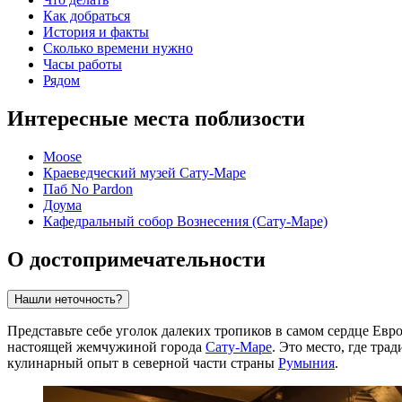
Как добраться
История и факты
Сколько времени нужно
Часы работы
Рядом
Интересные места поблизости
Moose
Краеведческий музей Сату-Маре
Паб No Pardon
Доума
Кафедральный собор Вознесения (Сату-Маре)
О достопримечательности
Нашли неточность?
Представьте себе уголок далеких тропиков в самом сердце Ев
настоящей жемчужиной города
Сату-Маре
. Это место, где тр
кулинарный опыт в северной части страны
Румыния
.