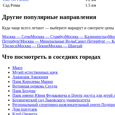
Сад Ромы
1.5 км
Другие популярные направления
Куда чаще всего летают — выберите маршрут и смотрите цены
Москва — Сочи
Москва — Стамбул
Москва — Калининград
Мос
Петербург
Москва — Минеральные Воды
Санкт-Петербург — К
Тбилиси
Москва — Пекин
Москва — Шанхай
Что посмотреть в соседних городах
Мьюз
Музей естественных наук
Аквапарк Амазония
Парк Королевы Марии
Вотивная церковь Сегеда
Парк Боздош
Парк имени Юрия Федьковича и Центр досуга для детей
Ботанический сад Львовского университета
Региональный спортивно-развлекательный центр Подпро
Дом попугаев
Клуб Оковита