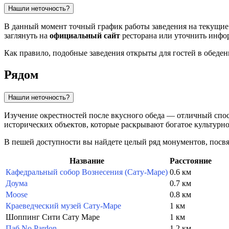
Нашли неточность?
В данный момент точный график работы заведения на текущие 
заглянуть на
официальный сайт
ресторана или уточнить инфо
Как правило, подобные заведения открыты для гостей в обеден
Рядом
Нашли неточность?
Изучение окрестностей после вкусного обеда — отличный спос
исторических объектов, которые раскрывают богатое культурно
В пешей доступности вы найдете целый ряд монументов, пос
Название
Расстояние
Кафедральный собор Вознесения (Сату-Маре)
0.6 км
Доума
0.7 км
Moose
0.8 км
Краеведческий музей Сату-Маре
1 км
Шоппинг Сити Сату Маре
1 км
Паб No Pardon
1.2 км