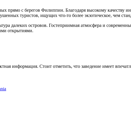
ных прямо с берегов Филиппин. Благодаря высокому качеству ин
кушенных туристов, ищущих что-то более экзотическое, чем ста
ультура далеких островов. Гостеприимная атмосфера и современны
кими открытиями.
тактная информация. Стоит отметить, что заведение имеет впеч
ania