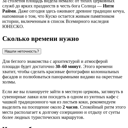
За столетия площадь видела немало: от тихих церковных
служб до ярких празднеств в честь бога Солнца —
Инти
Райми
. Даже сегодня здесь оживают древние традиции кечуа,
напоминая о том, что Куско остается живым памятником
истории, включенным в список Всемирного наследия
ЮНЕСКО.
Сколько времени нужно
Нашли неточность?
Для беглого знакомства с архитектурой и атмосферой
площади будет достаточно
30–60 минут
. Этого времени
хватит, чтобы сделать красивые фотографии колониальных
фасадов и полюбоваться панорамными видами на окрестные
холмы.
Если же вы планируете зайти в местную церковь, заглянуть в
сувенирные лавки или посидеть в одном из уютных кафе с
чашкой традиционного чая из листьев коки, рекомендуем
выделить на посещение около
2 часов
. Спокойный ритм этого
места располагает к долгому созерцанию и отдыху от суеты
более людных туристических маршрутов.