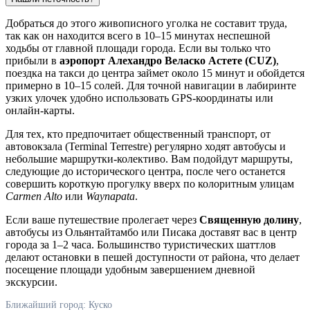
Добраться до этого живописного уголка не составит труда,
так как он находится всего в 10–15 минутах неспешной
ходьбы от главной площади города. Если вы только что
прибыли в
аэропорт Алехандро Веласко Астете (CUZ)
,
поездка на такси до центра займет около 15 минут и обойдется
примерно в 10–15 солей. Для точной навигации в лабиринте
узких улочек удобно использовать GPS-координаты или
онлайн-карты.
Для тех, кто предпочитает общественный транспорт, от
автовокзала (Terminal Terrestre) регулярно ходят автобусы и
небольшие маршрутки-колективо. Вам подойдут маршруты,
следующие до исторического центра, после чего останется
совершить короткую прогулку вверх по колоритным улицам
Carmen Alto
или
Waynapata
.
Если ваше путешествие пролегает через
Священную долину
,
автобусы из Ольянтайтамбо или Писака доставят вас в центр
города за 1–2 часа. Большинство туристических шаттлов
делают остановки в пешей доступности от района, что делает
посещение площади удобным завершением дневной
экскурсии.
Ближайший город: Куско