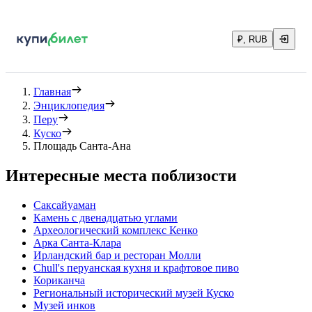
₽, RUB
Главная
Энциклопедия
Перу
Куско
Площадь Санта-Ана
Интересные места поблизости
Саксайуаман
Камень с двенадцатью углами
Археологический комплекс Кенко
Арка Санта-Клара
Ирландский бар и ресторан Молли
Chull's перуанская кухня и крафтовое пиво
Кориканча
Региональный исторический музей Куско
Музей инков