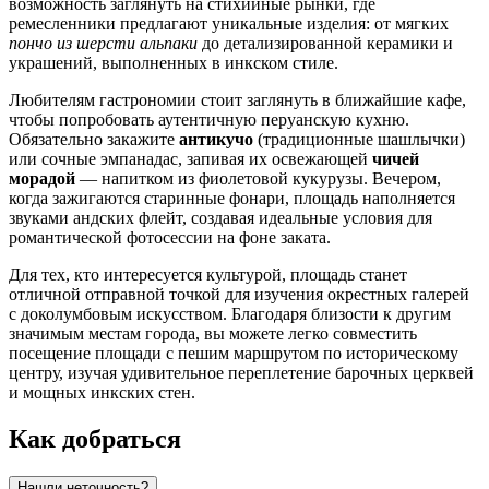
возможность заглянуть на стихийные рынки, где
ремесленники предлагают уникальные изделия: от мягких
пончо из шерсти альпаки
до детализированной керамики и
украшений, выполненных в инкском стиле.
Любителям гастрономии стоит заглянуть в ближайшие кафе,
чтобы попробовать аутентичную перуанскую кухню.
Обязательно закажите
антикучо
(традиционные шашлычки)
или сочные эмпанадас, запивая их освежающей
чичей
морадой
— напитком из фиолетовой кукурузы. Вечером,
когда зажигаются старинные фонари, площадь наполняется
звуками андских флейт, создавая идеальные условия для
романтической фотосессии на фоне заката.
Для тех, кто интересуется культурой, площадь станет
отличной отправной точкой для изучения окрестных галерей
с доколумбовым искусством. Благодаря близости к другим
значимым местам города, вы можете легко совместить
посещение площади с пешим маршрутом по историческому
центру, изучая удивительное переплетение барочных церквей
и мощных инкских стен.
Как добраться
Нашли неточность?