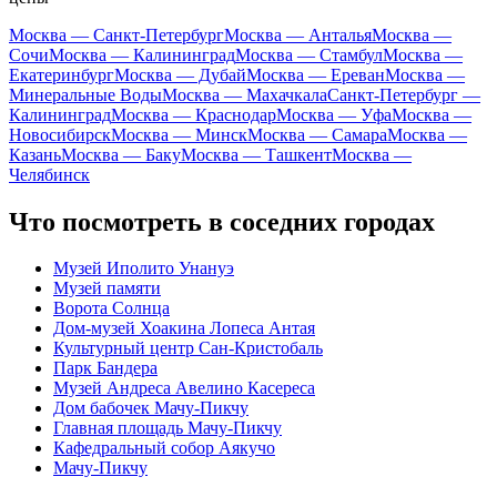
Москва — Санкт-Петербург
Москва — Анталья
Москва —
Сочи
Москва — Калининград
Москва — Стамбул
Москва —
Екатеринбург
Москва — Дубай
Москва — Ереван
Москва —
Минеральные Воды
Москва — Махачкала
Санкт-Петербург —
Калининград
Москва — Краснодар
Москва — Уфа
Москва —
Новосибирск
Москва — Минск
Москва — Самара
Москва —
Казань
Москва — Баку
Москва — Ташкент
Москва —
Челябинск
Что посмотреть в соседних городах
Музей Иполито Унануэ
Музей памяти
Ворота Солнца
Дом-музей Хоакина Лопеса Антая
Культурный центр Сан-Кристобаль
Парк Бандера
Музей Андреса Авелино Касереса
Дом бабочек Мачу-Пикчу
Главная площадь Мачу-Пикчу
Кафедральный собор Аякучо
Мачу-Пикчу