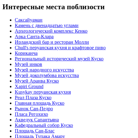
Интересные места поблизости
Саксайуаман
Камень с двенадцатью углами
Археологический комплекс Кенко
Арка Санта-Клара
Ирландский бар и ресторан Молли
Chull's перуанская кухня и крафтовое пиво
Кориканча
Региональный исторический музей Куско
Музей инков
Музей народного искусства
Музей доколумбова искусства
Музей Аранва Куско
Xapiri Ground
Kusykay перуанская кухня
Реал Плаза Куско
Главная площадь Куско
Рынок Сан-Педро
Пласа Регохихо
Акведук Сапантьяна
Кафедральный собор Куско
Площадь Сан-Блас
Площадь Тупака Амару