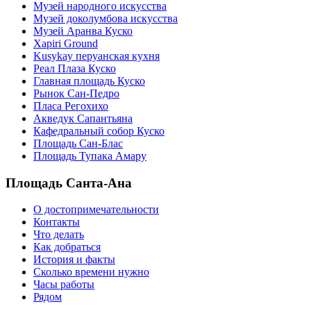
Музей народного искусства
Музей доколумбова искусства
Музей Аранва Куско
Xapiri Ground
Kusykay перуанская кухня
Реал Плаза Куско
Главная площадь Куско
Рынок Сан-Педро
Пласа Регохихо
Акведук Сапантьяна
Кафедральный собор Куско
Площадь Сан-Блас
Площадь Тупака Амару
Площадь Санта-Ана
О достопримечательности
Контакты
Что делать
Как добраться
История и факты
Сколько времени нужно
Часы работы
Рядом