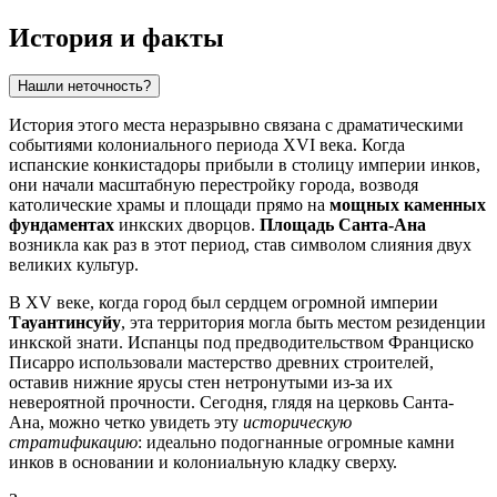
История и факты
Нашли неточность?
История этого места неразрывно связана с драматическими
событиями колониального периода XVI века. Когда
испанские конкистадоры прибыли в столицу империи инков,
они начали масштабную перестройку города, возводя
католические храмы и площади прямо на
мощных каменных
фундаментах
инкских дворцов.
Площадь Санта-Ана
возникла как раз в этот период, став символом слияния двух
великих культур.
В XV веке, когда город был сердцем огромной империи
Тауантинсуйу
, эта территория могла быть местом резиденции
инкской знати. Испанцы под предводительством Франциско
Писарро использовали мастерство древних строителей,
оставив нижние ярусы стен нетронутыми из-за их
невероятной прочности. Сегодня, глядя на церковь Санта-
Ана, можно четко увидеть эту
историческую
стратификацию
: идеально подогнанные огромные камни
инков в основании и колониальную кладку сверху.