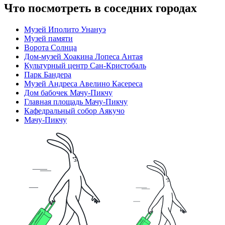
Что посмотреть в соседних городах
Музей Иполито Унануэ
Музей памяти
Ворота Солнца
Дом-музей Хоакина Лопеса Антая
Культурный центр Сан-Кристобаль
Парк Бандера
Музей Андреса Авелино Касереса
Дом бабочек Мачу-Пикчу
Главная площадь Мачу-Пикчу
Кафедральный собор Аякучо
Мачу-Пикчу