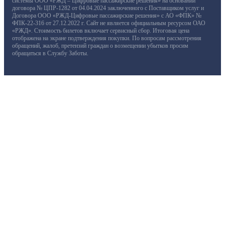
системы ООО «РЖД – Цифровые пассажирские решения» на основании
договора № ЦПР-1282 от 04.04.2024 заключенного с Поставщиком услуг и
Договора ООО «РЖД-Цифровые пассажирские решения» с АО «ФПК» №
ФПК-22-316 от 27.12.2022 г. Сайт не является официальным ресурсом ОАО
«РЖД». Стоимость билетов включает сервисный сбор. Итоговая цена
отображена на экране подтверждения покупки. По вопросам рассмотрения
обращений, жалоб, претензий граждан о возмещении убытков просим
обращаться в Службу Заботы.