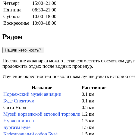
Четверг
15:00–21:00
Пятница
06:30–21:00
Суббота
10:00–18:00
Воскресенье
10:00–18:00
Рядом
Нашли неточность?
Посещение аквапарка можно легко совместить с осмотром други
продолжить отдых после водных процедур.
Изучение окрестностей позволит вам лучше узнать историю се
Название
Расстояние
Норвежский музей авиации
0.1 км
Буде Спектрум
0.1 км
Сити Норд
0.5 км
Музей норвежской ектовой торговли
1.2 км
Нурленнинген
1.5 км
Бургазм Будё
1.5 км
Кафедральный собор Будё
1.5 км