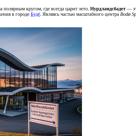
 полярным кругом, где всегда царит лето.
Нурдландсбадет
— эт
жения в городе
Будё
. Являясь частью масштабного центра
Bodø S