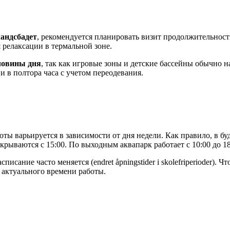
андсбадет
, рекомендуется планировать визит продолжительнос
 релаксации в термальной зоне.
ловины дня
, так как игровые зоны и детские бассейны обычно 
и в полтора часа с учетом переодевания.
ты варьируется в зависимости от дня недели. Как правило, в б
ткрываются с 15:00. По выходным аквапарк работает с 10:00 до 18
сание часто меняется (endret åpningstider i skolefriperioder).
 актуального времени работы.