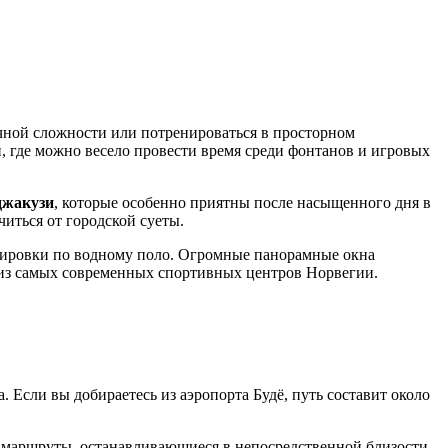
ной сложности или потренироваться в просторном
, где можно весело провести время среди фонтанов и игровых
джакузи
, которые особенно приятны после насыщенного дня в
иться от городской суеты.
енировки по водному поло. Огромные панорамные окна
м из самых современных спортивных центров
Норвегии
.
а. Если вы добираетесь из аэропорта
Будё
, путь составит около
т маршруты, останавливающиеся в непосредственной близости