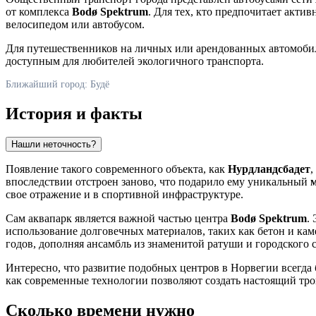
от комплекса
Bodø Spektrum
. Для тех, кто предпочитает акти
велосипедом или автобусом.
Для путешественников на личных или арендованных автомоби
доступным для любителей экологичного транспорта.
Ближайший город: Будё
История и факты
Нашли неточность?
Появление такого современного объекта, как
Нурдландсбадет
,
впоследствии отстроен заново, что подарило ему уникальный
свое отражение и в спортивной инфраструктуре.
Сам аквапарк является важной частью центра
Bodø Spektrum
.
использование долговечных материалов, таких как бетон и ка
годов, дополняя ансамбль из знаменитой ратуши и городского с
Интересно, что развитие подобных центров в
Норвегии
всегда 
как современные технологии позволяют создать настоящий тро
Сколько времени нужно