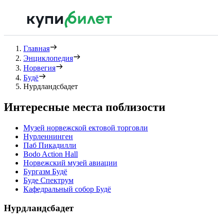
Главная
Энциклопедия
Норвегия
Будё
Нурдландсбадет
Интересные места поблизости
Музей норвежской ектовой торговли
Нурленнинген
Паб Пикадилли
Bodo Action Hall
Норвежский музей авиации
Бургазм Будё
Буде Спектрум
Кафедральный собор Будё
Нурдландсбадет