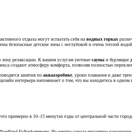
активного отдыха могут испытать себя на
водных горках
различ
ны безопасные детские зоны с неглубокой и очень теплой водой
в зону релаксации. К вашим услугам уютные
сауны
и бурлящие
екса создают атмосферу комфорта, позволяя полностью переключ
роводятся занятия по
аквааэробике
, уроки плавания и даже тр
дизайн интерьера напоминает о том, что вы находитесь в одно
, что примерно в 10–15 минутах езды от центральной части город
Nordland Fylkeskommune
. Из центра города регулярно курсирую