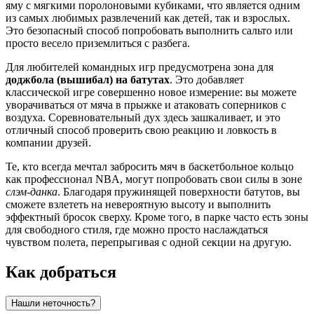
яму с мягкими поролоновыми кубиками, что является одним
из самых любимых развлечений как детей, так и взрослых.
Это безопасный способ попробовать выполнить сальто или
просто весело приземлиться с разбега.
Для любителей командных игр предусмотрена зона для
доджбола (вышибал) на батутах
. Это добавляет
классической игре совершенно новое измерение: вы можете
уворачиваться от мяча в прыжке и атаковать соперников с
воздуха. Соревновательный дух здесь зашкаливает, и это
отличный способ проверить свою реакцию и ловкость в
компании друзей.
Те, кто всегда мечтал забросить мяч в баскетбольное кольцо
как профессионал NBA, могут попробовать свои силы в зоне
слэм-данка
. Благодаря пружинящей поверхности батутов, вы
сможете взлететь на невероятную высоту и выполнить
эффектный бросок сверху. Кроме того, в парке часто есть зоны
для свободного стиля, где можно просто наслаждаться
чувством полета, перепрыгивая с одной секции на другую.
Как добраться
Нашли неточность?