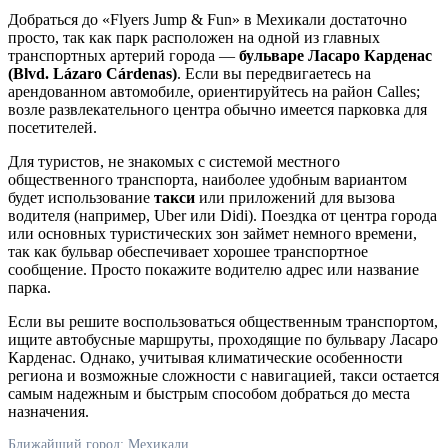
Добраться до «Flyers Jump & Fun» в Мехикали достаточно
просто, так как парк расположен на одной из главных
транспортных артерий города —
бульваре Ласаро Карденас
(Blvd. Lázaro Cárdenas)
. Если вы передвигаетесь на
арендованном автомобиле, ориентируйтесь на район Calles;
возле развлекательного центра обычно имеется парковка для
посетителей.
Для туристов, не знакомых с системой местного
общественного транспорта, наиболее удобным вариантом
будет использование
такси
или приложений для вызова
водителя (например, Uber или Didi). Поездка от центра города
или основных туристических зон займет немного времени,
так как бульвар обеспечивает хорошее транспортное
сообщение. Просто покажите водителю адрес или название
парка.
Если вы решите воспользоваться общественным транспортом,
ищите автобусные маршруты, проходящие по бульвару Ласаро
Карденас. Однако, учитывая климатические особенности
региона и возможные сложности с навигацией, такси остается
самым надежным и быстрым способом добраться до места
назначения.
Ближайший город: Мехикали