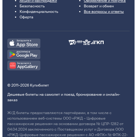
Акции и распродажи
Оформление и покупка
Безопасность
Возврат и обмен
Конфиденциальность
Все вопросы и ответы
Оферта
© 2011–2026 Купибилет
Дешевые билеты на самолет и поезд, бронирование и онлайн-
заказ
Ж/Д билеты предоставляются партнёрами, в том числе с
использованием веб-системы ООО «РЖД – Цифровые
пассажирские решения» на основании договора № ЦПР-1282 от
04.04.2024 заключенного с Поставщиком услуг и Договора ООО
«РЖД-Цифровые пассажирские решения» с АО «ФПК» № ФПК-22-