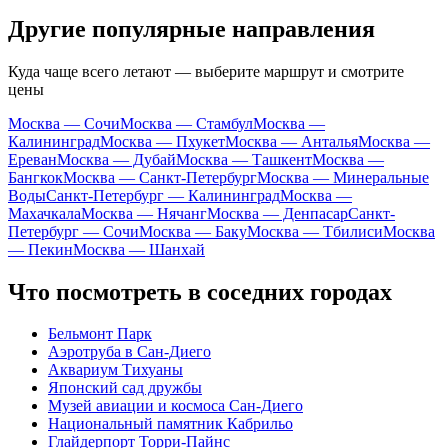
Другие популярные направления
Куда чаще всего летают — выберите маршрут и смотрите
цены
Москва — Сочи
Москва — Стамбул
Москва —
Калининград
Москва — Пхукет
Москва — Анталья
Москва —
Ереван
Москва — Дубай
Москва — Ташкент
Москва —
Бангкок
Москва — Санкт-Петербург
Москва — Минеральные
Воды
Санкт-Петербург — Калининград
Москва —
Махачкала
Москва — Нячанг
Москва — Денпасар
Санкт-
Петербург — Сочи
Москва — Баку
Москва — Тбилиси
Москва
— Пекин
Москва — Шанхай
Что посмотреть в соседних городах
Бельмонт Парк
Аэротруба в Сан-Диего
Аквариум Тихуаны
Японский сад дружбы
Музей авиации и космоса Сан-Диего
Национальный памятник Кабрильо
Глайдерпорт Торри-Пайнс