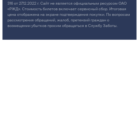
316 от 27.12.2022 г. Сайт не является официальным ресурсом ОАО
«РЖД». Стоимость билетов включает сервисный сбор. Итоговая
цена отображена на экране подтверждения покупки. По вопросам
рассмотрения обращений, жалоб, претензий граждан о
возмещении убытков просим обращаться в Службу Заботы.