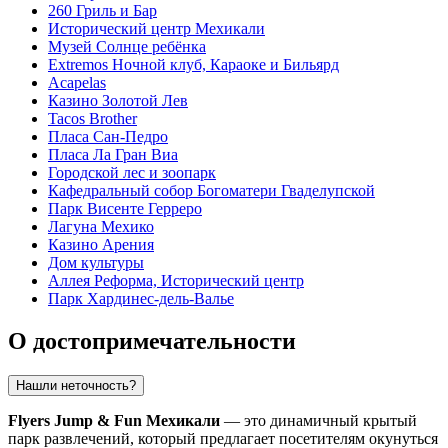
260 Гриль и Бар
Исторический центр Мехикали
Музей Солнце ребёнка
Extremos Ночной клуб, Караоке и Бильярд
Acapelas
Казино Золотой Лев
Tacos Brother
Пласа Сан-Педро
Пласа Ла Гран Виа
Городской лес и зоопарк
Кафедральный собор Богоматери Гваделупской
Парк Висенте Герреро
Лагуна Мехико
Казино Арения
Дом культуры
Аллея Реформа, Исторический центр
Парк Хардинес-дель-Валье
О достопримечательности
Нашли неточность?
Flyers Jump & Fun Мехикали
— это динамичный крытый
парк развлечений, который предлагает посетителям окунуться