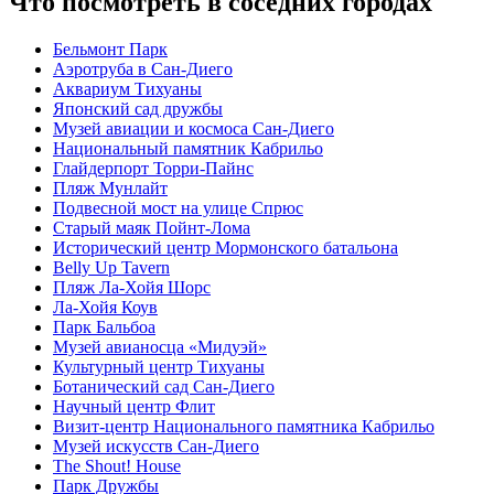
Что посмотреть в соседних городах
Бельмонт Парк
Аэротруба в Сан-Диего
Аквариум Тихуаны
Японский сад дружбы
Музей авиации и космоса Сан-Диего
Национальный памятник Кабрильо
Глайдерпорт Торри-Пайнс
Пляж Мунлайт
Подвесной мост на улице Спрюс
Старый маяк Пойнт-Лома
Исторический центр Мормонского батальона
Belly Up Tavern
Пляж Ла-Хойя Шорс
Ла-Хойя Коув
Парк Бальбоа
Музей авианосца «Мидуэй»
Культурный центр Тихуаны
Ботанический сад Сан-Диего
Научный центр Флит
Визит-центр Национального памятника Кабрильо
Музей искусств Сан-Диего
The Shout! House
Парк Дружбы