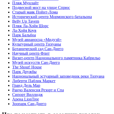
Пляж Мунлайт
Подвесной мост на улице Спрюс
Старый маяк Пойнт-Лома
Исторический центр Мормонского батальона
Belly Up Tavern
Пляж Ла-Хойя Шорс
Ла-Хойя Коув
Парк Бальбоа
Музей авианосца «Мидуэй»
Культурный центр Тихуаны
Ботанический сад Сан-Диего
Научный центр Флит
Визит-центр Национального памятника Кабрильо
Музей искусств Сан-Диего
The Shout! House
Парк Дружбы
Национальный эстуарный заповедник реки Тихуана
Либерти Паблик Маркет
Гранд Дель Мар
Ранчо Валенсия Резорт и Спа
Сипорт Виллидж
Арена LionTree
Зоопарк Сан-Диего