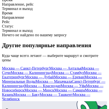
Направление, рейс
Терминал и выход
Время
Направление
Рейс
Статус
Терминал и выход
Ничего не найдено по вашему запросу
Другие популярные направления
Куда чаще всего летают — выберите маршрут и смотрите
цены
Москва — Санкт-Петербург
Москва — Анталья
Москва —
Сочи
Москва — Калининград
Москва — Стамбул
Москва —
Екатеринбург
Москва — Дубай
Москва — Ереван
Москва —
Минеральные Воды
Москва — Махачкала
Санкт-Петербург —
Калининград
Москва — Краснодар
Москва — Уфа
Москва —
Новосибирск
Москва — Минск
Москва — Самара
Москва —
Казань
Москва — Баку
Москва — Ташкент
Москва —
Челябинск