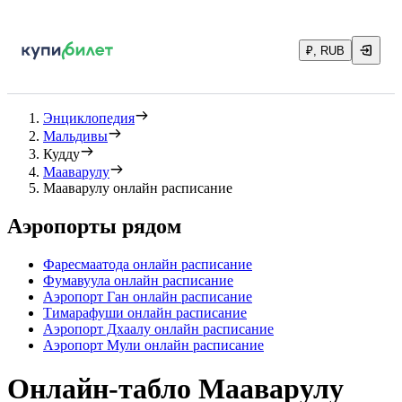
₽, RUB
Энциклопедия
Мальдивы
Кудду
Мааварулу
Мааварулу онлайн расписание
Аэропорты рядом
Фаресмаатода онлайн расписание
Фумавуула онлайн расписание
Аэропорт Ган онлайн расписание
Тимарафуши онлайн расписание
Аэропорт Дхаалу онлайн расписание
Аэропорт Мули онлайн расписание
Онлайн-табло Мааварулу