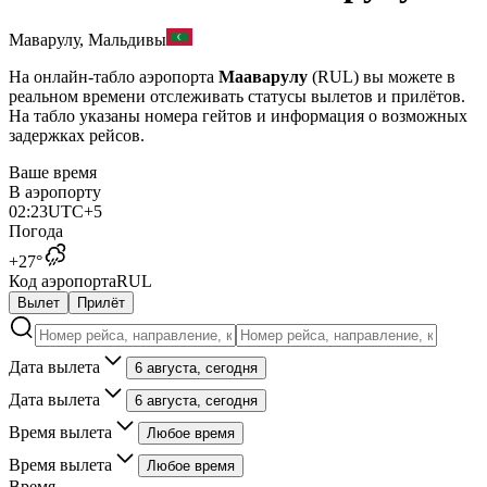
Маварулу
,
Мальдивы
На онлайн-табло аэропорта
Мааварулу
(RUL) вы можете в
реальном времени отслеживать статусы вылетов и прилётов.
На табло указаны номера гейтов и информация о возможных
задержках рейсов.
Ваше время
В аэропорту
02
:
23
UTC
+5
Погода
+27°
Код аэропорта
RUL
Вылет
Прилёт
Дата вылета
6 августа, сегодня
Дата вылета
6 августа, сегодня
Время вылета
Любое время
Время вылета
Любое время
Время