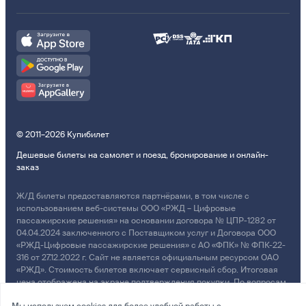
© 2011–2026 Купибилет
Дешевые билеты на самолет и поезд, бронирование и онлайн-
заказ
Ж/Д билеты предоставляются партнёрами, в том числе с
использованием веб-системы ООО «РЖД – Цифровые
пассажирские решения» на основании договора № ЦПР-1282 от
04.04.2024 заключенного с Поставщиком услуг и Договора ООО
«РЖД-Цифровые пассажирские решения» с АО «ФПК» № ФПК-22-
316 от 27.12.2022 г. Сайт не является официальным ресурсом ОАО
«РЖД». Стоимость билетов включает сервисный сбор. Итоговая
цена отображена на экране подтверждения покупки. По вопросам
рассмотрения обращений, жалоб, претензий граждан о