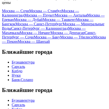
цены
Москва — Сочи
Москва — Стамбул
Москва —
Калининград
Москва — Пхукет
Москва — Анталья
Москва —
Ереван
Москва — Дубай
Москва — Ташкент
Москва —
Бангкок
Москва — Санкт-Петербург
Москва — Минеральные
Воды
Санкт-Петербург — Калининград
Москва —
Махачкала
Москва — Нячанг
Москва — Денпасар
Санкт-
Петербург — Сочи
Москва — Баку
Москва — Тбилиси
Москва
— Пекин
Москва — Шанхай
Ближайшие города
Буэнавентура
Сарсаль
Кибдо
Нуки
Баия-Солано
Ближайшие города
Буэнавентура
Сарсаль