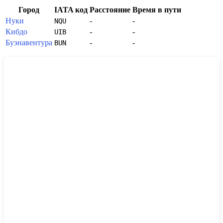
Город
IATA код
Расстояние
Время в пути
Нуки
-
-
NQU
Кибдо
-
-
UIB
Буэнавентура
-
-
BUN