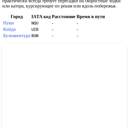
практически всегда требует пересадки на скоростные лодки
или катера, курсирующие по рекам или вдоль побережья.
Город
IATA код
Расстояние
Время в пути
Нуки
-
-
NQU
Кибдо
-
-
UIB
Буэнавентура
-
-
BUN