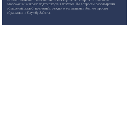
отображена на экране подтверждения покупки. По вопросам рассмотрения
обращений, жалоб, претензий граждан о возмещении убытков просим
обращаться в Службу Заботы.