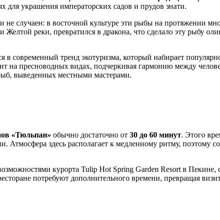
ях для украшения императорских садов и прудов знати.
ии не случаен: в восточной культуре эти рыбы на протяжении м
и Желтой реки, превратился в дракона, что сделало эту рыбу ол
 в современный тренд экотуризма, который набирает популярно
ент на пресноводных видах, подчеркивая гармонию между челове
рыб, выведенных местными мастерами.
пов «Тюльпан»
обычно достаточно от
30 до 60 минут
. Этого вр
ии. Атмосфера здесь располагает к медленному ритму, поэтому 
озможностями курорта Tulip Hot Spring Garden Resort в
Пекине
,
ресторане потребуют дополнительного времени, превращая визи