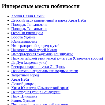
Интересные места поблизости
Хэппи Вэлли Пекин
Детский парк развлечений в парке Храм Неба
Площадь Тяньаньмэнь
Площадь Тяньаньмэнь
Особняк князя Гуна
Ворота Удмэнь
Юаньминъюань
Императорский дворец-музей
Национальный музей Китая
Императорская академия (Гоцзицзянь)
Парк китайской этнической культуры (Северные ворота)
Да Дун (жареная утка)
Ресторан жареной утки Ли Цюнь
Пекинский национальный водный центр
Запретный город
Храм Неба
Летний дворец
Храм Юнхэгун (Ламаистский храм)
Пешеходная улица Ванфуцзин
Парк Цзиншань
Рынок Хунцяо
Пекинский национальный стадион