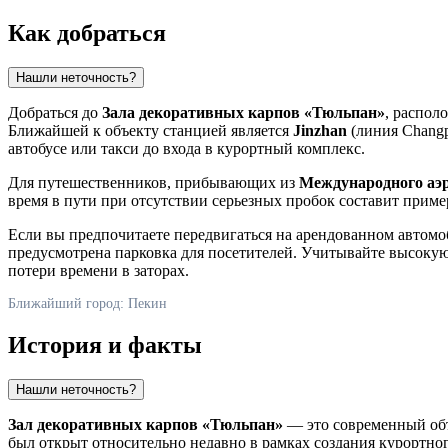
Как добраться
Нашли неточность?
Добраться до
Зала декоративных карпов «Тюльпан»
, распол
Ближайшей к объекту станцией является
Jinzhan
(линия Changp
автобусе или такси до входа в курортный комплекс.
Для путешественников, прибывающих из
Международного аэ
время в пути при отсутствии серьезных пробок составит приме
Если вы предпочитаете передвигаться на арендованном автомо
предусмотрена парковка для посетителей. Учитывайте высокую 
потери времени в заторах.
Ближайший город: Пекин
История и факты
Нашли неточность?
Зал декоративных карпов «Тюльпан»
— это современный объ
был открыт относительно недавно в рамках создания курортног