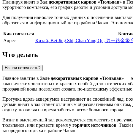
Планируя визит в
Зал декоративных карпов «Тюльпан»
в
Пе
курортного комплекса, его график работы и условия доступа м
Для получения наиболее точных данных о посещении выставоч
обратиться в информационный центр района Чаоян. Это помож
Как связаться
Конта
Адрес
Китай, Bei Jing Shi, Chao Yang Qu,
Что делать
Нашли неточность?
Главное занятие в
Зале декоративных карпов «Тюльпан»
— эт
классических золотистых и красных особей до экзотических «
прозрачной воды позволяют создать по-настоящему эффектны
Прогулка вдоль аквариумов настраивает на спокойный лад, п
детьми визит в зал станет отличным образовательным опытом,
отдыху, позволяя на время забыть о ритме большого города.
Визит в выставочный зал рекомендуется совместить с прогулко
тюльпанов, или провести время у
горячих источников
. Такой
загородного отдыха в районе Чаоян.