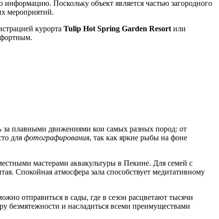
ую информацию. Поскольку объект является частью загородного
их мероприятий.
нистрацией курорта
Tulip Hot Spring Garden Resort
или
мфортным.
ь за плавными движениями кои самых разных пород: от
сто для
фотографирования
, так как яркие рыбы на фоне
 местными мастерами аквакультуры в
Пекине
. Для семей с
тая
. Спокойная атмосфера зала способствует медитативному
ожно отправиться в сады, где в сезон расцветают тысячи
еру безмятежности и насладиться всеми преимуществами