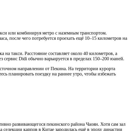
такси или комбинируя метро с наземным транспортом.
аса, после чего потребуется проехать ещё 10–15 километров на
а на такси. Расстояние составляет около 40 километров, а
з сервис Didi обычно варьируется в пределах 150–200 юаней.
сточном направлении от Пекина. На территории курорта
есь планировать поездку на раннее утро, чтобы избежать
ивно развивающегося пекинского района Чаоян. Хотя сам зал
ка селекции карпов в
Китае
зародилась ещё в эпоху династии