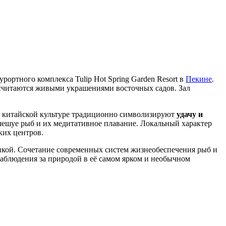
ортного комплекса Tulip Hot Spring Garden Resort в
Пекине
.
у считаются живыми украшениями восточных садов. Зал
в китайской культуре традиционно символизируют
удачу и
 чешуе рыб и их медитативное плавание. Локальный характер
ких центров.
тикой. Сочетание современных систем жизнеобеспечения рыб и
наблюдения за природой в её самом ярком и необычном