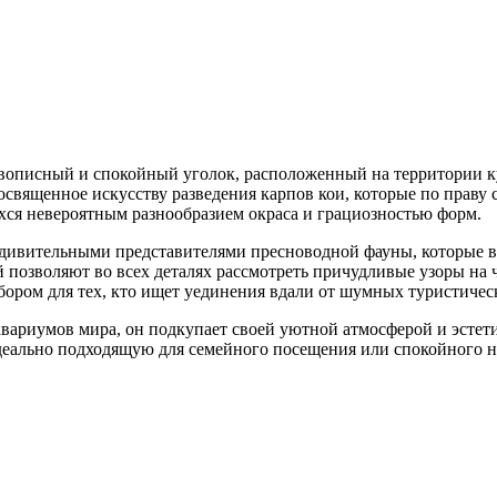
описный и спокойный уголок, расположенный на территории кур
посвященное искусству разведения карпов кои, которые по прав
ся невероятным разнообразием окраса и грациозностью форм.
 удивительными представителями пресноводной фауны, которые 
й позволяют во всех деталях рассмотреть причудливые узоры на
бором для тех, кто ищет уединения вдали от шумных туристичес
аквариумов мира, он подкупает своей уютной атмосферой и эсте
идеально подходящую для семейного посещения или спокойного 