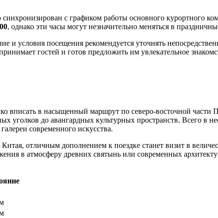
 синхронизирован с графиком работы основного курортного ко
:00
, однако эти часы могут незначительно меняться в праздничн
ние и условия посещения рекомендуется уточнять непосредствен
но принимает гостей и готов предложить им увлекательное знако
ко вписать в насыщенный маршрут по северо-восточной части
П
ных уголков до авангардных культурных пространств. Всего в н
 галереи современного искусства.
м
Китая
, отличным дополнением к поездке станет визит в велич
ужения в атмосферу древних святынь или современных архитект
ояние
км
км