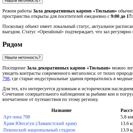
Нашли неточность?
Режим работы
Зала декоративных карпов «Тюльпан»
обычно
пространства открыты для посетителей ежедневно с
9:00 до 17
Поскольку объект имеет локальный статус, актуальное расписа
выездом. Статус «Operational» подтверждает, что зал регуляр
Рядом
Нашли неточность?
Посещение
Зала декоративных карпов «Тюльпан»
можно лег
увидеть контрасты современного мегаполиса: от тихих природ
798
, где старые индустриальные здания превратились в модные
Для тех, кто интересуется духовным и историческим наследие
Сочетание созерцательного наблюдения за рыбами кои и погр
впечатление от путешествия по этому региону.
Название
Расст
Арт-зона 798
5.8 км
Храм Юнхэгун (Ламаистский храм)
13.6 
Пекинский национальный стадион
13.9 