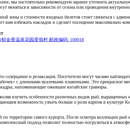
кине
, мы настоятельно рекомендуем заранее уточнить актуальн
огут меняться в зависимости от сезона или проведения внутренн
ной зоны и стоимости входных билетов стоит связаться с адми
ет вам избежать накладок и сделает посещение максимально ко
кт
 兴一路金盏乡郁金香温泉花园度假村 邮政编码: 100018
о созерцание и релаксация. Посетители могут часами наблюдат
бабочек» с длинными вуалевыми плавниками. Это прекрасное ме
е кадры, напоминающие ожившие китайские гравюры.
озволяя изучить особенности различных видов рыб, выращенных
 дающим возможность узнать больше о роли карпов в культуре
Ки
й по территории самого курорта. После осмотра коллекции рыб м
 комплексный подход позволит полностью погрузиться в атмосф