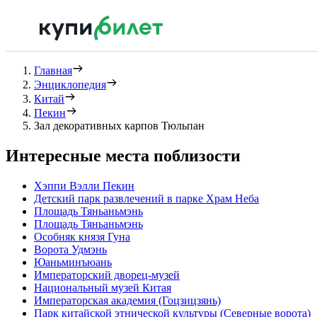
Главная
Энциклопедия
Китай
Пекин
Зал декоративных карпов Тюльпан
Интересные места поблизости
Хэппи Вэлли Пекин
Детский парк развлечений в парке Храм Неба
Площадь Тяньаньмэнь
Площадь Тяньаньмэнь
Особняк князя Гуна
Ворота Удмэнь
Юаньминъюань
Императорский дворец-музей
Национальный музей Китая
Императорская академия (Гоцзицзянь)
Парк китайской этнической культуры (Северные ворота)