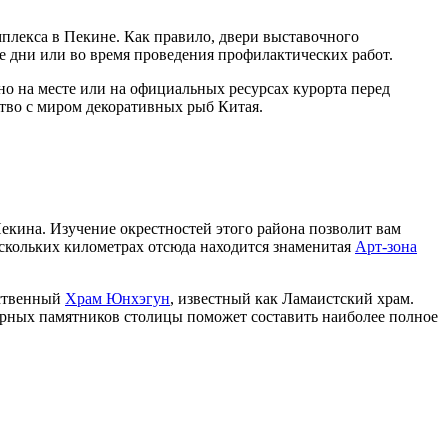
мплекса в
Пекине
. Как правило, двери выставочного
ые дни или во время проведения профилактических работ.
но на месте или на официальных ресурсах курорта перед
мство с миром декоративных рыб
Китая
.
екина
. Изучение окрестностей этого района позволит вам
ескольких километрах отсюда находится знаменитая
Арт-зона
ественный
Храм Юнхэгун
, известный как Ламаистский храм.
урных памятников столицы поможет составить наиболее полное