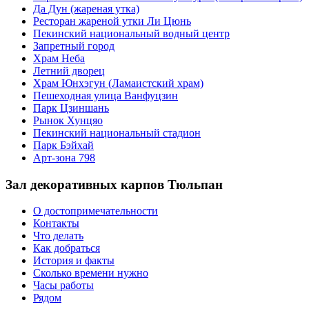
Да Дун (жареная утка)
Ресторан жареной утки Ли Цюнь
Пекинский национальный водный центр
Запретный город
Храм Неба
Летний дворец
Храм Юнхэгун (Ламаистский храм)
Пешеходная улица Ванфуцзин
Парк Цзиншань
Рынок Хунцяо
Пекинский национальный стадион
Парк Бэйхай
Арт-зона 798
Зал декоративных карпов Тюльпан
О достопримечательности
Контакты
Что делать
Как добраться
История и факты
Сколько времени нужно
Часы работы
Рядом