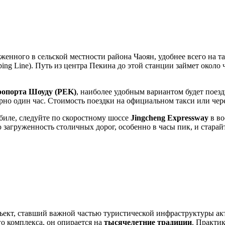
оженного в сельской местности района Чаоян, удобнее всего на 
ing Line). Путь из центра
Пекина
до этой станции займет около ч
ропорта Шоуду (PEK)
, наиболее удобным вариантом будет поездк
рно один час. Стоимость поездки на официальном такси или чере
биле, следуйте по скоростному шоссе
Jingcheng Expressway
в во
загруженность столичных дорог, особенно в часы пик, и старайт
ект, ставший важной частью туристической инфраструктуры акт
о комплекса, он опирается на
тысячелетние традиции
. Практи