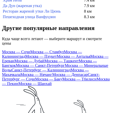
Храм Неба
7.4 км
Да Дун (жареная утка)
7.9 км
Ресторан жареной утки Ли Цюнь
8 км
Пешеходная улица Ванфуцзин
8.3 км
Другие популярные направления
Куда чаще всего летают — выберите маршрут и смотрите
цены
Москва — Сочи
Москва — Стамбул
Москва —
Калининград
Москва — Пхукет
Москва — Анталья
Москва —
Ереван
Москва — Дубай
Москва — Ташкент
Москва —
Бангкок
Москва — Санкт-Петербург
Москва — Минеральные
Воды
Санкт-Петербург — Калининград
Москва —
Махачкала
Москва — Нячанг
Москва — Денпасар
Санкт-
Петербург — Сочи
Москва — Баку
Москва — Тбилиси
Москва
— Пекин
Москва — Шанхай