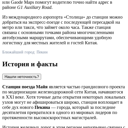
или Gaode Maps помогут водителю точно найти адрес в
районе
G1 Auxiliary Road
.
Из международного аэропорта «Столица» до станции можно
добраться на экспресс-поезде с последующей пересадкой на
метро или такси, что займет около часа. Также станция
связана с основными точками района многочисленными
автобусными маршрутами, обеспечивающими удобную
логистику для местных жителей и гостей
Китая
.
Ближайший город: Пекин
История и факты
Нашли неточность?
Станция поезда Майя
является частью грандиозного проекта
по модернизации железнодорожной сети
Китая
, начавшегося
в XXI веке. Хотя точные даты открытия некоторых локальных
узлов могут не афишироваться широко, станция воплощает в
себе дух нового
Пекина
— города, который за последние
десятилетия превратился в одного из мировых лидеров по
протяженности высокоскоростных магистралей.
История железных дорог в этом регионе неразрывно связана с