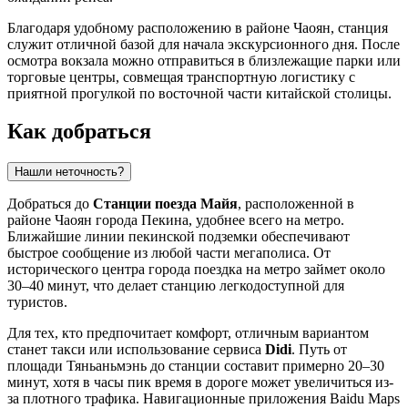
Благодаря удобному расположению в районе Чаоян, станция
служит отличной базой для начала экскурсионного дня. После
осмотра вокзала можно отправиться в близлежащие парки или
торговые центры, совмещая транспортную логистику с
приятной прогулкой по восточной части китайской столицы.
Как добраться
Нашли неточность?
Добраться до
Станции поезда Майя
, расположенной в
районе Чаоян города
Пекина
, удобнее всего на метро.
Ближайшие линии пекинской подземки обеспечивают
быстрое сообщение из любой части мегаполиса. От
исторического центра города поездка на метро займет около
30–40 минут, что делает станцию легкодоступной для
туристов.
Для тех, кто предпочитает комфорт, отличным вариантом
станет такси или использование сервиса
Didi
. Путь от
площади Тяньаньмэнь до станции составит примерно 20–30
минут, хотя в часы пик время в дороге может увеличиться из-
за плотного трафика. Навигационные приложения Baidu Maps