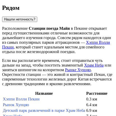
Рядом
Нашли неточность?
Расположение
Станции поезда Майя
в
Пекине
открывает
перед путешественниками отличные возможности для
дальнейшего изучения города. Совсем рядом находится один
из самых популярных парков аттракционов —
Хэппи Вэлли
Пекин
, который станет идеальным местом для семейного
отдыха после железнодорожной поездки.
Если вы располагаете временем, стоит отправиться чуть
дальше на запад, чтобы посетить знаменитый
Храм Неба
или
заняться шопингом на колоритном
Рынке Хунцяо
.
Окрестности станции — это живой и контрастный
Пекин
, где
современные технологии железных дорог
Китая
встречаются
с древними традициями и яркими развлечениями.
Название
Расстояние
Хэппи Вэлли Пекин
0.3 км
Рынок Хунцяо
6.4 км
Детский парк развлечений в парке Храм Неба
6.9 км