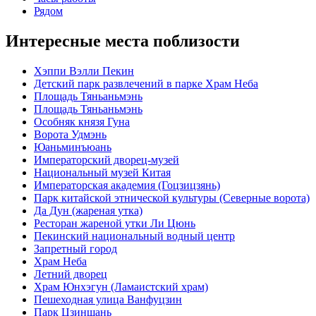
Рядом
Интересные места поблизости
Хэппи Вэлли Пекин
Детский парк развлечений в парке Храм Неба
Площадь Тяньаньмэнь
Площадь Тяньаньмэнь
Особняк князя Гуна
Ворота Удмэнь
Юаньминъюань
Императорский дворец-музей
Национальный музей Китая
Императорская академия (Гоцзицзянь)
Парк китайской этнической культуры (Северные ворота)
Да Дун (жареная утка)
Ресторан жареной утки Ли Цюнь
Пекинский национальный водный центр
Запретный город
Храм Неба
Летний дворец
Храм Юнхэгун (Ламаистский храм)
Пешеходная улица Ванфуцзин
Парк Цзиншань