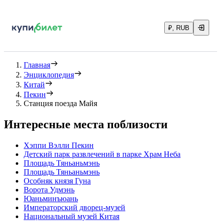
₽, RUB
Главная
Энциклопедия
Китай
Пекин
Станция поезда Майя
Интересные места поблизости
Хэппи Вэлли Пекин
Детский парк развлечений в парке Храм Неба
Площадь Тяньаньмэнь
Площадь Тяньаньмэнь
Особняк князя Гуна
Ворота Удмэнь
Юаньминъюань
Императорский дворец-музей
Национальный музей Китая