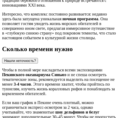
традиции бережного отношения к природе встречаются с
инновациями XXI века.
Интересно, что комплекс постоянно развивается: недавно
здесь была запущена уникальная
ночная программа
. Она
позволяет гостям увидеть жизнь морских обитателей в
совершенно ином свете, предлагая иммерсивное путешествие
в «глубокую синюю страну» под покровом темноты, что стало
настоящим событием в культурной жизни столицы.
Сколько времени нужно
Нашли неточность?
Чтобы в полной мере насладиться всеми экспозициями
Пекинского океанариума Синьюэ
и не спеша осмотреть
тематические зоны, рекомендуется выделить на посещение не
менее
3-4 часов
. Этого времени хватит, чтобы пройтись по
туннелям, изучить жизнь коралловых рифов и понаблюдать за
кормлением обитателей.
Если ваш график в
Пекине
очень плотный, можно
ограничиться экспресс-осмотром за 2 часа, однако
учитывайте, что знаменитые
шоу дельфинов и белуг
занимают дополнительные 30–45 минут. Чтобы не пропустить