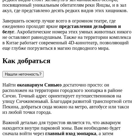
посвященный уникальным обитателям реки Янцзы, и в зал
акул, где представлено десять редких видов этих хищников.
Завершить осмотр лучше всего в огромном театре, где
ежедневно проходят яркие
представления дельфинов и
белуг
. Акробатические номера этих умных животных никого
не оставляют равнодушным. Также на территории комплекса
в
Китае
работает современный 4D-кинотеатр, позволяющий
еще глубже погрузиться в магию подводного мира.
Как добраться
Нашли неточность?
Найти
океанариум Синьюэ
достаточно просто: он
расположен на территории городского зоопарка в районе
Сичэн. Точный адрес ориентирует путешественников на
улицу Сичжимэньвай. Благодаря развитой транспортной сети
Пекина
, добраться сюда можно на метро, автобусе или такси
из любой точки города.
Важной деталью для туристов является то, что аквариум
находится внутри парковой зоны. Вам необходимо будет
сначала войти через
главный вход зоопарка
, а затем