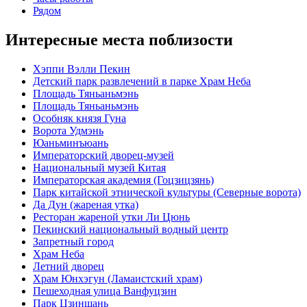
Рядом
Интересные места поблизости
Хэппи Вэлли Пекин
Детский парк развлечений в парке Храм Неба
Площадь Тяньаньмэнь
Площадь Тяньаньмэнь
Особняк князя Гуна
Ворота Удмэнь
Юаньминъюань
Императорский дворец-музей
Национальный музей Китая
Императорская академия (Гоцзицзянь)
Парк китайской этнической культуры (Северные ворота)
Да Дун (жареная утка)
Ресторан жареной утки Ли Цюнь
Пекинский национальный водный центр
Запретный город
Храм Неба
Летний дворец
Храм Юнхэгун (Ламаистский храм)
Пешеходная улица Ванфуцзин
Парк Цзиншань