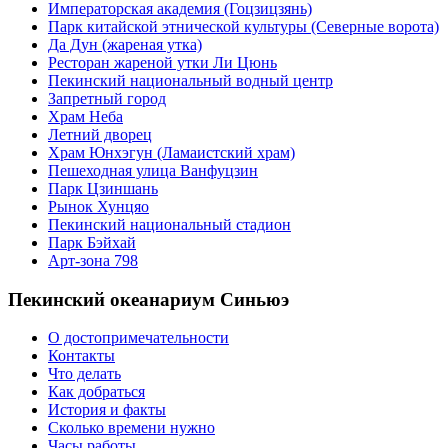
Императорская академия (Гоцзицзянь)
Парк китайской этнической культуры (Северные ворота)
Да Дун (жареная утка)
Ресторан жареной утки Ли Цюнь
Пекинский национальный водный центр
Запретный город
Храм Неба
Летний дворец
Храм Юнхэгун (Ламаистский храм)
Пешеходная улица Ванфуцзин
Парк Цзиншань
Рынок Хунцяо
Пекинский национальный стадион
Парк Бэйхай
Арт-зона 798
Пекинский океанариум Синьюэ
О достопримечательности
Контакты
Что делать
Как добраться
История и факты
Сколько времени нужно
Часы работы