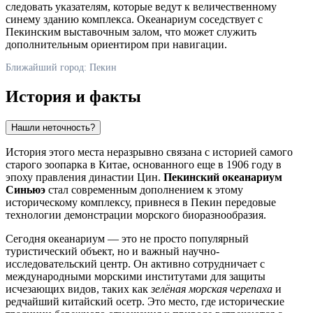
следовать указателям, которые ведут к величественному
синему зданию комплекса. Океанариум соседствует с
Пекинским выставочным залом, что может служить
дополнительным ориентиром при навигации.
Ближайший город: Пекин
История и факты
Нашли неточность?
История этого места неразрывно связана с историей самого
старого зоопарка в
Китае
, основанного еще в 1906 году в
эпоху правления династии Цин.
Пекинский океанариум
Синьюэ
стал современным дополнением к этому
историческому комплексу, привнеся в
Пекин
передовые
технологии демонстрации морского биоразнообразия.
Сегодня океанариум — это не просто популярный
туристический объект, но и важный научно-
исследовательский центр. Он активно сотрудничает с
международными морскими институтами для защиты
исчезающих видов, таких как
зелёная морская черепаха
и
редчайший китайский осетр. Это место, где исторические