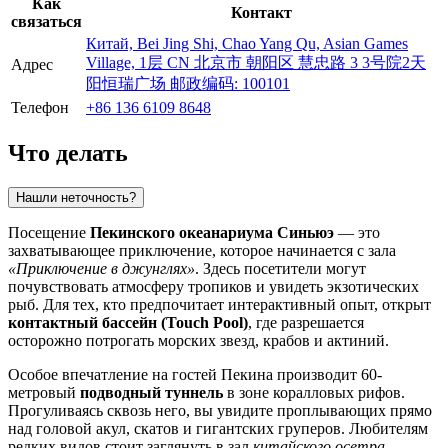
Как
Контакт
связаться
Китай, Bei Jing Shi, Chao Yang Qu, Asian Games
Village, 1层 CN 北京市 朝阳区 慧忠路 3 3号院2天
Адрес
阳恒瑞广场 邮政编码: 100101
Телефон
+86 136 6109 8648
Что делать
Нашли неточность?
Посещение
Пекинского океанариума Синьюэ
— это
захватывающее приключение, которое начинается с зала
«Приключение в джунглях»
. Здесь посетители могут
почувствовать атмосферу тропиков и увидеть экзотических
рыб. Для тех, кто предпочитает интерактивный опыт, открыт
контактный бассейн (Touch Pool)
, где разрешается
осторожно потрогать морских звезд, крабов и актиний.
Особое впечатление на гостей
Пекина
производит 60-
метровый
подводный туннель
в зоне коралловых рифов.
Прогуливаясь сквозь него, вы увидите проплывающих прямо
над головой акул, скатов и гигантских груперов. Любителям
редких видов стоит заглянуть в зал
китайского осетра
,