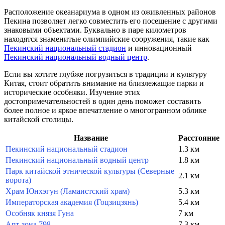
Расположение океанариума в одном из оживленных районов
Пекина
позволяет легко совместить его посещение с другими
знаковыми объектами. Буквально в паре километров
находятся знаменитые олимпийские сооружения, такие как
Пекинский национальный стадион
и инновационный
Пекинский национальный водный центр
.
Если вы хотите глубже погрузиться в традиции и культуру
Китая
, стоит обратить внимание на близлежащие парки и
исторические особняки. Изучение этих
достопримечательностей в один день поможет составить
более полное и яркое впечатление о многогранном облике
китайской столицы.
Название
Расстояние
Пекинский национальный стадион
1.3 км
Пекинский национальный водный центр
1.8 км
Парк китайской этнической культуры (Северные
2.1 км
ворота)
Храм Юнхэгун (Ламаистский храм)
5.3 км
Императорская академия (Гоцзицзянь)
5.4 км
Особняк князя Гуна
7 км
Арт-зона 798
7.3 км