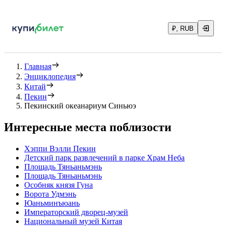
₽, RUB
Главная
Энциклопедия
Китай
Пекин
Пекинский океанариум Синьюэ
Интересные места поблизости
Хэппи Вэлли Пекин
Детский парк развлечений в парке Храм Неба
Площадь Тяньаньмэнь
Площадь Тяньаньмэнь
Особняк князя Гуна
Ворота Удмэнь
Юаньминъюань
Императорский дворец-музей
Национальный музей Китая