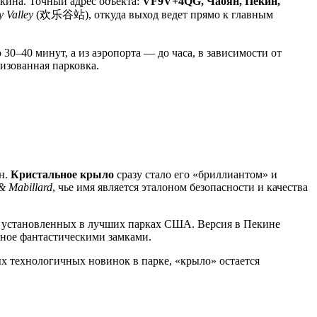
кина
. Точный адрес объекта:
VF9V+4QG, Чаоян, Пекин,
 Valley
(欢乐谷站), откуда выход ведет прямо к главным
30–40 минут, а из аэропорта — до часа, в зависимости от
изованная парковка.
н
.
Кристальное крыло
сразу стало его «бриллиантом» и
 & Mabillard
, чье имя является эталоном безопасности и качества
, установленных в лучших парках США. Версия в
Пекине
нное фантастическими замками.
ых технологичных новинок в парке, «крыло» остается