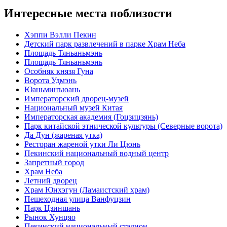
Интересные места поблизости
Хэппи Вэлли Пекин
Детский парк развлечений в парке Храм Неба
Площадь Тяньаньмэнь
Площадь Тяньаньмэнь
Особняк князя Гуна
Ворота Удмэнь
Юаньминъюань
Императорский дворец-музей
Национальный музей Китая
Императорская академия (Гоцзицзянь)
Парк китайской этнической культуры (Северные ворота)
Да Дун (жареная утка)
Ресторан жареной утки Ли Цюнь
Пекинский национальный водный центр
Запретный город
Храм Неба
Летний дворец
Храм Юнхэгун (Ламаистский храм)
Пешеходная улица Ванфуцзин
Парк Цзиншань
Рынок Хунцяо
Пекинский национальный стадион