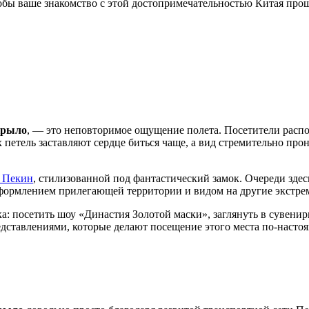
тобы ваше знакомство с этой достопримечательностью
Китая
прош
крыло
, — это неповторимое ощущение полета. Посетители распо
х петель заставляют сердце биться чаще, а вид стремительно пр
 Пекин
, стилизованной под фантастический замок. Очереди зде
оформлением прилегающей территории и видом на другие экстре
а: посетить шоу «Династия Золотой маски», заглянуть в сувенир
дставлениями, которые делают посещение этого места по-насто