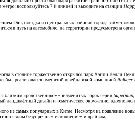
рыло
довольно просто благодаря развитой транспортной сети
Пе
 метро: воспользуйтесь 7-й линией и выходите на станции
Happy
ием Didi, поездка из центральных районов города займет около 
ться в путь на автомобиле, на территории предусмотрена орган
 когда в столице торжественно открылся парк
Хэппи Вэлли Пеки
оект был реализован знаменитой швейцарской компанией
Bolliger
ется близким «родственником» знаменитых горок серии
Superman
ьный ландшафтный дизайн и тематическое окружение, вдохновле
дного из самых популярных в
Китае
. Несмотря на появление нов
 сезон своим безупречным исполнением и драйвом.