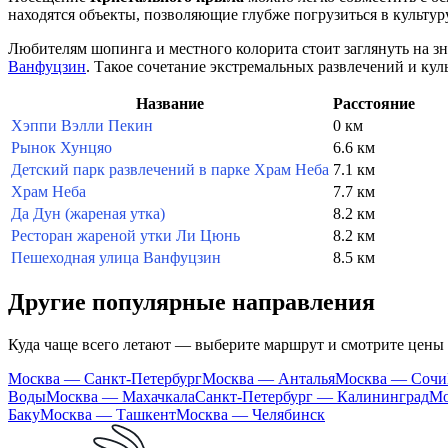
находятся объекты, позволяющие глубже погрузиться в культур
Любителям шопинга и местного колорита стоит заглянуть на 
Ванфуцзин
. Такое сочетание экстремальных развлечений и кул
Название
Расстояние
Хэппи Вэлли Пекин
0 км
Рынок Хунцяо
6.6 км
Детский парк развлечений в парке Храм Неба
7.1 км
Храм Неба
7.7 км
Да Дун (жареная утка)
8.2 км
Ресторан жареной утки Ли Цюнь
8.2 км
Пешеходная улица Ванфуцзин
8.5 км
Другие популярные направления
Куда чаще всего летают — выберите маршрут и смотрите цены
Москва — Санкт-Петербург
Москва — Анталья
Москва — Сочи
Воды
Москва — Махачкала
Санкт-Петербург — Калининград
Мо
Баку
Москва — Ташкент
Москва — Челябинск