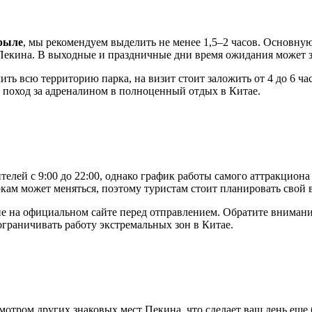
рыле
, мы рекомендуем выделить не менее 1,5–2 часов. Основную
Пекина
. В выходные и праздничные дни время ожидания может з
ить всю территорию парка, на визит стоит заложить от 4 до 6 ч
ив поход за адреналином в полноценный отдых в
Китае
.
елей с 9:00 до 22:00, однако график работы самого аттракцион
ркам может меняться, поэтому туристам стоит планировать свой 
е на официальном сайте перед отправлением. Обратите внимани
ограничивать работу экстремальных зон в
Китае
.
смотром других знаковых мест
Пекина
, что сделает ваш день ещ