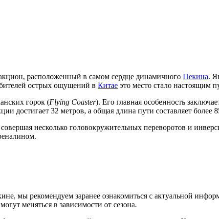
ракцион, расположенный в самом сердце динамичного
Пекина
. Я
юбителей острых ощущений в
Китае
это место стало настоящим п
анских горок (
Flying Coaster
). Его главная особенность заключа
ии достигает 32 метров, а общая длина пути составляет более 8
ч, совершая несколько головокружительных переворотов и инве
реналином.
кине
, мы рекомендуем заранее ознакомиться с актуальной инфор
могут меняться в зависимости от сезона.