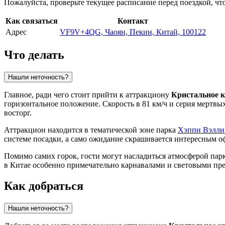
Пожалуйста, проверьте текущее расписание перед поездкой, ч
Как связаться
Контакт
Адрес
VF9V+4QG, Чаоян, Пекин, Китай, 100122
Что делать
Нашли неточность?
Главное, ради чего стоит прийти к аттракциону
Кристальное 
горизонтальное положение. Скорость в 81 км/ч и серия мертвы
восторг.
Аттракцион находится в тематической зоне парка
Хэппи Вэлли
системе посадки, а само ожидание скрашивается интересным 
Помимо самих горок, гости могут насладиться атмосферой парк
в
Китае
особенно примечательно карнавалами и световыми пре
Как добраться
Нашли неточность?