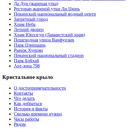
Да Дун (жареная утка)
Ресторан жареной утки Ли Цюнь
Пекинский национальный водный центр
Запретный город
Храм Неба
Летний дворец
Храм Юнхэгун (Ламаистский храм)
Пешеходная улица Ванфуцзин
Парк Цзиншань
Рынок Хунцяо
Пекинский национальный стадион
Парк Бэйхай
Арт-зона 798
Кристальное крыло
О достопримечательности
Контакты
Что делать
Как добраться
История и факты
Сколько времени нужно
Часы работы
Рядом