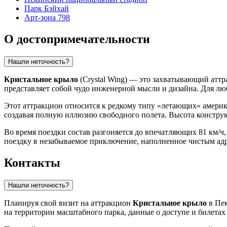
Парк Бэйхай
Арт-зона 798
О достопримечательности
Нашли неточность?
Кристальное крыло
(Crystal Wing) — это захватывающий атт
представляет собой чудо инженерной мысли и дизайна. Для л
Этот аттракцион относится к редкому типу «летающих» америк
создавая полную иллюзию свободного полета. Высота конструкц
Во время поездки состав разгоняется до впечатляющих 81 км/
поездку в незабываемое приключение, наполненное чистым ад
Контакты
Нашли неточность?
Планируя свой визит на аттракцион
Кристальное крыло
в
Пе
на территории масштабного парка, данные о доступе и билетах 