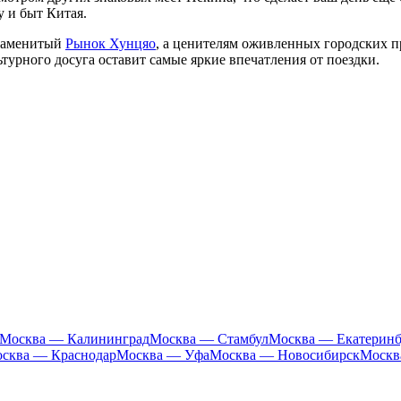
у и быт
Китая
.
знаменитый
Рынок Хунцяо
, а ценителям оживленных городских п
ьтурного досуга оставит самые яркие впечатления от поездки.
Москва — Калининград
Москва — Стамбул
Москва — Екатеринб
сква — Краснодар
Москва — Уфа
Москва — Новосибирск
Москв