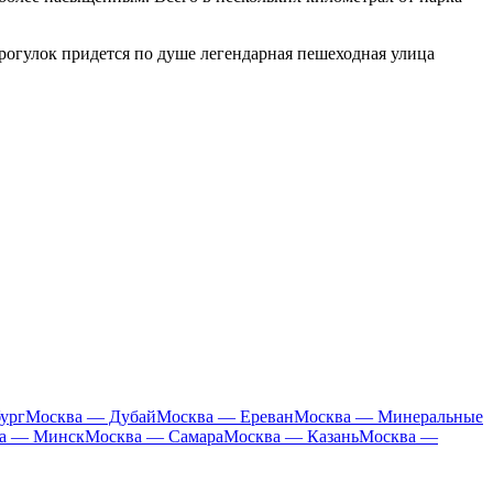
рогулок придется по душе легендарная пешеходная улица
ург
Москва — Дубай
Москва — Ереван
Москва — Минеральные
а — Минск
Москва — Самара
Москва — Казань
Москва —