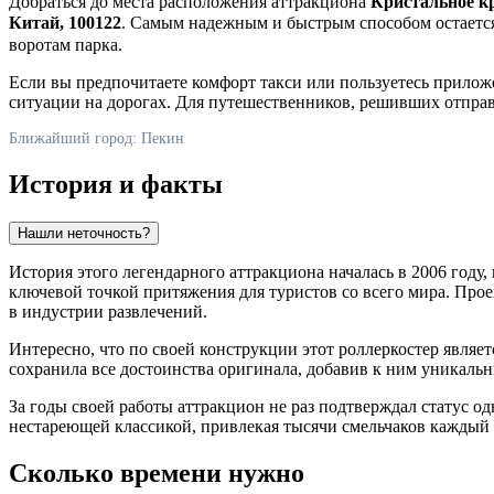
Добраться до места расположения аттракциона
Кристальное к
Китай, 100122
. Самым надежным и быстрым способом остается
воротам парка.
Если вы предпочитаете комфорт такси или пользуетесь приложен
ситуации на дорогах. Для путешественников, решивших отправи
Ближайший город: Пекин
История и факты
Нашли неточность?
История этого легендарного аттракциона началась в 2006 году,
ключевой точкой притяжения для туристов со всего мира. Пр
в индустрии развлечений.
Интересно, что по своей конструкции этот роллеркостер явля
сохранила все достоинства оригинала, добавив к ним уникал
За годы своей работы аттракцион не раз подтверждал статус о
нестареющей классикой, привлекая тысячи смельчаков каждый
Сколько времени нужно