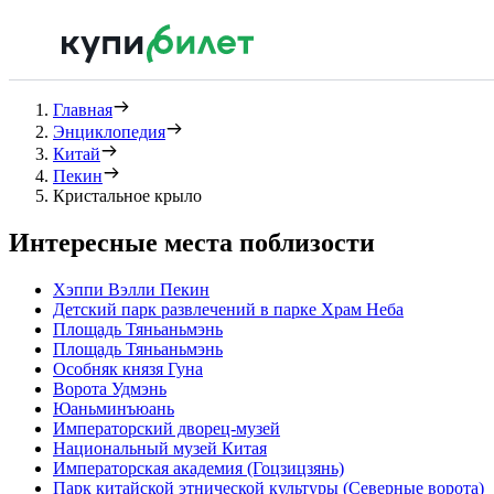
Главная
Энциклопедия
Китай
Пекин
Кристальное крыло
Интересные места поблизости
Хэппи Вэлли Пекин
Детский парк развлечений в парке Храм Неба
Площадь Тяньаньмэнь
Площадь Тяньаньмэнь
Особняк князя Гуна
Ворота Удмэнь
Юаньминъюань
Императорский дворец-музей
Национальный музей Китая
Императорская академия (Гоцзицзянь)
Парк китайской этнической культуры (Северные ворота)