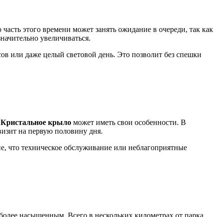
 часть этого времени может занять ожидание в очереди, так как
начительно увеличиваться.
асов или даже целый световой день. Это позволит без спешки
а
Кристальное крыло
может иметь свои особенности. В
визит на первую половину дня.
е, что техническое обслуживание или неблагоприятные
е более насыщенным. Всего в нескольких километрах от парка