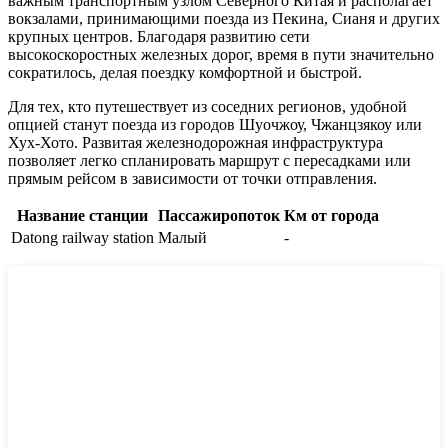
важным транспортным узлом Северного Китая и располагает
вокзалами, принимающими поезда из Пекина, Сианя и других
крупных центров. Благодаря развитию сети
высокоскоростных железных дорог, время в пути значительно
сократилось, делая поездку комфортной и быстрой.
Для тех, кто путешествует из соседних регионов, удобной
опцией станут поезда из городов
Шуочжоу
,
Чжанцзякоу
или
Хух-Хото
. Развитая железнодорожная инфраструктура
позволяет легко спланировать маршрут с пересадками или
прямым рейсом в зависимости от точки отправления.
Название станции
Пассажиропоток
Км от города
Datong railway station
Малый
-