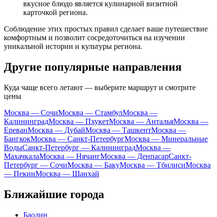
вкусное блюдо является кулинарной визитной
карточкой региона.
Соблюдение этих простых правил сделает ваше путешествие
комфортным и позволит сосредоточиться на изучении
уникальной истории и культуры региона.
Другие популярные направления
Куда чаще всего летают — выберите маршрут и смотрите
цены
Москва — Сочи
Москва — Стамбул
Москва —
Калининград
Москва — Пхукет
Москва — Анталья
Москва —
Ереван
Москва — Дубай
Москва — Ташкент
Москва —
Бангкок
Москва — Санкт-Петербург
Москва — Минеральные
Воды
Санкт-Петербург — Калининград
Москва —
Махачкала
Москва — Нячанг
Москва — Денпасар
Санкт-
Петербург — Сочи
Москва — Баку
Москва — Тбилиси
Москва
— Пекин
Москва — Шанхай
Ближайшие города
Баодин