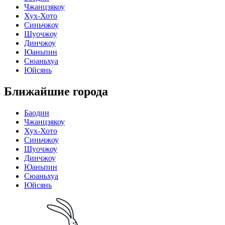
Чжанцзякоу
Хух-Хото
Синьчжоу
Шуочжоу
Динчжоу
Юаньпин
Сюаньхуа
Юйсянь
Ближайшие города
Баодин
Чжанцзякоу
Хух-Хото
Синьчжоу
Шуочжоу
Динчжоу
Юаньпин
Сюаньхуа
Юйсянь