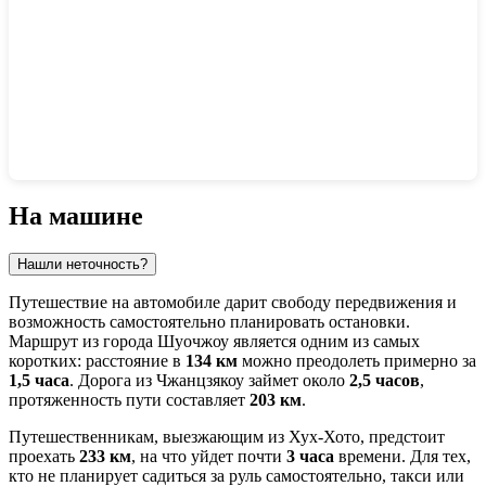
Показать интерактивную карту
На машине
Нашли неточность?
Путешествие на автомобиле дарит свободу передвижения и
возможность самостоятельно планировать остановки.
Маршрут из города
Шуочжоу
является одним из самых
коротких: расстояние в
134 км
можно преодолеть примерно за
1,5 часа
. Дорога из
Чжанцзякоу
займет около
2,5 часов
,
протяженность пути составляет
203 км
.
Путешественникам, выезжающим из
Хух-Хото
, предстоит
проехать
233 км
, на что уйдет почти
3 часа
времени. Для тех,
кто не планирует садиться за руль самостоятельно, такси или