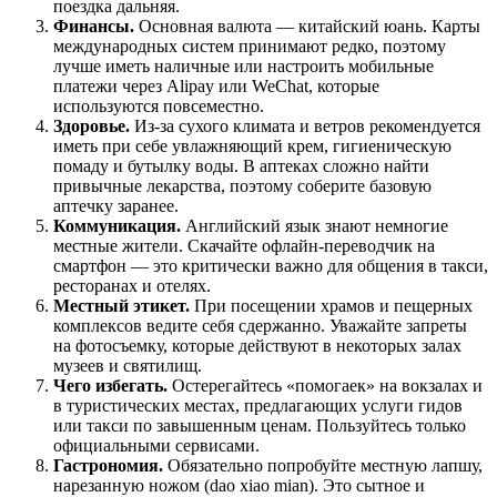
поездка дальняя.
Финансы.
Основная валюта — китайский юань. Карты
международных систем принимают редко, поэтому
лучше иметь наличные или настроить мобильные
платежи через Alipay или WeChat, которые
используются повсеместно.
Здоровье.
Из-за сухого климата и ветров рекомендуется
иметь при себе увлажняющий крем, гигиеническую
помаду и бутылку воды. В аптеках сложно найти
привычные лекарства, поэтому соберите базовую
аптечку заранее.
Коммуникация.
Английский язык знают немногие
местные жители. Скачайте офлайн-переводчик на
смартфон — это критически важно для общения в такси,
ресторанах и отелях.
Местный этикет.
При посещении храмов и пещерных
комплексов ведите себя сдержанно. Уважайте запреты
на фотосъемку, которые действуют в некоторых залах
музеев и святилищ.
Чего избегать.
Остерегайтесь «помогаек» на вокзалах и
в туристических местах, предлагающих услуги гидов
или такси по завышенным ценам. Пользуйтесь только
официальными сервисами.
Гастрономия.
Обязательно попробуйте местную лапшу,
нарезанную ножом (dao xiao mian). Это сытное и