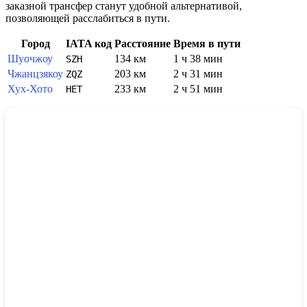
заказной трансфер станут удобной альтернативой,
позволяющей расслабиться в пути.
Город
IATA код
Расстояние
Время в пути
Шуочжоу
134 км
1 ч 38 мин
SZH
Чжанцзякоу
203 км
2 ч 31 мин
ZQZ
Хух-Хото
233 км
2 ч 51 мин
HET