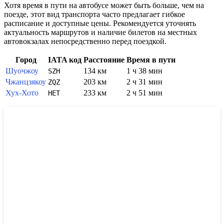
Хотя время в пути на автобусе может быть больше, чем на
поезде, этот вид транспорта часто предлагает гибкое
расписание и доступные цены. Рекомендуется уточнять
актуальность маршрутов и наличие билетов на местных
автовокзалах непосредственно перед поездкой.
Город
IATA код
Расстояние
Время в пути
Шуочжоу
134 км
1 ч 38 мин
SZH
Чжанцзякоу
203 км
2 ч 31 мин
ZQZ
Хух-Хото
233 км
2 ч 51 мин
HET