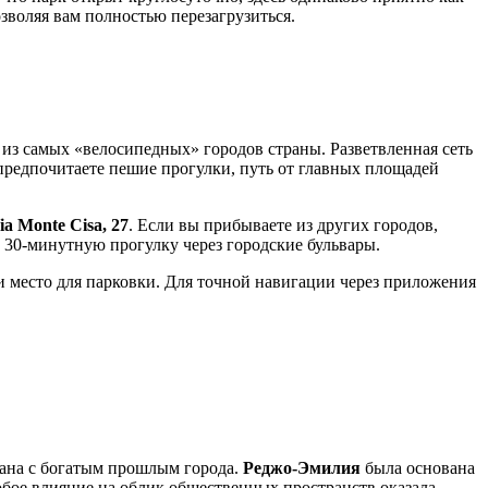
озволяя вам полностью перезагрузиться.
из самых «велосипедных» городов страны. Разветвленная сеть
 предпочитаете пешие прогулки, путь от главных площадей
ia Monte Cisa, 27
. Если вы прибываете из других городов,
 30-минутную прогулку через городские бульвары.
и место для парковки. Для точной навигации через приложения
язана с богатым прошлым города.
Реджо-Эмилия
была основана
собое влияние на облик общественных пространств оказала