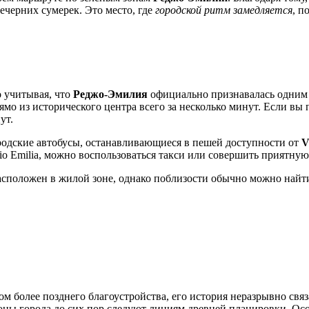
вечерних сумерек. Это место, где
городской ритм замедляется
, п
о учитывая, что
Реджо-Эмилия
официально признавалась одним 
рямо из исторического центра всего за несколько минут. Если вы
ут.
ородские автобусы, останавливающиеся в пешей доступности от
V
o Emilia, можно воспользоваться такси или совершить приятную
асположен в жилой зоне, однако поблизости обычно можно найт
ом более позднего благоустройства, его история неразрывно св
е зоны города до сих пор следуют линиям древней планировки. О