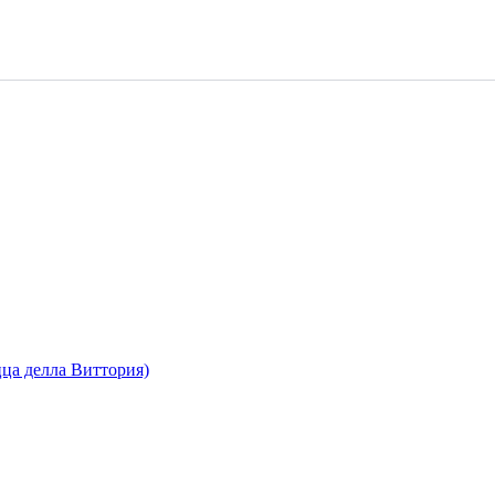
ца делла Виттория)