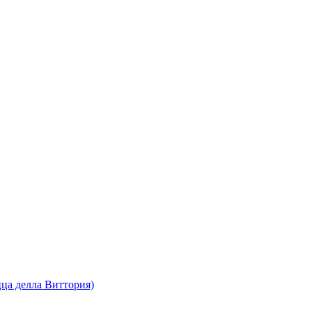
ца делла Виттория)