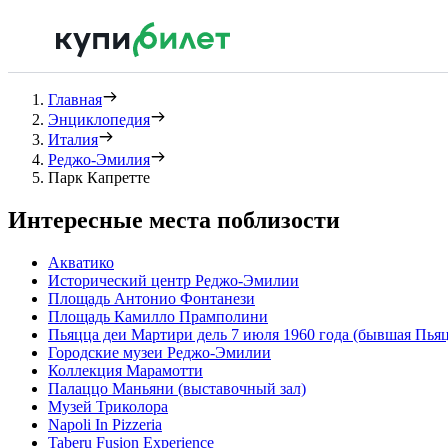
Главная
Энциклопедия
Италия
Реджо-Эмилия
Парк Капретте
Интересные места поблизости
Акватико
Исторический центр Реджо-Эмилии
Площадь Антонио Фонтанези
Площадь Камилло Прамполини
Пьяцца деи Мартири дель 7 июля 1960 года (бывшая Пьяц
Городские музеи Реджо-Эмилии
Коллекция Марамотти
Палаццо Маньяни (выставочный зал)
Музей Триколора
Napoli In Pizzeria
Taberu Fusion Experience