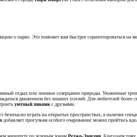
цию о парке. Это поможет вам быстрее сориентироваться на ме
ктивный отдых или ленивое созерцание природы. Ухоженные тро
аждаться движением без лишних усилий. Для любителей более сп
строить
уютный пикник
с друзьями.
т безопасно играть на открытых пространствах, а наличие спец
о
добавляет прогулкам особого очарования: можно пройтись вдол
воем маршруте по зеленым зонам
Реджо-Эмилии
. Благодаря тому