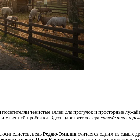
посетителям тенистые аллеи для прогулок и просторные лужайки
или утренней пробежки. Здесь царит атмосфера
спокойствия и рел
елосипедистов, ведь
Реджо-Эмилия
считается одним из самых д
янского города,
Парк Капретте
станет отличным выбором для 