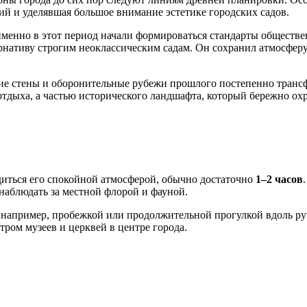
тий и уделявшая большое внимание эстетике городских садов.
 именно в этот период начали формироваться стандарты обществ
рнативу строгим неоклассическим садам. Он сохранил атмосфер
ие стены и оборонительные рубежи прошлого постепенно трансф
 отдыха, а частью исторического ландшафта, который бережно о
адиться его спокойной атмосферой, обычно достаточно
1–2 часов
наблюдать за местной флорой и фауной.
 например, пробежкой или продолжительной прогулкой вдоль ру
тром музеев и церквей в центре города.