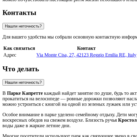
Контакты
Нашли неточность?
Для вашего удобства мы собрали основную контактную информа
Как связаться
Контакт
Адрес
Via Monte Cisa, 27, 42123 Reggio Emilia RE, Italy
Что делать
Нашли неточность?
В
Парке Капретте
каждый найдет занятие по душе, будь то а
прокатиться на велосипеде — ровные дорожки позволяют насл
можно устроиться с книгой на одной из зеленых лужаек или у
Особое внимание в парке уделено семейному отдыху. Дети могу
воскресных обедов на свежем воздухе. Близость ручья
Кростол
воды даже в жаркие летние дни.
Многие посетители используют парк как связующее звено в с