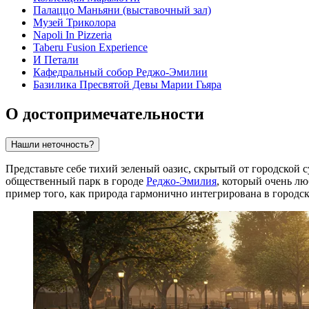
Палаццо Маньяни (выставочный зал)
Музей Триколора
Napoli In Pizzeria
Taberu Fusion Experience
И Петали
Кафедральный собор Реджо-Эмилии
Базилика Пресвятой Девы Марии Гьяра
О достопримечательности
Нашли неточность?
Представьте себе тихий зеленый оазис, скрытый от городской с
общественный парк в городе
Реджо-Эмилия
, который очень лю
пример того, как природа гармонично интегрирована в городск