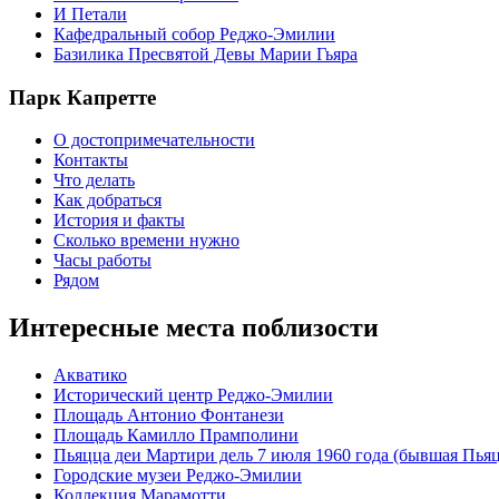
И Петали
Кафедральный собор Реджо-Эмилии
Базилика Пресвятой Девы Марии Гьяра
Парк Капретте
О достопримечательности
Контакты
Что делать
Как добраться
История и факты
Сколько времени нужно
Часы работы
Рядом
Интересные места поблизости
Акватико
Исторический центр Реджо-Эмилии
Площадь Антонио Фонтанези
Площадь Камилло Прамполини
Пьяцца деи Мартири дель 7 июля 1960 года (бывшая Пьяц
Городские музеи Реджо-Эмилии
Коллекция Марамотти