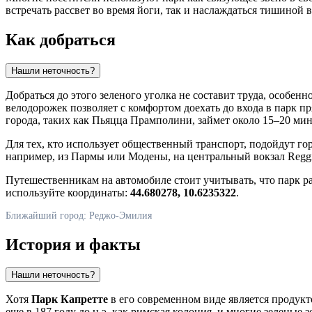
встречать рассвет во время йоги, так и наслаждаться тишиной 
Как добраться
Нашли неточность?
Добраться до этого зеленого уголка не составит труда, особенн
велодорожек позволяет с комфортом доехать до входа в парк п
города, таких как Пьяцца Прамполини, займет около 15–20 мин
Для тех, кто использует общественный транспорт, подойдут г
например, из Пармы или Модены, на центральный вокзал Reggi
Путешественникам на автомобиле стоит учитывать, что парк р
используйте координаты:
44.680278, 10.6235322
.
Ближайший город: Реджо-Эмилия
История и факты
Нашли неточность?
Хотя
Парк Капретте
в его современном виде является продукт
еще в 187 году до н.э. как римская колония, и многие зелены