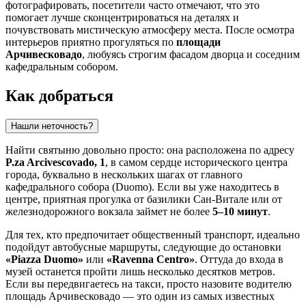
фотографировать, посетители часто отмечают, что это
помогает лучше сконцентрироваться на деталях и
почувствовать мистическую атмосферу места. После осмотра
интерьеров приятно прогуляться по
площади
Арчивесковадо
, любуясь строгим фасадом дворца и соседним
кафедральным собором.
Как добраться
Нашли неточность?
Найти святыню довольно просто: она расположена по адресу
P.za Arcivescovado, 1
, в самом сердце исторического центра
города, буквально в нескольких шагах от главного
кафедрального собора (Duomo). Если вы уже находитесь в
центре, приятная прогулка от базилики Сан-Витале или от
железнодорожного вокзала займет не более
5–10 минут
.
Для тех, кто предпочитает общественный транспорт, идеально
подойдут автобусные маршруты, следующие до остановки
«Piazza Duomo»
или
«Ravenna Centro»
. Оттуда до входа в
музей останется пройти лишь несколько десятков метров.
Если вы передвигаетесь на такси, просто назовите водителю
площадь Арчивесковадо — это один из самых известных