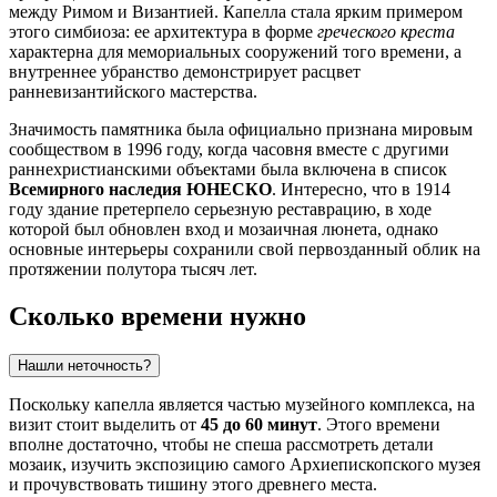
между Римом и Византией. Капелла стала ярким примером
этого симбиоза: ее архитектура в форме
греческого креста
характерна для мемориальных сооружений того времени, а
внутреннее убранство демонстрирует расцвет
ранневизантийского мастерства.
Значимость памятника была официально признана мировым
сообществом в 1996 году, когда часовня вместе с другими
раннехристианскими объектами была включена в список
Всемирного наследия ЮНЕСКО
. Интересно, что в 1914
году здание претерпело серьезную реставрацию, в ходе
которой был обновлен вход и мозаичная люнета, однако
основные интерьеры сохранили свой первозданный облик на
протяжении полутора тысяч лет.
Сколько времени нужно
Нашли неточность?
Поскольку капелла является частью музейного комплекса, на
визит стоит выделить от
45 до 60 минут
. Этого времени
вполне достаточно, чтобы не спеша рассмотреть детали
мозаик, изучить экспозицию самого Архиепископского музея
и прочувствовать тишину этого древнего места.