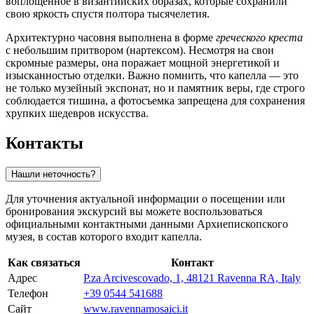
воплощенное в византийских образах, которые сохранили
свою яркость спустя полтора тысячелетия.
Архитектурно часовня выполнена в форме
греческого креста
с небольшим притвором (нартексом). Несмотря на свои
скромные размеры, она поражает мощной энергетикой и
изысканностью отделки. Важно помнить, что капелла — это
не только музейный экспонат, но и памятник веры, где строго
соблюдается тишина, а фотосъемка запрещена для сохранения
хрупких шедевров искусства.
Контакты
Нашли неточность?
Для уточнения актуальной информации о посещении или
бронирования экскурсий вы можете воспользоваться
официальными контактными данными Архиепископского
музея, в состав которого входит капелла.
Как связаться
Контакт
Адрес
P.za Arcivescovado, 1, 48121 Ravenna RA, Italy
Телефон
+39 0544 541688
Сайт
www.ravennamosaici.it