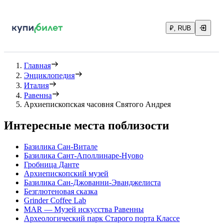
₽, RUB
Главная
Энциклопедия
Италия
Равенна
Архиепископская часовня Святого Андрея
Интересные места поблизости
Базилика Сан-Витале
Базилика Сант-Аполлинаре-Нуово
Гробница Данте
Архиепископский музей
Базилика Сан-Джованни-Эванджелиста
Безглютеновая сказка
Grinder Coffee Lab
MAR — Музей искусства Равенны
Археологический парк Старого порта Классе