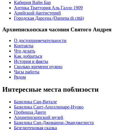
Кабирия Вайн Бар
Антика Траттория Аль Галло 1909
Арийский баптистерий
Городская Дарсена (Darsena di città)
Архиепископская часовня Святого Андрея
О достопримечательности
Контакты
Что делать
Как добраться
История и факты
Сколько времени нужно
Часы работы
Рядом
Интересные места поблизости
Базилика Сан-Витале
Базилика Сант-Аполлинаре-Нуово
Гробница Данте
Архиепископский музей
Базилика Сан-Джованни-Эванджелиста
Безглютеновая сказка