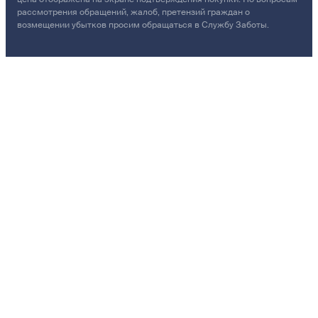
рассмотрения обращений, жалоб, претензий граждан о
возмещении убытков просим обращаться в Службу Заботы.