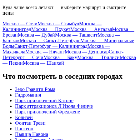
Куда чаще всего летают — выберите маршрут и смотрите
цены
Москва — Сочи
Москва — Стамбул
Москва —
Калининград
Москва — Пхукет
Москва — Анталья
Москва —
Ереван
Москва — Дубай
Москва — Ташкент
Москва —
Бангкок
Москва — Санкт-Петербург
Москва — Минеральные
Воды
Санкт-Петербург — Калининград
Москва —
Махачкала
Москва — Нячанг
Москва — Денпасар
Санкт-
Петербург — Сочи
Москва — Баку
Москва — Тбилиси
Москва
— Пекин
Москва — Шанхай
Что посмотреть в соседних городах
Зеро Гравити Рома
Гидромания
Парк приключений Катоне
Парк аттракционов Л'Изола Феличе
Парк приключений Фреджене
Колизей
Фонтан Треви
Пантеон
Пьяцца Навона
Замок Святого Ангела