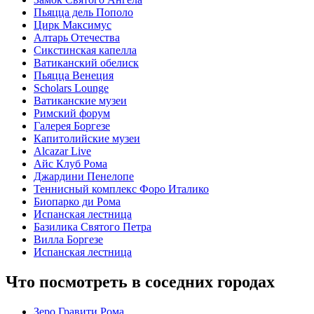
Пьяцца дель Пополо
Цирк Максимус
Алтарь Отечества
Сикстинская капелла
Ватиканский обелиск
Пьяцца Венеция
Scholars Lounge
Ватиканские музеи
Римский форум
Галерея Боргезе
Капитолийские музеи
Alcazar Live
Айс Клуб Рома
Джардини Пенелопе
Теннисный комплекс Форо Италико
Биопарко ди Рома
Испанская лестница
Базилика Святого Петра
Вилла Боргезе
Испанская лестница
Что посмотреть в соседних городах
Зеро Гравити Рома