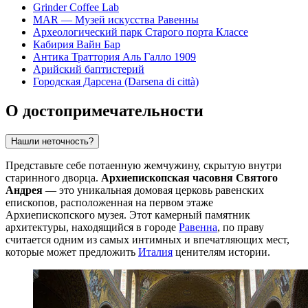
Grinder Coffee Lab
MAR — Музей искусства Равенны
Археологический парк Старого порта Классе
Кабирия Вайн Бар
Антика Траттория Аль Галло 1909
Арийский баптистерий
Городская Дарсена (Darsena di città)
О достопримечательности
Нашли неточность?
Представьте себе потаенную жемчужину, скрытую внутри
старинного дворца.
Архиепископская часовня Святого
Андрея
— это уникальная домовая церковь равенских
епископов, расположенная на первом этаже
Архиепископского музея. Этот камерный памятник
архитектуры, находящийся в городе
Равенна
, по праву
считается одним из самых интимных и впечатляющих мест,
которые может предложить
Италия
ценителям истории.