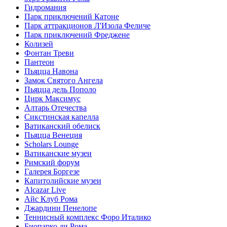
Гидромания
Парк приключений Катоне
Парк аттракционов Л'Изола Феличе
Парк приключений Фреджене
Колизей
Фонтан Треви
Пантеон
Пьяцца Навона
Замок Святого Ангела
Пьяцца дель Пополо
Цирк Максимус
Алтарь Отечества
Сикстинская капелла
Ватиканский обелиск
Пьяцца Венеция
Scholars Lounge
Ватиканские музеи
Римский форум
Галерея Боргезе
Капитолийские музеи
Alcazar Live
Айс Клуб Рома
Джардини Пенелопе
Теннисный комплекс Форо Италико
Биопарко ди Рома