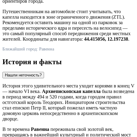
ориентиров города.
Путешественникам на автомобиле стоит учитывать, что
капелла находится в зоне ограниченного движения (ZTL).
Рекомендуется оставить машину на одной из парковок за
пределами исторического ядра и пересесть на велосипед —
это самый популярный способ передвижения среди местных
жителей. Координаты для навигатора:
44.415056, 12.197238
.
Ближайший город: Равенна
История и факты
Нашли неточность?
История этого удивительного места уходит корнями в конец V
— начало VI века.
Архиепископская капелла
была возведена
в период между 494 и 520 годами, когда городом правил
остготский король Теодорих. Инициатором строительства
стал епископ Петр II, который пожелал иметь частную
домовую церковь непосредственно в архиепископском
дворце.
В те времена
Равенна
переживала свой золотой век,
превращаясь в важнейший культурный и политический мост