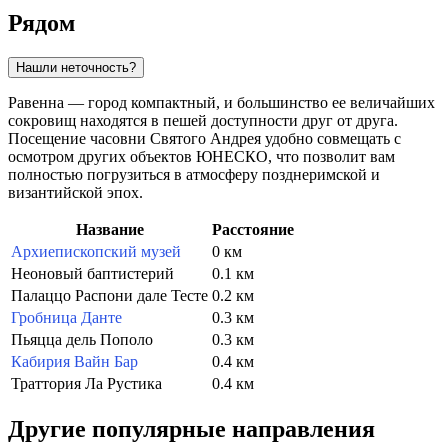
Рядом
Нашли неточность?
Равенна — город компактный, и большинство ее величайших
сокровищ находятся в пешей доступности друг от друга.
Посещение часовни Святого Андрея удобно совмещать с
осмотром других объектов ЮНЕСКО, что позволит вам
полностью погрузиться в атмосферу позднеримской и
византийской эпох.
Название
Расстояние
Архиепископский музей
0 км
Неоновый баптистерий
0.1 км
Палаццо Распони дале Тесте
0.2 км
Гробница Данте
0.3 км
Пьяцца дель Пополо
0.3 км
Кабирия Вайн Бар
0.4 км
Траттория Ла Рустика
0.4 км
Другие популярные направления