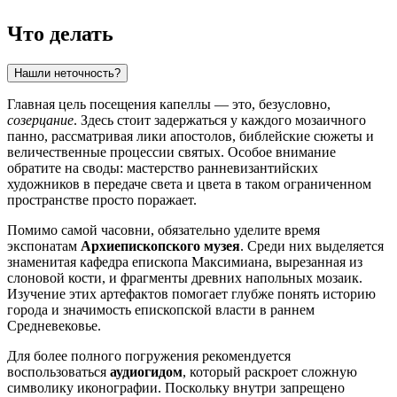
Что делать
Нашли неточность?
Главная цель посещения капеллы — это, безусловно,
созерцание
. Здесь стоит задержаться у каждого мозаичного
панно, рассматривая лики апостолов, библейские сюжеты и
величественные процессии святых. Особое внимание
обратите на своды: мастерство ранневизантийских
художников в передаче света и цвета в таком ограниченном
пространстве просто поражает.
Помимо самой часовни, обязательно уделите время
экспонатам
Архиепископского музея
. Среди них выделяется
знаменитая кафедра епископа Максимиана, вырезанная из
слоновой кости, и фрагменты древних напольных мозаик.
Изучение этих артефактов помогает глубже понять историю
города и значимость епископской власти в раннем
Средневековье.
Для более полного погружения рекомендуется
воспользоваться
аудиогидом
, который раскроет сложную
символику иконографии. Поскольку внутри запрещено