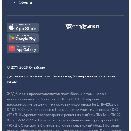
Оферта
© 2011–2026 Купибилет
Дешевые билеты на самолет и поезд, бронирование и онлайн-
заказ
Ж/Д билеты предоставляются партнёрами, в том числе с
использованием веб-системы ООО «РЖД – Цифровые
пассажирские решения» на основании договора № ЦПР-1282 от
04.04.2024 заключенного с Поставщиком услуг и Договора ООО
«РЖД-Цифровые пассажирские решения» с АО «ФПК» № ФПК-22-
316 от 27.12.2022 г. Сайт не является официальным ресурсом ОАО
«РЖД». Стоимость билетов включает сервисный сбор. Итоговая
цена отображена на экране подтверждения покупки. По вопросам