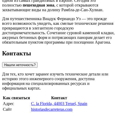
одной из самых грандиозных в Европе. Сегодня это
полностью
пешеходная зона
, с которой открываются
захватывающие виды на долину Рамбла-де-Сан-Хулиан.
Для путешественника Виадук Фернандо Уэ — это прежде
всего возможность увидеть, как смелые технические решения
превращаются в элегантную городскую
достопримечательность. Сочетание суровой каменной кладки,
ажурных бетонных форм и потрясающих панорам делает его
обязательным пунктом программы при посещении Арагона.
Контакты
Нашли неточность?
Для тех, кто хочет заранее изучить технические детали или
историю этого инженерного сооружения, доступна
информация на специализированных ресурсах и
официальных картах.
Как связаться
Контакт
Адрес
C. la Florida, 44003 Teruel, Spain
Сайт
historiasdecarreteras.com