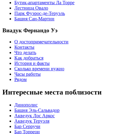
Бутик-апартаменты Ла Торре
Лестница Овало
Парк Фуэрос-де-Теруэль
Башня Сан-Мартин
Виадук Фернандо Уэ
О достопримечательности
Контакты
Что делать
Как добраться
История и факты
Сколько времени нужно
Часы работы
Рядом
Интересные места поблизости
Динополис
Башня Эль-Сальвадор
Акведук Лос Аркос
Акведук Теруэля
Бар Серручи
Бар Торреон