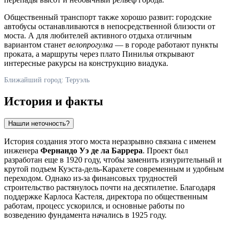
Общественный транспорт также хорошо развит: городские
автобусы останавливаются в непосредственной близости от
моста. А для любителей активного отдыха отличным
вариантом станет
велопрогулка
— в городе работают пункты
проката, а маршруты через плато Пинилья открывают
интересные ракурсы на конструкцию виадука.
Ближайший город: Теруэль
История и факты
Нашли неточность?
История создания этого моста неразрывно связана с именем
инженера
Фернандо Уэ де ла Баррера
. Проект был
разработан еще в 1920 году, чтобы заменить изнурительный и
крутой подъем Куэста-дель-Карахете современным и удобным
переходом. Однако из-за финансовых трудностей
строительство растянулось почти на десятилетие. Благодаря
поддержке Карлоса Кастеля, директора по общественным
работам, процесс ускорился, и основные работы по
возведению фундамента начались в 1925 году.