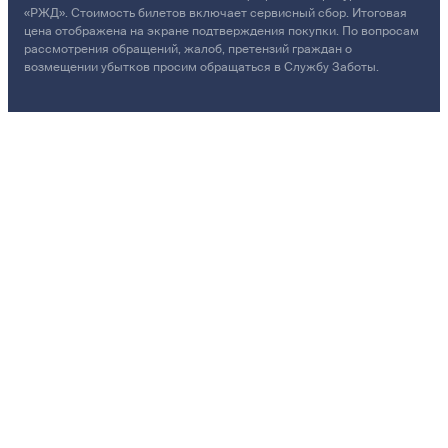
«РЖД». Стоимость билетов включает сервисный сбор. Итоговая
цена отображена на экране подтверждения покупки. По вопросам
рассмотрения обращений, жалоб, претензий граждан о
возмещении убытков просим обращаться в Службу Заботы.