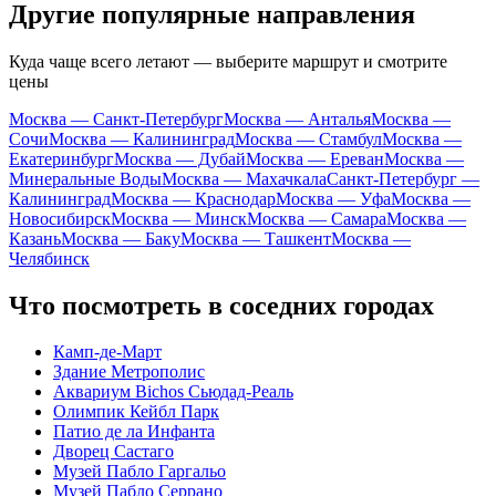
Другие популярные направления
Куда чаще всего летают — выберите маршрут и смотрите
цены
Москва — Санкт-Петербург
Москва — Анталья
Москва —
Сочи
Москва — Калининград
Москва — Стамбул
Москва —
Екатеринбург
Москва — Дубай
Москва — Ереван
Москва —
Минеральные Воды
Москва — Махачкала
Санкт-Петербург —
Калининград
Москва — Краснодар
Москва — Уфа
Москва —
Новосибирск
Москва — Минск
Москва — Самара
Москва —
Казань
Москва — Баку
Москва — Ташкент
Москва —
Челябинск
Что посмотреть в соседних городах
Камп-де-Март
Здание Метрополис
Аквариум Bichos Сьюдад-Реаль
Олимпик Кейбл Парк
Патио де ла Инфанта
Дворец Састагo
Музей Пабло Гаргальо
Музей Пабло Серрано