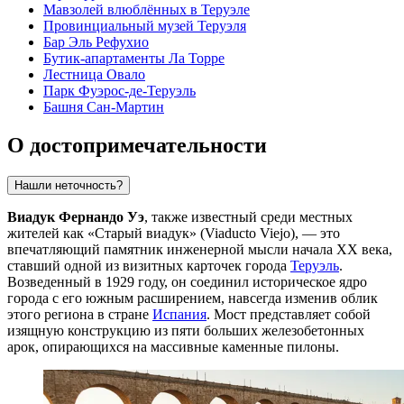
Мавзолей влюблённых в Теруэле
Провинциальный музей Теруэля
Бар Эль Рефухио
Бутик-апартаменты Ла Торре
Лестница Овало
Парк Фуэрос-де-Теруэль
Башня Сан-Мартин
О достопримечательности
Нашли неточность?
Виадук Фернандо Уэ
, также известный среди местных
жителей как «Старый виадук» (Viaducto Viejo), — это
впечатляющий памятник инженерной мысли начала XX века,
ставший одной из визитных карточек города
Теруэль
.
Возведенный в 1929 году, он соединил историческое ядро
города с его южным расширением, навсегда изменив облик
этого региона в стране
Испания
. Мост представляет собой
изящную конструкцию из пяти больших железобетонных
арок, опирающихся на массивные каменные пилоны.