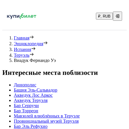
₽, RUB
Главная
Энциклопедия
Испания
Теруэль
Виадук Фернандо Уэ
Интересные места поблизости
Динополис
Башня Эль-Сальвадор
Акведук Лос Аркос
Акведук Теруэля
Бар Серручи
Бар Торреон
Мавзолей влюблённых в Теруэле
Провинциальный музей Теруэля
Бар Эль Рефухио