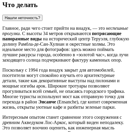
Что делать
Нашли неточность?
Главное, ради чего стоит прийти на виадук, — это
неспешные
прогулки
. С высоты 34 метров открываются
потрясающие
панорамные виды
на исторический центр Теруэля, глубокую
долину Рамбла-де-Сан-Хулиан и окрестные холмы. Это
идеальное место для фотографов: здесь можно поймать
лучшие ракурсы города, особенно в «золотой час», когда лучи
заходящего солнца подчеркивают фактуру каменных опор.
Поскольку с 1994 года виадук закрыт для автомобилей,
посетители могут спокойно изучать его архитектурные
детали, такие как декоративные выступы над пилонами и
мощные изгибы арок. Широкие тротуары позволяют
прогуливаться всей семьей, не опасаясь городского трафика.
Многие туристы используют мост как отправную точку для
перехода в район
Энсанче
(Ensanche), где кипит современная
жизнь, открыты уютные кафе и разбиты зеленые парки.
Интересным опытом станет сравнение этого сооружения с
древним Акведуком Лос-Аркос, который виден неподалеку.
Это позволяет воочию оценить, как инженерная мысль