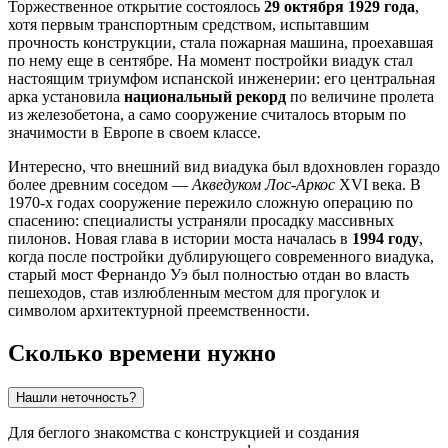
Торжественное открытие состоялось
29 октября 1929 года
,
хотя первым транспортным средством, испытавшим
прочность конструкции, стала пожарная машина, проехавшая
по нему еще в сентябре. На момент постройки виадук стал
настоящим триумфом испанской инженерии: его центральная
арка установила
национальный рекорд
по величине пролета
из железобетона, а само сооружение считалось вторым по
значимости в Европе в своем классе.
Интересно, что внешний вид виадука был вдохновлен гораздо
более древним соседом —
Акведуком Лос-Аркос
XVI века. В
1970-х годах сооружение пережило сложную операцию по
спасению: специалисты устраняли просадку массивных
пилонов. Новая глава в истории моста началась в
1994 году
,
когда после постройки дублирующего современного виадука,
старый мост Фернандо Уэ был полностью отдан во власть
пешеходов, став излюбленным местом для прогулок и
символом архитектурной преемственности.
Сколько времени нужно
Нашли неточность?
Для беглого знакомства с конструкцией и создания