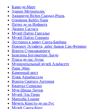
Камп-де-Март
Здание Метрополис
Аквариум Bichos Сьюдад-Реаль
Олимпик Кейбл Парк
Патио де ла Инфанта
Дворец Састагo
Музей Пабло Гаргальо
Музей Пабло Серрано
Лестница к замку Санта-Барбара
Поворот Эстафета, забег быков Сан-Фермин
Ворота Сумалакарреги
Базилика Богоматери Льедо
Пласа-де-лас-Аулас
Муниципальный музей Альбасете
Парк Эбро
Каменный мост
Пляж Аррабассада
Ворота Святого Антония
Квартал Серральо
Мум Шиша Лаунж
Музей Эль Греко
Maruxiña Lounge
Мечеть Кристо-де-ла-Лус
Музей Санта-Крус