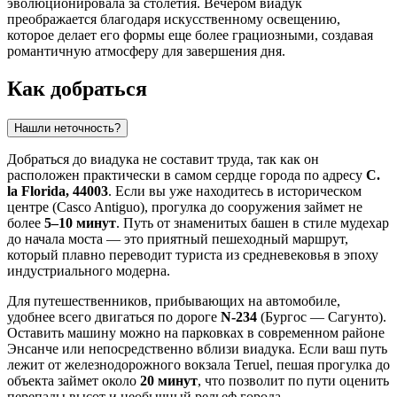
эволюционировала за столетия. Вечером виадук
преображается благодаря искусственному освещению,
которое делает его формы еще более грациозными, создавая
романтичную атмосферу для завершения дня.
Как добраться
Нашли неточность?
Добраться до виадука не составит труда, так как он
расположен практически в самом сердце города по адресу
C.
la Florida, 44003
. Если вы уже находитесь в историческом
центре (Casco Antiguo), прогулка до сооружения займет не
более
5–10 минут
. Путь от знаменитых башен в стиле мудехар
до начала моста — это приятный пешеходный маршрут,
который плавно переводит туриста из средневековья в эпоху
индустриального модерна.
Для путешественников, прибывающих на автомобиле,
удобнее всего двигаться по дороге
N-234
(Бургос — Сагунто).
Оставить машину можно на парковках в современном районе
Энсанче или непосредственно вблизи виадука. Если ваш путь
лежит от железнодорожного вокзала Teruel, пешая прогулка до
объекта займет около
20 минут
, что позволит по пути оценить
перепады высот и необычный рельеф города.