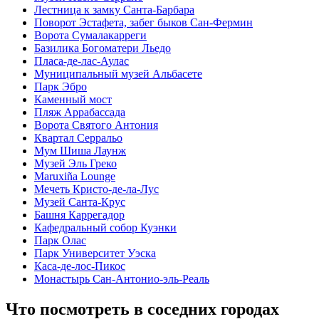
Лестница к замку Санта-Барбара
Поворот Эстафета, забег быков Сан-Фермин
Ворота Сумалакарреги
Базилика Богоматери Льедо
Пласа-де-лас-Аулас
Муниципальный музей Альбасете
Парк Эбро
Каменный мост
Пляж Аррабассада
Ворота Святого Антония
Квартал Серральо
Мум Шиша Лаунж
Музей Эль Греко
Maruxiña Lounge
Мечеть Кристо-де-ла-Лус
Музей Санта-Крус
Башня Каррегадор
Кафедральный собор Куэнки
Парк Олас
Парк Университет Уэска
Каса-де-лос-Пикос
Монастырь Сан-Антонио-эль-Реаль
Что посмотреть в соседних городах