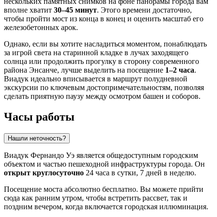
нескольких памятных снимков на фоне панорамы города вам
вполне хватит
30–45 минут
. Этого времени достаточно,
чтобы пройти мост из конца в конец и оценить масштаб его
железобетонных арок.
Однако, если вы хотите насладиться моментом, понаблюдать
за игрой света на старинной кладке в лучах заходящего
солнца или продолжить прогулку в сторону современного
района Энсанче, лучше выделить на посещение
1–2 часа
.
Виадук идеально вписывается в маршрут полудневной
экскурсии по ключевым достопримечательностям, позволяя
сделать приятную паузу между осмотром башен и соборов.
Часы работы
Нашли неточность?
Виадук Фернандо Уэ является общедоступным городским
объектом и частью пешеходной инфраструктуры города. Он
открыт круглосуточно
24 часа в сутки, 7 дней в неделю.
Посещение моста абсолютно бесплатно. Вы можете прийти
сюда как ранним утром, чтобы встретить рассвет, так и
поздним вечером, когда включается городская иллюминация.