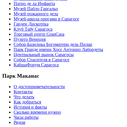
Патио де ла Инфанта
Музей Пабло Гаргальо
Музей пожарного дела
Музей-школа оригами в Сарагосе
Гарден Дискотека
Клуб Табу Сарагоса
Торговый центр GranCasa
Пуэрто Венеция
Собор-Базилика Богоматери дель Пилар
Парк Гранде имени Хосе Антонио Лабордеты
Центральный рынок Сарагосы
Собор Спасителя в Сарагосе
КайшаФорум Сарагоса
Парк Маканас
О достопримечательности
Контакты
Что делать
Как добраться
История и факты
Сколько времени нужно
Часы работы
Рядом