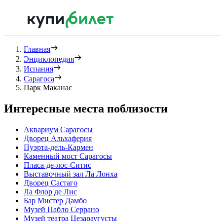
Главная
Энциклопедия
Испания
Сарагоса
Парк Маканас
Интересные места поблизости
Аквариум Сарагосы
Дворец Альхаферия
Пуэрта-дель-Кармен
Каменный мост Сарагосы
Пласа-де-лос-Ситис
Выставочный зал Ла Лонха
Дворец Састагo
Ла Флор де Лис
Бар Мистер Дамбо
Музей Пабло Серрано
Музей театра Цезараугусты