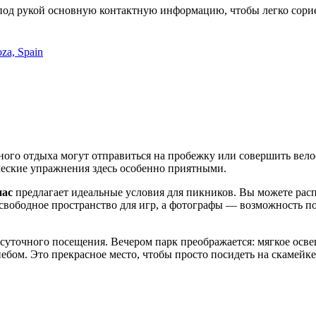
 под рукой основную контактную информацию, чтобы легко сорие
oza, Spain
ного отдыха могут отправиться на пробежку или совершить вел
ческие упражнения здесь особенно приятными.
нас
предлагает идеальные условия для пикников. Вы можете рас
 свободное пространство для игр, а фотографы — возможность п
суточного посещения. Вечером парк преображается: мягкое осве
бом. Это прекрасное место, чтобы просто посидеть на скамейке