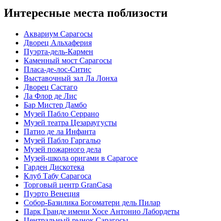
Интересные места поблизости
Аквариум Сарагосы
Дворец Альхаферия
Пуэрта-дель-Кармен
Каменный мост Сарагосы
Пласа-де-лос-Ситис
Выставочный зал Ла Лонха
Дворец Састагo
Ла Флор де Лис
Бар Мистер Дамбо
Музей Пабло Серрано
Музей театра Цезараугусты
Патио де ла Инфанта
Музей Пабло Гаргальо
Музей пожарного дела
Музей-школа оригами в Сарагосе
Гарден Дискотека
Клуб Табу Сарагоса
Торговый центр GranCasa
Пуэрто Венеция
Собор-Базилика Богоматери дель Пилар
Парк Гранде имени Хосе Антонио Лабордеты
Центральный рынок Сарагосы