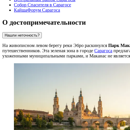
Собор Спасителя в Сарагосе
КайшаФорум Сарагоса
О достопримечательности
Нашли неточность?
На живописном левом берегу реки Эбро раскинулся
Парк Мак
путешественников. Эта зеленая зона в городе
Сарагоса
предлаг
ухоженными муниципальными парками, и Маканас не является 