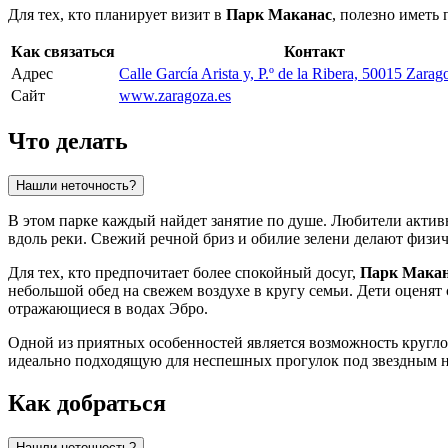
Для тех, кто планирует визит в
Парк Маканас
, полезно иметь
Как связаться
Контакт
Адрес
Calle García Arista y, P.º de la Ribera, 50015 Zarag
Сайт
www.zaragoza.es
Что делать
Нашли неточность?
В этом парке каждый найдет занятие по душе. Любители актив
вдоль реки. Свежий речной бриз и обилие зелени делают физи
Для тех, кто предпочитает более спокойный досуг,
Парк Мака
небольшой обед на свежем воздухе в кругу семьи. Дети оценят
отражающиеся в водах Эбро.
Одной из приятных особенностей является возможность кругло
идеально подходящую для неспешных прогулок под звездным не
Как добраться
Нашли неточность?