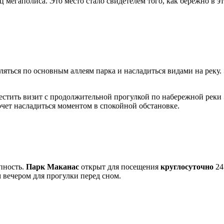
ц мегаполиса. Это место стало свидетелем того, как бережно в 
ляться по основным аллеям парка и насладиться видами на реку.
местить визит с продолжительной прогулкой по набережной реки
очет насладиться моментом в спокойной обстановке.
пность.
Парк Маканас
открыт для посещения
круглосуточно
24
м вечером для прогулки перед сном.