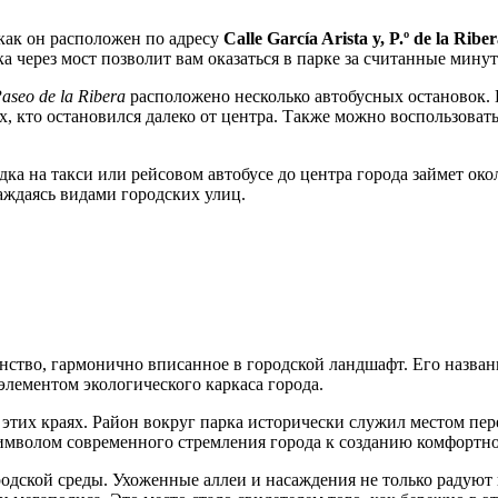
 как он расположен по адресу
Calle García Arista y, P.º de la Ribe
а через мост позволит вам оказаться в парке за считанные мину
aseo de la Ribera
расположено несколько автобусных остановок. Г
х, кто остановился далеко от центра. Также можно воспользовать
здка на такси или рейсовом автобусе до центра города займет ок
аждаясь видами городских улиц.
анство, гармонично вписанное в городской ландшафт. Его назван
элементом экологического каркаса города.
этих краях. Район вокруг парка исторически служил местом пере
символом современного стремления города к созданию комфортн
одской среды. Ухоженные аллеи и насаждения не только радуют 