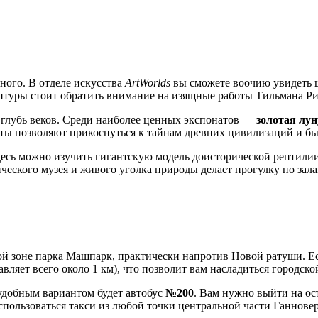
ного. В отделе искусства
ArtWorlds
вы сможете воочию увидеть ш
птуры стоит обратить внимание на изящные работы Тильмана Ри
вглубь веков. Среди наиболее ценных экспонатов —
золотая лу
кты позволяют прикоснуться к тайнам древних цивилизаций и б
десь можно изучить гигантскую модель доисторической рептилии
ического музея и живого уголка природы делает прогулку по за
ой зоне парка Машпарк, практически напротив Новой ратуши. Ес
ляет всего около 1 км), что позволит вам насладиться городско
 удобным вариантом будет автобус
№200
. Вам нужно выйти на о
пользоваться такси из любой точки центральной части Ганновера