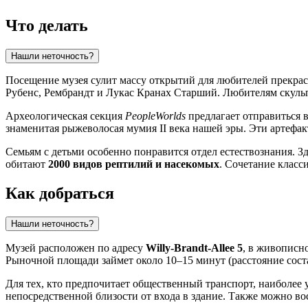
Что делать
Нашли неточность?
Посещение музея сулит массу открытий для любителей прекрас
Рубенс, Рембрандт и Лукас Кранах Старший. Любителям скуль
Археологическая секция
PeopleWorlds
предлагает отправиться 
знаменитая рыжеволосая мумия II века нашей эры. Эти артефа
Семьям с детьми особенно понравится отдел естествознания. З
обитают
2000 видов рептилий и насекомых
. Сочетание класс
Как добраться
Нашли неточность?
Музей расположен по адресу
Willy-Brandt-Allee 5
, в живописн
Рыночной площади займет около 10–15 минут (расстояние состав
Для тех, кто предпочитает общественный транспорт, наиболее
непосредственной близости от входа в здание. Также можно вос