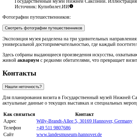
Государственный музей Нижней Саксонии. Иллюстрация
Источник: Купибилет.ИИ
Фотографии путешественников:
Смотреть фотографии путешественников
Экспозиция музея разделена на три удивительных направления
универсальной достопримечательностью, где каждый посетите
Здесь собраны выдающиеся произведения искусства, охватывающ
живой
аквариум
с редкими обитателями, что превращает визит
Контакты
Нашли неточность?
Для планирования визита в Государственный музей Нижней Са
актуальные данные о текущих выставках и специальных мероп
Как связаться
Контакт
Адрес
Willy-Brandt-Allee 5, 30169 Hannover, Germany
Телефон
+49 511 9807686
Сайт
www.landesmuseum-hannover.de