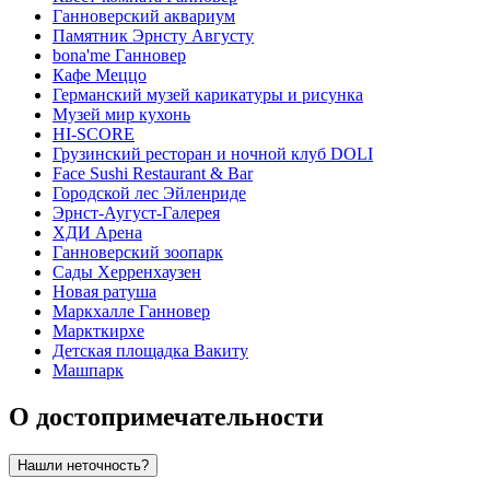
Ганноверский аквариум
Памятник Эрнсту Августу
bona'me Ганновер
Кафе Меццо
Германский музей карикатуры и рисунка
Музей мир кухонь
HI-SCORE
Грузинский ресторан и ночной клуб DOLI
Face Sushi Restaurant & Bar
Городской лес Эйленриде
Эрнст-Аугуст-Галерея
ХДИ Арена
Ганноверский зоопарк
Сады Херренхаузен
Новая ратуша
Маркхалле Ганновер
Маркткирхе
Детская площадка Вакиту
Машпарк
О достопримечательности
Нашли неточность?