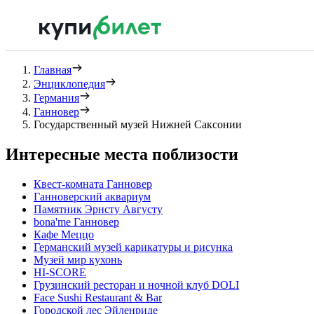
Главная
Энциклопедия
Германия
Ганновер
Государственный музей Нижней Саксонии
Интересные места поблизости
Квест-комната Ганновер
Ганноверский аквариум
Памятник Эрнсту Августу
bona'me Ганновер
Кафе Меццо
Германский музей карикатуры и рисунка
Музей мир кухонь
HI-SCORE
Грузинский ресторан и ночной клуб DOLI
Face Sushi Restaurant & Bar
Городской лес Эйленриде