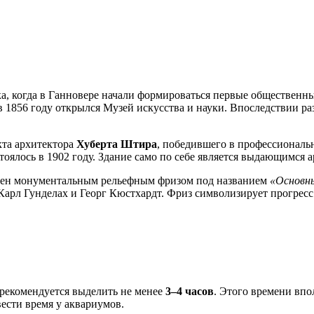
ка, когда в Ганновере начали формироваться первые обществен
 в 1856 году открылся Музей искусства и науки. Впоследствии 
кта архитектора
Хуберта Штира
, победившего в профессиональн
тоялось в 1902 году. Здание само по себе является выдающимся
ашен монументальным рельефным фризом под названием
«Основн
Карл Гунделах и Георг Кюстхардт. Фриз символизирует прогресс
 рекомендуется выделить не менее
3–4 часов
. Этого времени вп
ести время у аквариумов.