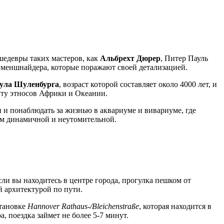
едевры таких мастеров, как
Альбрехт Дюрер
, Питер Пауль
меншнайдера, которые поражают своей детализацией.
нула Шуленбурга
, возраст которой составляет около 4000 лет, и
ыту этносов Африки и Океании.
 и понаблюдать за жизнью в аквариуме и вивариуме, где
лам динамичной и неутомительной.
ли вы находитесь в центре города, прогулка пешком от
й архитектурой по пути.
становке
Hannover Rathaus-/Bleichenstraße
, которая находится в
, поездка займет не более 5-7 минут.