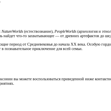
.
:
NatureWorlds
(естествознание),
PeopleWorlds
(археология и этно
ль найдет что-то захватывающее — от древних артефактов до ш
ие период от Средневековья до начала XX века. Особую гордост
 в познавательное приключение для всей семьи.
ксонии вы можете воспользоваться приведенной ниже контактн
риятиях.