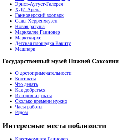
Эрнст-Аугуст-Галерея
ХДИ Арена
Ганноверский зоопарк
Сады Херренхаузен
Новая ратуша
Маркхалле Ганновер
Маркткирхе
Детская площадка Вакиту
Машпарк
Государственный музей Нижней Саксонии
О достопримечательности
Контакты
Что делать
Как добраться
История и факты
Сколько времени нужно
Часы работы
Рядом
Интересные места поблизости
Квест-комната Ганновер