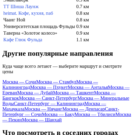
TT Шиша Лаунж
0.7 км
heimat. Кофе, кухня, паб
0.8 км
Чаанг Ной
0.8 км
Университетская площадь Фульды
0.9 км
Таверна «Золотое колесо»
0.9 км
Кафе Глюк Фульда
1.1 км
Другие популярные направления
Куда чаще всего летают — выберите маршрут и смотрите
цены
Москва — Сочи
Москва — Стамбул
Москва —
Калининград
Москва — Пхукет
Москва — Анталья
Москва —
Ереван
Москва — Дубай
Москва — Ташкент
Москва —
Бангкок
Москва — Санкт-Петербург
Москва — Минеральные
Воды
Санкт-Петербург — Калининград
Москва —
Махачкала
Москва — Нячанг
Москва — Денпасар
Санкт-
Петербург — Сочи
Москва — Баку
Москва — Тбилиси
Москва
— Пекин
Москва — Шанхай
Что посмотреть в соседних городах