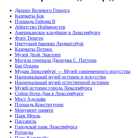
Дворец Великого Герцога
Казематы Бок
Площадь Гийома II
Аббатство Ноймюнстер
Американское кладбище в Люксембурге
Форт Тюнген
Цветущий барокко Людвигсбург
Казематы Петрюс
Музей Дрэй Эшеллен
Могила генерала Джорджа С. Паттона
Бар Оскара
Мудам Люксембург — Музей современного искусства
Национальный музей истории и искусства
Национальный музей естественной истории
Музей истории города Люксембурга
Собор Нотр-Дам в Люксембурге
Мост Адольфа
Площадь Конституции
Монумент памяти
Парк Мерль
Пассарель
Городской парк Люксембурга
Ротонды
Парк Кальтрейс