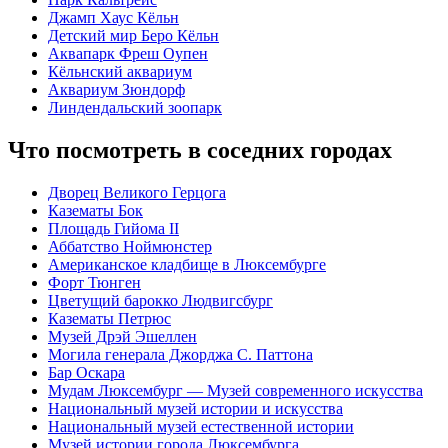
Джамп Хаус Кёльн
Детский мир Беро Кёльн
Аквапарк Фреш Оупен
Кёльнский аквариум
Аквариум Зюндорф
Линдендальский зоопарк
Что посмотреть в соседних городах
Дворец Великого Герцога
Казематы Бок
Площадь Гийома II
Аббатство Ноймюнстер
Американское кладбище в Люксембурге
Форт Тюнген
Цветущий барокко Людвигсбург
Казематы Петрюс
Музей Дрэй Эшеллен
Могила генерала Джорджа С. Паттона
Бар Оскара
Мудам Люксембург — Музей современного искусства
Национальный музей истории и искусства
Национальный музей естественной истории
Музей истории города Люксембурга