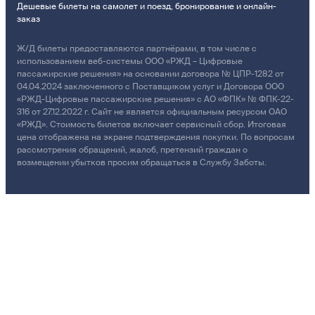
Дешевые билеты на самолет и поезд, бронирование и онлайн-
заказ
Ж/Д билеты предоставляются партнёрами, в том числе с
использованием веб-системы ООО «РЖД – Цифровые
пассажирские решения» на основании договора № ЦПР-1282 от
04.04.2024 заключенного с Поставщиком услуг и Договора ООО
«РЖД-Цифровые пассажирские решения» с АО «ФПК» № ФПК-22-
316 от 27.12.2022 г. Сайт не является официальным ресурсом ОАО
«РЖД». Стоимость билетов включает сервисный сбор. Итоговая
цена отображена на экране подтверждения покупки. По вопросам
рассмотрения обращений, жалоб, претензий граждан о
возмещении убытков просим обращаться в Службу Заботы.