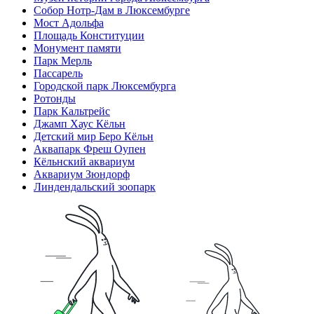
Собор Нотр-Дам в Люксембурге
Мост Адольфа
Площадь Конституции
Монумент памяти
Парк Мерль
Пассарель
Городской парк Люксембурга
Ротонды
Парк Кальтрейс
Джамп Хаус Кёльн
Детский мир Беро Кёльн
Аквапарк Фреш Оупен
Кёльнский аквариум
Аквариум Зюндорф
Линдендальский зоопарк