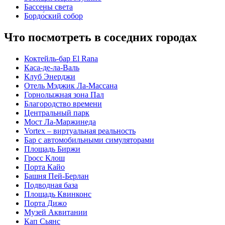
Бассены света
Бордо́ский собор
Что посмотреть в соседних городах
Коктейль-бар El Rana
Каса-де-ла-Валь
Клуб Энерджи
Отель Мэджик Ла-Массана
Горнолыжная зона Пал
Благородство времени
Центральный парк
Мост Ла-Маржинеда
Vortex – виртуальная реальность
Бар с автомобильными симуляторами
Площадь Биржи
Гросс Клош
Порта Кайо
Башня Пей-Берлан
Подводная база
Площадь Квинконс
Порта Дижо
Музей Аквитании
Кап Сьянс