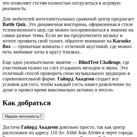
что позволяет гостям полностью погрузиться в игровую
реальность.
Для любителей интеллектуальных сражений центр предлагает
Battle Quiz
. Это динамичная викторина, оформленная в стиле
телевизионного шоу, где можно посоревноваться в знаниях на
самые разные темы. Если же вы предпочитаете музыку и
хотите проявить свой талант, обратите внимание на
Karaoke
Box
— приватные комнаты с отличной акустикой, где можно
петь любимые хиты в кругу близких.
Еще одно увлекательное занятие —
BlindTest Challenge
, где
участникам нужно на слух угадывать мелодии и звуки. Это
отличный способ проверить свою музыкальную эрудицию в
соревновательной форме.
Гайярд Академи
создает все
условия для того, чтобы каждый гость нашел развлечение по
душе и провел время максимально активно и весело.
Как добраться
Нашли неточность?
Достичь
Гайярд Академи
довольно просто, так как центр
расположен по адресу 110 Av. Abbé Jean Alvitre в черте города.