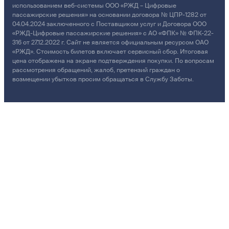
использованием веб-системы ООО «РЖД – Цифровые
пассажирские решения» на основании договора № ЦПР-1282 от
04.04.2024 заключенного с Поставщиком услуг и Договора ООО
«РЖД-Цифровые пассажирские решения» с АО «ФПК» № ФПК-22-
316 от 27.12.2022 г. Сайт не является официальным ресурсом ОАО
«РЖД». Стоимость билетов включает сервисный сбор. Итоговая
цена отображена на экране подтверждения покупки. По вопросам
рассмотрения обращений, жалоб, претензий граждан о
возмещении убытков просим обращаться в Службу Заботы.