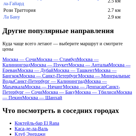
2.5 км
ла-Гайард
Рози Траттория
2.7 км
Ла Бану
2.9 км
Другие популярные направления
Куда чаще всего летают — выберите маршрут и смотрите
цены
Москва — Сочи
Москва — Стамбул
Москва —
Калининград
Москва — Пхукет
Москва — Анталья
Москва —
Ереван
Москва — Дубай
Москва — Ташкент
Москва —
Бангкок
Москва — Санкт-Петербург
Москва — Минеральные
Воды
Санкт-Петербург — Калининград
Москва —
Махачкала
Москва — Нячанг
Москва — Денпасар
Санкт-
Петербург — Сочи
Москва — Баку
Москва — Тбилиси
Москва
— Пекин
Москва — Шанхай
Что посмотреть в соседних городах
Коктейль-бар El Rana
Каса-де-ла-Валь
Клуб Энерджи