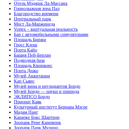
Отель Мэджик Ла-Массана
Горнолыжная зона Пал
Благородство времени
Центральный парк
Мост Ла-Маржинеда
Vortex – виртуальная реальность
Бар с автомобильными симуляторами
Площадь Биржи
Гросс Клош
Порта Кайо
Башня Пей-Берлан
Подводная база
Площадь Квинконс
Порта Дижо
Музей Аквитании
Кап Сьянс
Музей вина и негоциантов Бордо
Музей Бордо — науки и природа
ЭКЛИПСО Бордо
Приорат Каяк
Культурный институт Бернара Мэгре
Мадам Панг
Караоке Бокс Шартрон
Зоопарк Рене Канивенк
Зоопарк Парк Мулино