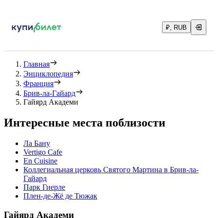
₽, RUB
Главная
Энциклопедия
Франция
Брив-ла-Гайард
Гайярд Академи
Интересные места поблизости
Ла Бану
Vertigo Cafe
En Cuisine
Коллегиальная церковь Святого Мартина в Брив-ла-
Гайард
Парк Гиерле
Плен-де-Жё де Тюжак
Гайярд Академи