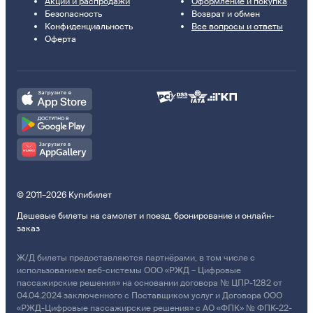
Акции и распродажи
Оформление и покупка
Безопасность
Возврат и обмен
Конфиденциальность
Все вопросы и ответы
Оферта
© 2011–2026 Купибилет
Дешевые билеты на самолет и поезд, бронирование и онлайн-
заказ
Ж/Д билеты предоставляются партнёрами, в том числе с
использованием веб-системы ООО «РЖД – Цифровые
пассажирские решения» на основании договора № ЦПР-1282 от
04.04.2024 заключенного с Поставщиком услуг и Договора ООО
«РЖД-Цифровые пассажирские решения» с АО «ФПК» № ФПК-22-