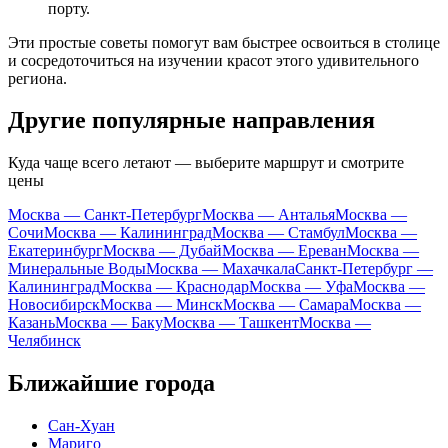
порту.
Эти простые советы помогут вам быстрее освоиться в столице
и сосредоточиться на изучении красот этого удивительного
региона.
Другие популярные направления
Куда чаще всего летают — выберите маршрут и смотрите
цены
Москва — Санкт-Петербург
Москва — Анталья
Москва —
Сочи
Москва — Калининград
Москва — Стамбул
Москва —
Екатеринбург
Москва — Дубай
Москва — Ереван
Москва —
Минеральные Воды
Москва — Махачкала
Санкт-Петербург —
Калининград
Москва — Краснодар
Москва — Уфа
Москва —
Новосибирск
Москва — Минск
Москва — Самара
Москва —
Казань
Москва — Баку
Москва — Ташкент
Москва —
Челябинск
Ближайшие города
Сан-Хуан
Мариго