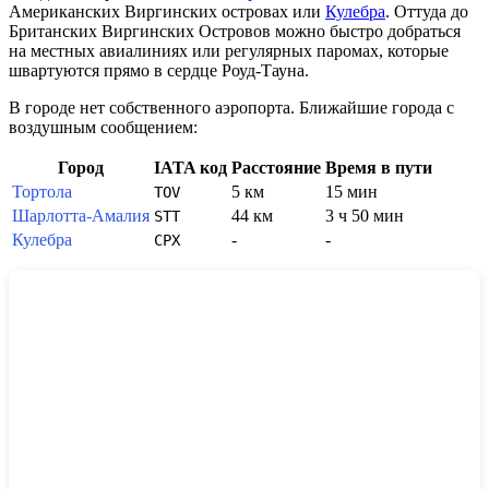
Американских Виргинских островах или
Кулебра
. Оттуда до
Британских Виргинских Островов
можно быстро добраться
на местных авиалиниях или регулярных паромах, которые
швартуются прямо в сердце Роуд-Тауна.
В городе нет собственного аэропорта. Ближайшие города с
воздушным сообщением:
Город
IATA код
Расстояние
Время в пути
Тортола
5 км
15 мин
TOV
Шарлотта-Амалия
44 км
3 ч 50 мин
STT
Кулебра
-
-
CPX