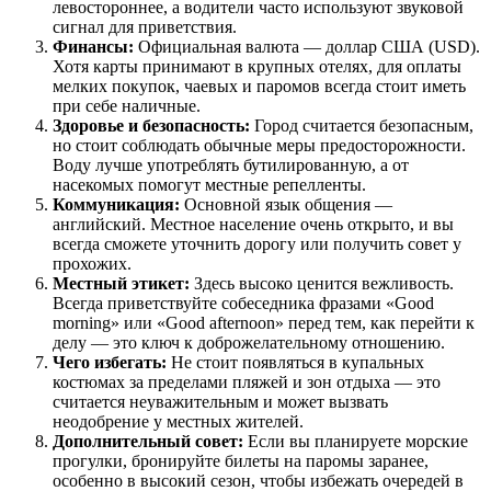
левостороннее, а водители часто используют звуковой
сигнал для приветствия.
Финансы:
Официальная валюта — доллар США (USD).
Хотя карты принимают в крупных отелях, для оплаты
мелких покупок, чаевых и паромов всегда стоит иметь
при себе наличные.
Здоровье и безопасность:
Город считается безопасным,
но стоит соблюдать обычные меры предосторожности.
Воду лучше употреблять бутилированную, а от
насекомых помогут местные репелленты.
Коммуникация:
Основной язык общения —
английский. Местное население очень открыто, и вы
всегда сможете уточнить дорогу или получить совет у
прохожих.
Местный этикет:
Здесь высоко ценится вежливость.
Всегда приветствуйте собеседника фразами «Good
morning» или «Good afternoon» перед тем, как перейти к
делу — это ключ к доброжелательному отношению.
Чего избегать:
Не стоит появляться в купальных
костюмах за пределами пляжей и зон отдыха — это
считается неуважительным и может вызвать
неодобрение у местных жителей.
Дополнительный совет:
Если вы планируете морские
прогулки, бронируйте билеты на паромы заранее,
особенно в высокий сезон, чтобы избежать очередей в