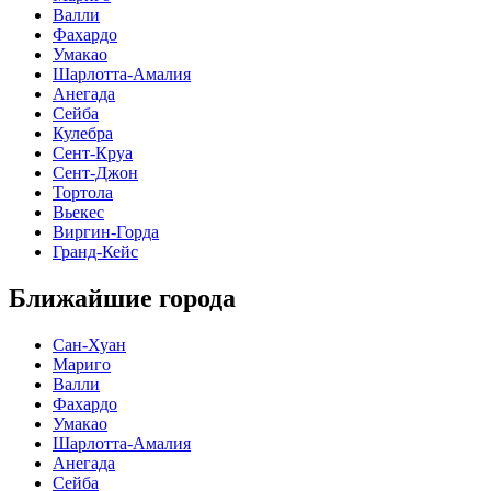
Валли
Фахардо
Умакао
Шарлотта-Амалия
Анегада
Сейба
Кулебра
Сент-Круа
Сент-Джон
Тортола
Вьекес
Виргин-Горда
Гранд-Кейс
Ближайшие города
Сан-Хуан
Мариго
Валли
Фахардо
Умакао
Шарлотта-Амалия
Анегада
Сейба