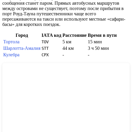
сообщения станет паром. Прямых автобусных маршрутов
между островами не существует, поэтому после прибытия в
порт Роуд-Тауна путешественники чаще всего
пересаживаются на такси или используют местные «сафари-
басы» для коротких поездок.
Город
IATA код
Расстояние
Время в пути
Тортола
5 км
15 мин
TOV
Шарлотта-Амалия
44 км
3 ч 50 мин
STT
Кулебра
-
-
CPX