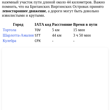
наземный участок пути длиной около 44 километров. Важно
помнить, что на
Британских Виргинских Островах
принято
левостороннее движение
, а дороги могут быть довольно
извилистыми и крутыми.
Город
IATA код
Расстояние
Время в пути
Тортола
5 км
15 мин
TOV
Шарлотта-Амалия
44 км
3 ч 50 мин
STT
Кулебра
-
-
CPX