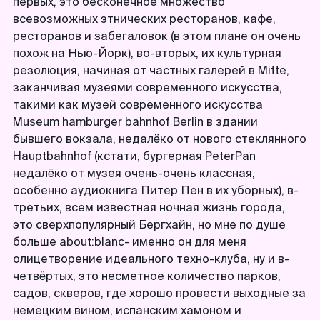
первых, это бесконечное множество
всевозможных этнических ресторанов, кафе,
ресторанов и забегаловок (в этом плане он очень
похож на Нью-Йорк), во-вторых, их культурная
резолюция, начиная от частных галерей в Mitte,
заканчивая музеями современного искусства,
такими как музей современного искусства
Museum hamburger bahnhof Berlin в здании
бывшего вокзала, недалёко от нового стеклянного
Hauptbahnhof (кстати, бургерная PeterPan
недалёко от музея очень-очень классная,
особенно аудиокнига Питер Пен в их уборных), в-
третьих, всем известная ночная жизнь города,
это сверхпопулярный Бергхайн, но мне по душе
больше about:blanc- именно он для меня
олицетворение идеального техно-клуба, ну и в-
четвёртых, это несметное количество парков,
садов, скверов, где хорошо провести выходные за
немецким вином, испанским хамоном и