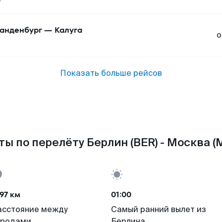
анденбург
—
Калуга
о
Показать больше рейсов
ы по перелёту Берлин (BER) - Москва 
97 км
01:00
асстояние между
Самый ранний вылет из
ородами
Берлина