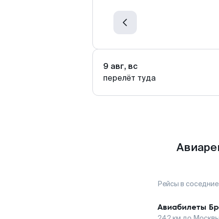
9 авг, вс
перелёт туда
Авиаре
Рейсы в соседние
Авиабилеты
Бр
242
км до
Москв