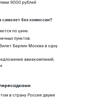
елями 9000 рублей
а самолет без комиссии?
аются по цене.
нечных пунктов.
 билет Берлин Москва в одну
редложения авиакомпаний,
ы.
 пересадками
том в страну Россия двумя