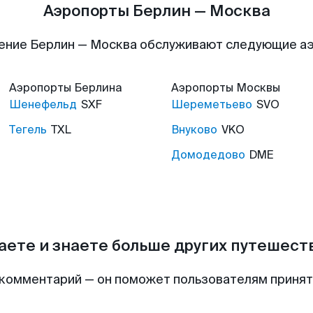
Аэропорты Берлин — Москва
ение Берлин — Москва обслуживают следующие а
Аэропорты
Берлина
Аэропорты
Москвы
Шенефельд
SXF
Шереметьево
SVO
Тегель
TXL
Внуково
VKO
Домодедово
DME
аете и знаете больше других путешес
комментарий — он поможет пользователям приня