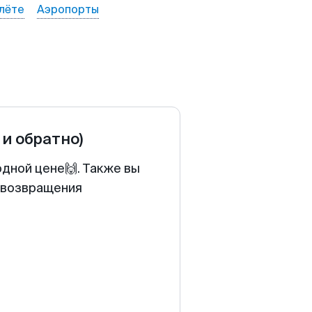
лёте
Аэропорты
 и обратно)
одной цене🙌. Также вы
у возвращения