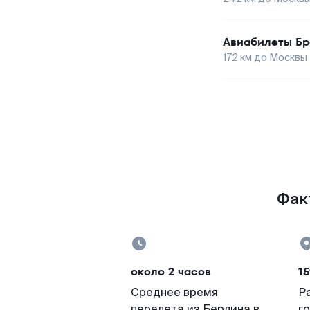
Авиабилеты
Бр
172
км до
Москвы
Факт
около 2 часов
15
Среднее время
Р
перелета из Берлина в
г