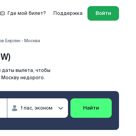
Где мой билет?
Поддержка
Войти
ов Берлин - Москва
OW)
 даты вылета, чтобы
 Москву недорого.
Найти