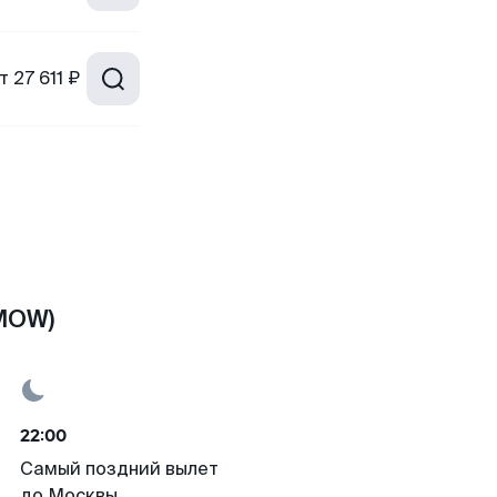
т
27 611 ₽
(MOW)
22:00
Самый поздний вылет
до Москвы