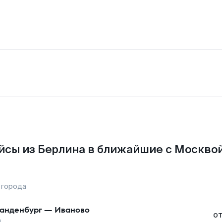
йсы из Берлина в ближайшие с Москвой
 города
анденбург
—
Иваново
о
ы