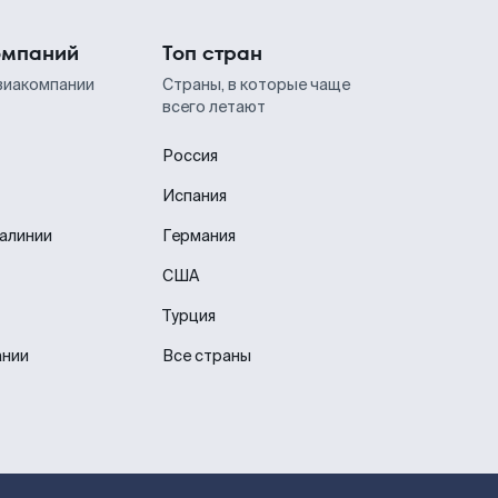
омпаний
Топ стран
виакомпании
Страны, в которые чаще
всего летают
Россия
Испания
иалинии
Германия
США
Турция
ании
Все страны