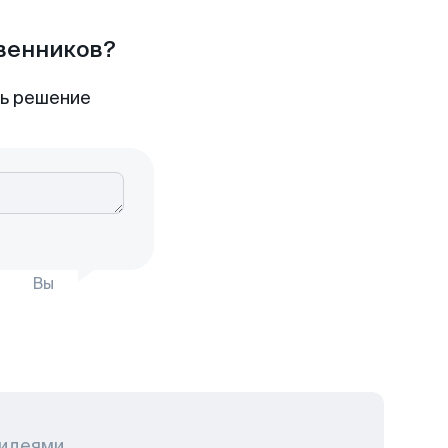
твенников?
ть решение
Вы
 идеями