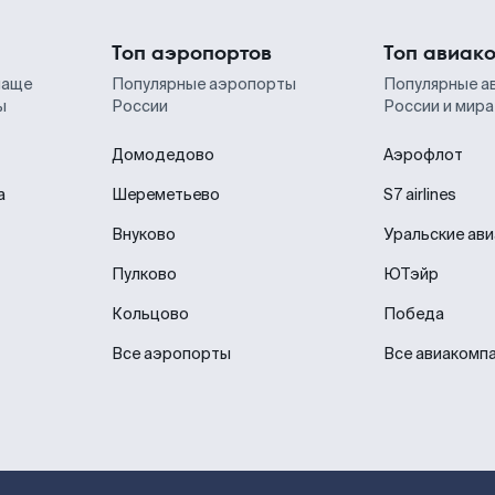
Топ аэропортов
Топ авиак
чаще
Популярные аэропорты
Популярные а
ы
России
России и мира
Домодедово
Аэрофлот
а
Шереметьево
S7 airlines
Внуково
Уральские ав
Пулково
ЮТэйр
Кольцово
Победа
Все аэропорты
Все авиакомп