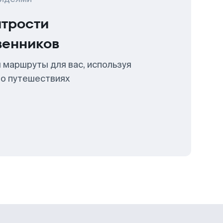
итрости
венников
 маршруты для вас, используя
 о путешествиях