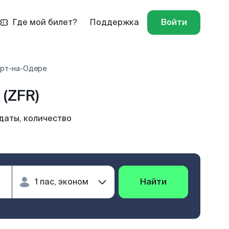
Где мой билет?
Поддержка
Войти
урт-на-Одере
(ZFR)
даты, количество
Найти