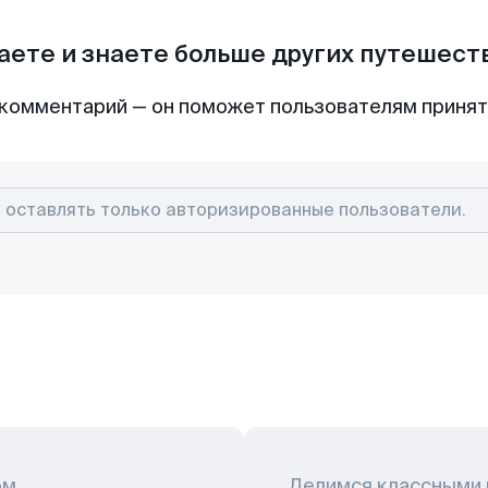
аете и знаете больше других путешес
комментарий — он поможет пользователям приня
ом
Делимся классными