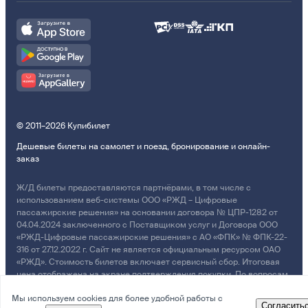
© 2011–2026 Купибилет
Дешевые билеты на самолет и поезд, бронирование и онлайн-
заказ
Ж/Д билеты предоставляются партнёрами, в том числе с
использованием веб-системы ООО «РЖД – Цифровые
пассажирские решения» на основании договора № ЦПР-1282 от
04.04.2024 заключенного с Поставщиком услуг и Договора ООО
«РЖД-Цифровые пассажирские решения» с АО «ФПК» № ФПК-22-
316 от 27.12.2022 г. Сайт не является официальным ресурсом ОАО
«РЖД». Стоимость билетов включает сервисный сбор. Итоговая
цена отображена на экране подтверждения покупки. По вопросам
рассмотрения обращений, жалоб, претензий граждан о
Мы используем cookies для более удобной работы с
возмещении убытков просим обращаться в Службу Заботы.
Согласить