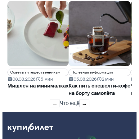
Cоветы путешественникам
Полезная информация
Ин
08.08.2026
5 мин
05.08.2026
2 мин
2
Мишлен на минималках
Как пить спешелти-кофе
Что
на борту самолёта
кух
пр
Что ещё
←
→