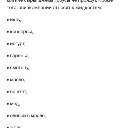
мягкие сыры, джемы, соусы не пройдут. Кроме
того, авиакомпании относят к жидкостям:
• икру,
• консервы,
• йогурт,
• варенье,
• сметану,
• масло,
• паштет,
• мёд,
• оливки в масле,
• желе.