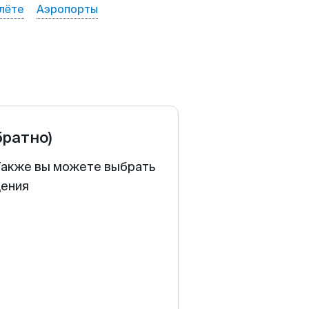
лёте
Аэропорты
братно)
 Также вы можете выбрать
щения