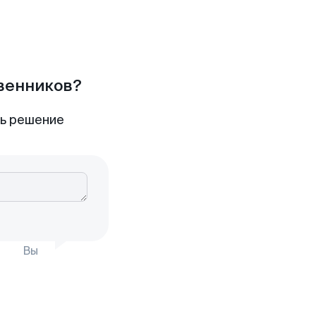
твенников?
ть решение
Вы