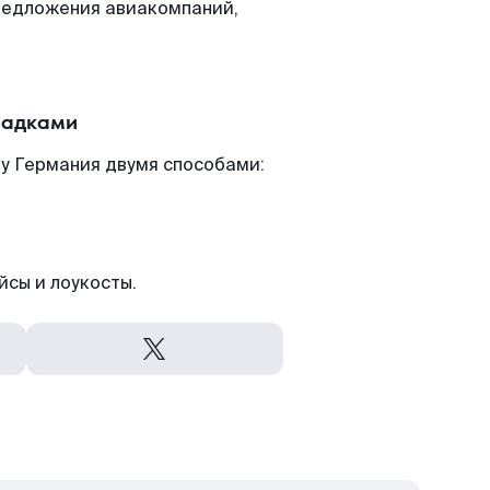
редложения авиакомпаний,
садками
ну Германия двумя способами:
йсы и лоукосты.