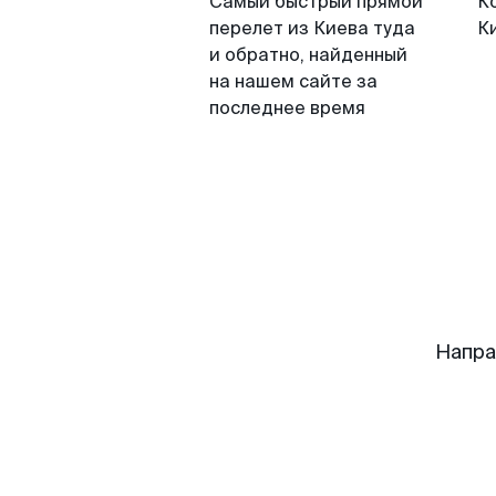
Самый быстрый прямой
К
перелет из Киева туда
К
и обратно, найденный
на нашем сайте за
последнее время
Напра