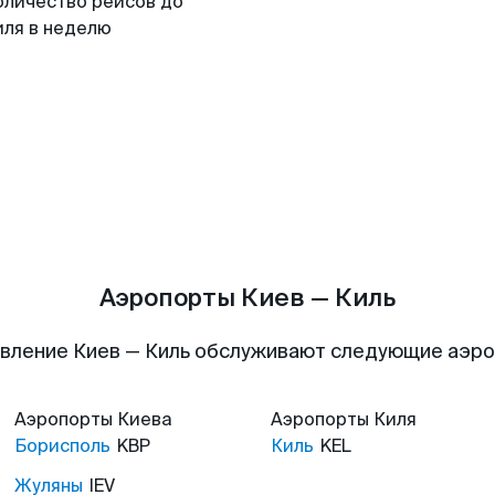
оличество рейсов до
иля в неделю
Аэропорты Киев — Киль
вление Киев — Киль обслуживают следующие аэр
Аэропорты
Киева
Аэропорты
Киля
Борисполь
KBP
Киль
KEL
Жуляны
IEV