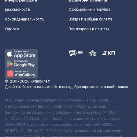
Безопасность
Оформление и покупка
Конфиденциальность
Возврат и обмен билета
Оферта
Все вопросы и ответы
©
2011–2026
Купибилет
Дешёвые билеты на самолёт и поезд, бронирование и онлайн-заказ
Ж/Д билеты предоставляются партнёрами, в том числе
с использованием веб-системы ООО «РЖД – Цифровые
пассажирские решения» на основании договора № ЦПР-1282
от 04.04.2024 заключенного с Поставщиком услуг и Договора
ООО «РЖД-Цифровые пассажирские решения» c АО «ФПК»
№ ФПК-22-316 от 27.12.2022 г. Сайт не является официальным