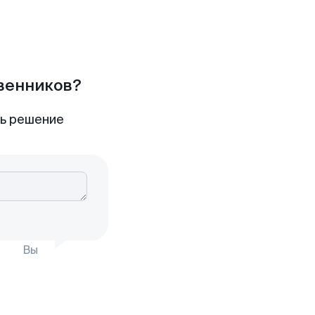
твенников?
ть решение
Вы