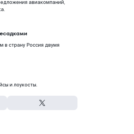
редложения авиакомпаний,
а.
ресадками
м в страну Россия двумя
йсы и лоукосты.