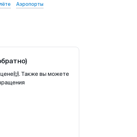
лёте
Аэропорты
обратно)
 цене🙌. Также вы можете
звращения