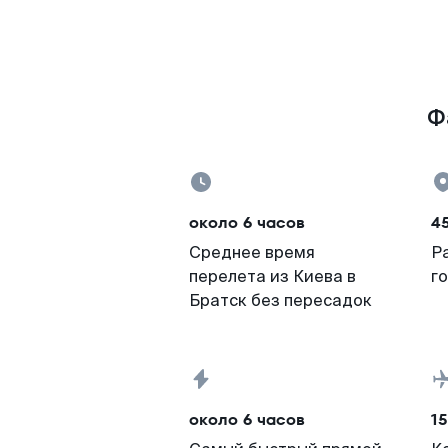
Ф
около 6 часов
4
Среднее время
Р
перелета из Киева в
г
Братск без пересадок
около 6 часов
15