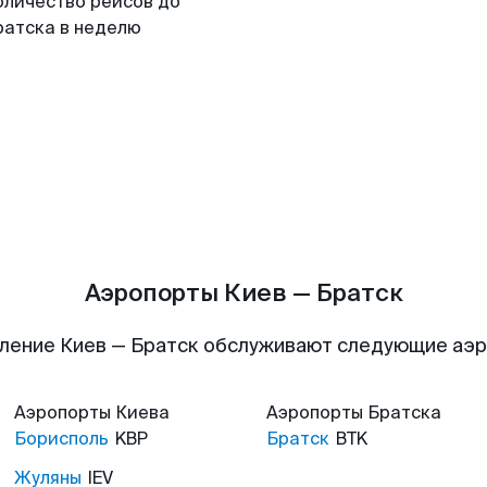
оличество рейсов до
ратска в неделю
Аэропорты Киев — Братск
ление Киев — Братск обслуживают следующие аэ
Аэропорты
Киева
Аэропорты
Братска
Борисполь
KBP
Братск
BTK
Жуляны
IEV