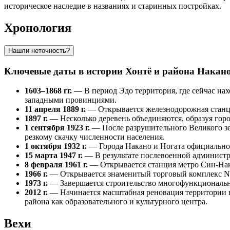
историческое наследие в названиях и старинных постройках.
Хронология
Нашли неточность?
Ключевые даты в истории Хонтё и района Накан
1603–1868 гг.
— В период Эдо территория, где сейчас нах
западными провинциями.
11 апреля 1889 г.
— Открывается железнодорожная станци
1897 г.
— Несколько деревень объединяются, образуя горо
1 сентября 1923 г.
— После разрушительного Великого зе
резкому скачку численности населения.
1 октября 1932 г.
— Города Накано и Ногата официально 
15 марта 1947 г.
— В результате послевоенной администр
8 февраля 1961 г.
— Открывается станция метро Син-Нака
1966 г.
— Открывается знаменитый торговый комплекс Nak
1973 г.
— Завершается строительство многофункционально
2012 г.
— Начинается масштабная реновация территории в
района как образовательного и культурного центра.
Вехи