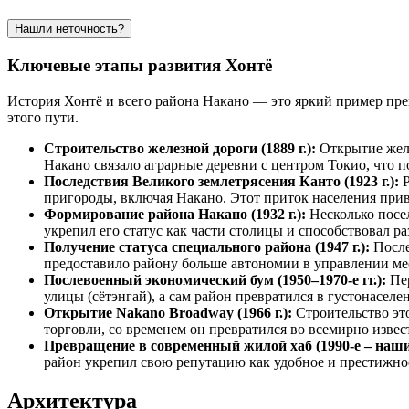
Нашли неточность?
Ключевые этапы развития Хонтё
История
Хонтё
и всего района Накано — это яркий пример пр
этого пути.
Строительство железной дороги (1889 г.):
Открытие жел
Накано связало аграрные деревни с центром Токио, что 
Последствия Великого землетрясения Канто (1923 г.):
Р
пригороды, включая Накано. Этот приток населения прив
Формирование района Накано (1932 г.):
Несколько посе
укрепил его статус как части столицы и способствовал 
Получение статуса специального района (1947 г.):
После
предоставило району больше автономии в управлении ме
Послевоенный экономический бум (1950–1970-е гг.):
Пер
улицы (сётэнгай), а сам район превратился в густонасел
Открытие Nakano Broadway (1966 г.):
Строительство это
торговли, со временем он превратился во всемирно изве
Превращение в современный жилой хаб (1990-е – наши
район укрепил свою репутацию как удобное и престижно
Архитектура