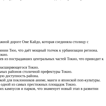
ажной дороге Оме Кайдо, которая соединяла столицу с
нии Тюо, что даёт мощный толчок к урбанизации региона.
окио.
в из пострадавших центральных частей Токио, что приводит к
 расширяющегося Токио.
ьных районов столичной префектуры Токио.
ую доступность района.
ой для поклонников аниме, манги и японской поп-культуры.
я одной из самых престижных площадок Токио.
 кампусов и парков, что знаменует новый этап в развитии