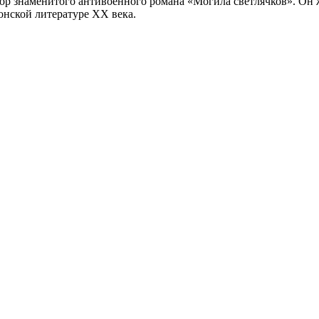
р знаменитого антивоенного романа «Могила светлячков». Он ж
онской литературе XX века.