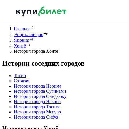
Главная
Энциклопедия
Япония
Хонтё
История города Хонтё
Истории соседних городов
Токио
Сэтагая
История города Нэрима
История города Сугинами
История города Синдзюку
История города Накано
История города Тосима
История города Мегуро
История города Сибуя
История города Хонтё