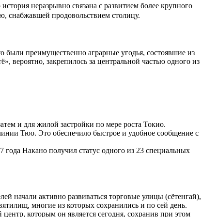
о история неразрывно связана с развитием более крупного
ью, снабжавшей продовольствием столицу.
это были преимущественно аграрные угодья, состоявшие из
», вероятно, закрепилось за центральной частью одного из
затем и для жилой застройки по мере роста Токио.
линии Тюо. Это обеспечило быстрое и удобное сообщение с
47 года Накано получил статус одного из 23 специальных
лей начали активно развиваться торговые улицы (сётенгай),
ятилищ, многие из которых сохранились и по сей день.
центр, которым он является сегодня, сохранив при этом