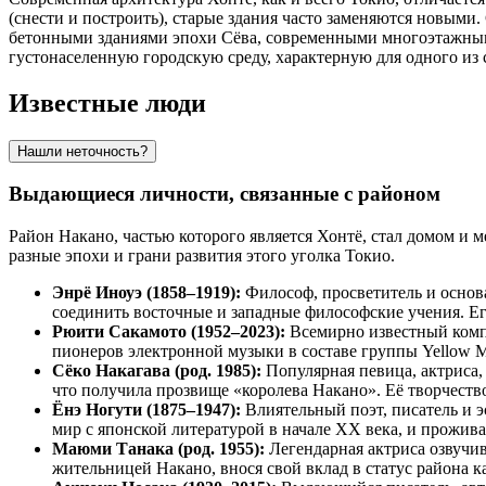
(снести и построить), старые здания часто заменяются новым
бетонными зданиями эпохи Сёва, современными многоэтажны
густонаселенную городскую среду, характерную для одного из
Известные люди
Нашли неточность?
Выдающиеся личности, связанные с районом
Район Накано, частью которого является Хонтё, стал домом и 
разные эпохи и грани развития этого уголка Токио.
Энрё Иноуэ (1858–1919):
Философ, просветитель и основ
соединить восточные и западные философские учения. Его
Рюити Сакамото (1952–2023):
Всемирно известный компо
пионеров электронной музыки в составе группы Yellow M
Сёко Накагава (род. 1985):
Популярная певица, актриса,
что получила прозвище «королева Накано». Её творчество
Ёнэ Ногути (1875–1947):
Влиятельный поэт, писатель и э
мир с японской литературой в начале XX века, и прожива
Маюми Танака (род. 1955):
Легендарная актриса озвучив
жительницей Накано, внося свой вклад в статус района к