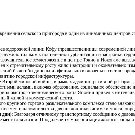
евращения сельского пригорода в один из динамичных центров 
езнодорожной линии Кофу (предшественницы современной лини
послужило толчком к постепенной урбанизации и застройке терр
азрушительное землетрясение в центре Токио и Иокогаме вызвал
ел к стремительному росту жилой застройки и окончательно изм
лений были объединены и официально включены в состав город
развитию городской инфраструктуры.
 Второй мировой войны, в рамках административной реформы, 
стными делами, включая образование, социальное обеспечение и
иод быстрого экономического роста
Японии
привел к интенсив
енный жилой и коммерческий центр.
го крупного торгово-развлекательного комплекса стало знаковы
стное место паломничества для поклонников аниме и манги, оп
 дни):
Благодаря отличному транспортному сообщению с деловы
е место для жизни. Продолжается модернизация жилого фонда и