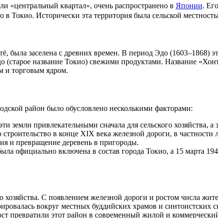
ли «центральный квартал», очень распространено в
Японии
. Ег
о в Токио. Исторически эта территория была сельской местност
ё, была заселена с древних времен. В период Эдо (1603–1868) 
 (старое название Токио) свежими продуктами. Название «Хонтё
м и торговым ядром.
родской район было обусловлено несколькими факторами:
эти земли привлекательными сначала для сельского хозяйства, а 
троительство в конце XIX века железной дороги, в частности 
ия и превращение деревень в пригороды.
ыла официально включена в состав города Токио, а 15 марта 19
о хозяйства. С появлением железной дороги и ростом числа жите
ировалась вокруг местных буддийских храмов и синтоистских св
т превратили этот район в современный жилой и коммерческий 