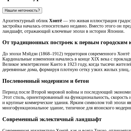
Нашли неточность?
Архитектурный облик
Хонтё
— это живая иллюстрация градост
застройка началась относительно недавно. Вместо этого он пр
ландшафт, отражающий ключевые эпохи в истории
Японии
.
От традиционных построек к первым городским 
До эпохи Мэйдзи (1868–1912) территория современного Хонт
Кардинальные изменения начались в конце XIX века с проклад
Великое землетрясение Канто в 1923 году, когда тысячи жител
деревянные дома, формируя плотную сетку узких жилых улиц, 
Послевоенный модернизм и бетон
Период после Второй мировой войны и последующий экономич
Этот стиль, ориентированный на функциональность, скорость 
и крупные коммерческие здания. Ярким символом той эпохи я
многофункциональное здание, типичное для японского модерн
Современный эклектичный ландшафт
Современная архитектура Хонтё, как и всего Токио, отличаетс