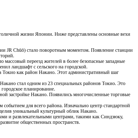
столичной жизни
Японии
. Ниже представлены основные вехи
и JR Chūō) стало поворотным моментом. Появление станции
иторий.
о массовый переезд жителей в более безопасные западные
енил ландшафт с сельского на городской.
а Токио как район Накано. Этот административный шаг
Накано стал одним из 23 специальных районов Токио. Это
 городское планирование.
ной застройке Накано. Появились многочисленные торговые
м событием для всего района. Изначально центр стандартной
ределив уникальный культурный облик Накано.
ми и развлекательными центрами, такими как Синдзюку,
 развитие общественных пространств.