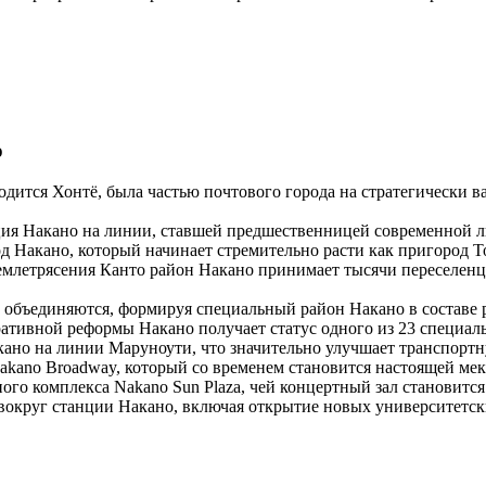
о
одится Хонтё, была частью почтового города на стратегически в
я Накано на линии, ставшей предшественницей современной ли
д Накано, который начинает стремительно расти как пригород Т
млетрясения Канто район Накано принимает тысячи переселенце
объединяются, формируя специальный район Накано в составе
ативной реформы Накано получает статус одного из 23 специал
но на линии Маруноути, что значительно улучшает транспортн
ano Broadway, который со временем становится настоящей мекк
го комплекса Nakano Sun Plaza, чей концертный зал становитс
округ станции Накано, включая открытие новых университетских