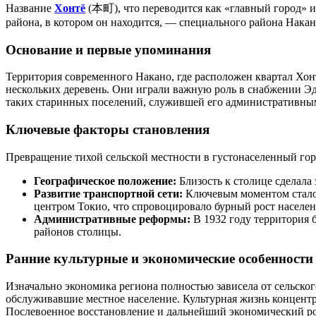
Название
Хонтё
(本町), что переводится как «главный город» и
района, в котором он находится, — специального района Накан
Основание и первые упоминания
Территория современного Накано, где расположен квартал Хонт
нескольких деревень. Они играли важную роль в снабжении Эдо
таких старинных поселений, служившей его административны
Ключевые факторы становления
Превращение тихой сельской местности в густонаселенный го
Географическое положение:
Близость к столице сделала 
Развитие транспортной сети:
Ключевым моментом стало с
центром Токио, что спровоцировало бурный рост населен
Административные реформы:
В 1932 году территория б
районов столицы.
Ранние культурные и экономические особенности
Изначально экономика региона полностью зависела от сельског
обслуживавшие местное население. Культурная жизнь концентр
Послевоенное восстановление и дальнейший экономический рос