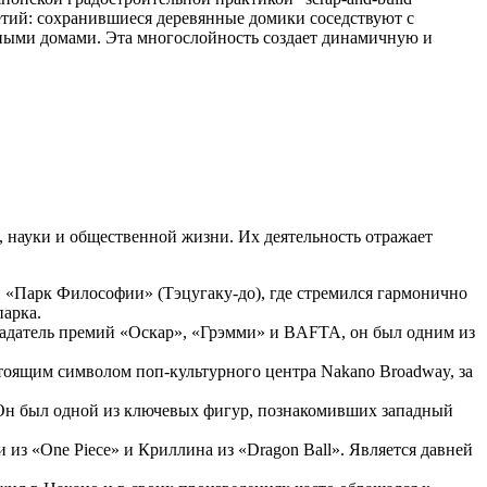
етий: сохранившиеся деревянные домики соседствуют с
тными домами. Эта многослойность создает динамичную и
, науки и общественной жизни. Их деятельность отражает
 «Парк Философии» (Тэцугаку-до), где стремился гармонично
парка.
ладатель премий «Оскар», «Грэмми» и BAFTA, он был одним из
стоящим символом поп-культурного центра Nakano Broadway, за
. Он был одной из ключевых фигур, познакомивших западный
 из «One Piece» и Криллина из «Dragon Ball». Является давней