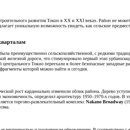
роительного развития Токио в XX и XXI веках. Район не может
едлагает уникальную возможность увидеть, как сельские предме
кварталам
ё была преимущественно сельскохозяйственной, с редкими тра
кой железной дороги, что стимулировало первый этап урбаниза
ей центрального Токио переехали в более безопасные западные р
фрагменты которой можно найти и сегодня.
еский рост кардинально изменили облик района. Дерево уступ
и экономичность, определил архитектуру 1950–1970-х годов. В 
вляется торгово-развлекательный комплекс
Nakano Broadway
(1
изма.
я эклектичностью и постоянным обновлением. В соответствии с я