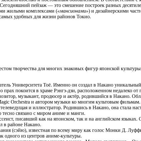
и. Сегодняшний пейзаж — это смешение построек разных десятил
ми жилыми комплексами (
«мансионами»
) и дизайнерскими час
 самых удобных для жизни районов Токио.
местом творчества для многих знаковых фигур японской культуры
атель Университета Тоё. Именно он создал в Накано уникальный
 прах покоится в храме Рэнгэ-дзи, расположенном недалеко от 
зитор, музыкант, продюсер и актёр, родившийся в Накано. Об
agic Orchestra и автором музыки ко многим культовым фильмам.
 телеведущая и иллюстратор. Родившись в Накано, она стала на
 тесно связано с миром аниме и манги.
ссеист, писавший как на японском, так и на английском языках
л в районе Накано.
ания (сэйю), известная по всему миру как голос Монки Д. Луффи
ак одного из центров аниме-культуры.