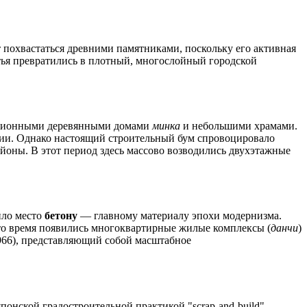
 похвастаться древними памятниками, поскольку его активная
стья превратились в плотный, многослойный городской
диционными деревянными домами
минка
и небольшими храмами.
ции. Однако настоящий строительный бум спровоцировало
айоны. В этот период здесь массово возводились двухэтажные
ило место
бетону
— главному материалу эпохи модернизма.
это время появились многоквартирные жилые комплексы (
данчи
)
966), представляющий собой масштабное
понской градостроительной практикой "scrap-and-build"