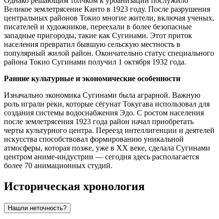
Однако решающим толчком к урбанизации послужило
Великое землетрясение Канто в 1923 году. После разрушения
центральных районов Токио многие жители, включая ученых,
писателей и художников, переехали в более безопасные
западные пригороды, такие как Сугинами. Этот приток
населения превратил бывшую сельскую местность в
популярный жилой район. Окончательно статус специального
района Токио Сугинами получил 1 октября 1932 года.
Ранние культурные и экономические особенности
Изначально экономика Сугинами была аграрной. Важную
роль играли реки, которые сёгунат Токугава использовал для
создания системы водоснабжения Эдо. С ростом населения
после землетрясения 1923 года район начал приобретать
черты культурного центра. Переезд интеллигенции и деятелей
искусства способствовал формированию уникальной
атмосферы, которая позже, уже в XX веке, сделала Сугинами
центром аниме-индустрии — сегодня здесь располагается
более 70 анимационных студий.
Историческая хронология
Нашли неточность?