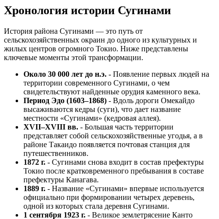
Хронология истории Сугинами
История района Сугинами — это путь от
сельскохозяйственных окраин до одного из культурных и
жилых центров огромного Токио. Ниже представлены
ключевые моменты этой трансформации.
Около 30 000 лет до н.э.
- Появление первых людей на
территории современного Сугинами, о чем
свидетельствуют найденные орудия каменного века.
Период Эдо (1603–1868)
- Вдоль дороги Омекайдо
высаживаются кедры (суги), что дает название
местности «Сугинами» (кедровая аллея).
XVII–XVIII вв.
- Большая часть территории
представляет собой сельскохозяйственные угодья, а в
районе Такаидо появляется почтовая станция для
путешественников.
1872 г.
- Сугинами снова входит в состав префектуры
Токио после кратковременного пребывания в составе
префектуры Канагава.
1889 г.
- Название «Сугинами» впервые используется
официально при формировании четырех деревень,
одной из которых стала деревня Сугинами.
1 сентября 1923 г.
- Великое землетрясение Канто