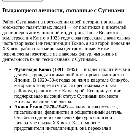
Выдающиеся личности, связанные с Сугинами
Район Сугинами на протяжении своей истории привлекал
множество талантливых людей — от политиков и писателей
до пионеров анимационной индустрии. После Великого
землетрясения Канто в 1923 году сюда переехала значительная
часть творческой интеллигенции Токио, а во второй половине
XX века район стал мировым центром аниме. Ниже
перечислены некоторые из знаковых фигур, чья жизнь и
деятельность были тесно связаны с Сугинами.
Фумимаро Коноэ (1891–1945)
— видный политический
деятель, трижды занимавший пост премьер-министра
Японии. В 1920–30-х годах он жил в квартале Огикубо,
который в то время считался престижным жилым
районом, сравнимым с Камакурой. Его присутствие
подчеркивало высокий статус Сугинами как места
жительства японской элиты.
Акико Ёсано (1878–1942)
— знаменитая поэтесса,
писательница, феминистка и общественный деятель.
Она была одной из ключевых фигур в японской
литературе начала XX века. Как и многие
представители интеллигенции, она переехала в