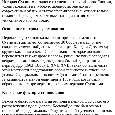
История
Сугинами
, одного из специальных районов Японии,
уходит корнями в глубокую древность, однако его
современный облик и статус сформировались относительно
недавно. Проследим ключевые этапы развития этого
уникального уголка Токио.
Основание и первые упоминания
Первые следы человека на территории современного
Сугинами датируются примерно 30 000 лет назад, о чем
свидетельствуют найденные вблизи рек Канда и Дзэмпукудзи
орудия каменного века. Своё название, которое дословно
переводится как «кедровая аллея», район получил благодаря
кедрам, высаженным вдоль дороги Омекайдо в ранний
период Эдо (1603–1868). В XVII-XVIII веках большая часть
этой местности представляла собой сельскохозяйственные
угодья. Официально название «Сугинами» было закреплено
за административной единицей в 1889 году, когда были
образованы четыре деревни, включая деревню Сугинами.
Ключевые факторы становления
Важным фактором развития региона в период Эдо стало его
расположение вдоль дороги Косюкайдо, где был открыт
почтовый город Такаидо, обслуживавший путешественников.