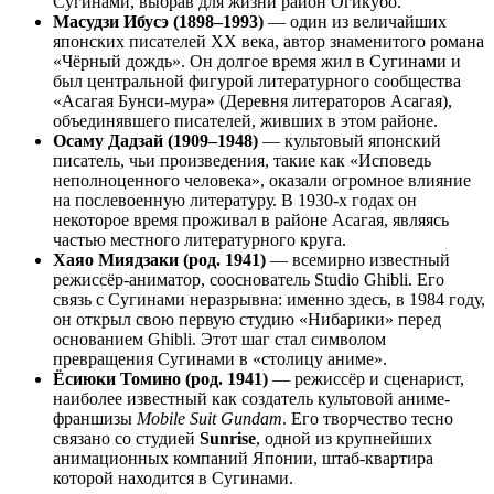
Сугинами, выбрав для жизни район Огикубо.
Масудзи Ибусэ (1898–1993)
— один из величайших
японских писателей XX века, автор знаменитого романа
«Чёрный дождь». Он долгое время жил в Сугинами и
был центральной фигурой литературного сообщества
«Асагая Бунси-мура» (Деревня литераторов Асагая),
объединявшего писателей, живших в этом районе.
Осаму Дадзай (1909–1948)
— культовый японский
писатель, чьи произведения, такие как «Исповедь
неполноценного человека», оказали огромное влияние
на послевоенную литературу. В 1930-х годах он
некоторое время проживал в районе Асагая, являясь
частью местного литературного круга.
Хаяо Миядзаки (род. 1941)
— всемирно известный
режиссёр-аниматор, сооснователь Studio Ghibli. Его
связь с Сугинами неразрывна: именно здесь, в 1984 году,
он открыл свою первую студию «Нибарики» перед
основанием Ghibli. Этот шаг стал символом
превращения Сугинами в «столицу аниме».
Ёсиюки Томино (род. 1941)
— режиссёр и сценарист,
наиболее известный как создатель культовой аниме-
франшизы
Mobile Suit Gundam
. Его творчество тесно
связано со студией
Sunrise
, одной из крупнейших
анимационных компаний Японии, штаб-квартира
которой находится в Сугинами.