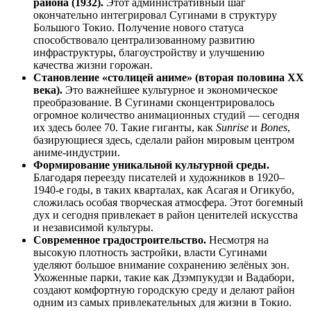
района (1932).
Этот административный шаг
окончательно интегрировал Сугинами в структуру
Большого Токио. Получение нового статуса
способствовало централизованному развитию
инфраструктуры, благоустройству и улучшению
качества жизни горожан.
Становление «столицей аниме» (вторая половина XX
века).
Это важнейшее культурное и экономическое
преобразование. В Сугинами сконцентрировалось
огромное количество анимационных студий — сегодня
их здесь более 70. Такие гиганты, как
Sunrise
и
Bones
,
базирующиеся здесь, сделали район мировым центром
аниме-индустрии.
Формирование уникальной культурной среды.
Благодаря переезду писателей и художников в 1920–
1940-е годы, в таких кварталах, как Асагая и Огикубо,
сложилась особая творческая атмосфера. Этот богемный
дух и сегодня привлекает в район ценителей искусства
и независимой культуры.
Современное градостроительство.
Несмотря на
высокую плотность застройки, власти Сугинами
уделяют большое внимание сохранению зелёных зон.
Ухоженные парки, такие как Дзэмпукудзи и Вадабори,
создают комфортную городскую среду и делают район
одним из самых привлекательных для жизни в Токио.