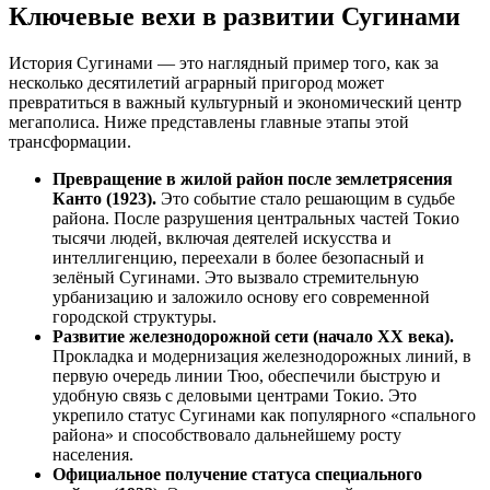
Ключевые вехи в развитии Сугинами
История Сугинами — это наглядный пример того, как за
несколько десятилетий аграрный пригород может
превратиться в важный культурный и экономический центр
мегаполиса. Ниже представлены главные этапы этой
трансформации.
Превращение в жилой район после землетрясения
Канто (1923).
Это событие стало решающим в судьбе
района. После разрушения центральных частей Токио
тысячи людей, включая деятелей искусства и
интеллигенцию, переехали в более безопасный и
зелёный Сугинами. Это вызвало стремительную
урбанизацию и заложило основу его современной
городской структуры.
Развитие железнодорожной сети (начало XX века).
Прокладка и модернизация железнодорожных линий, в
первую очередь линии Тюо, обеспечили быструю и
удобную связь с деловыми центрами Токио. Это
укрепило статус Сугинами как популярного «спального
района» и способствовало дальнейшему росту
населения.
Официальное получение статуса специального