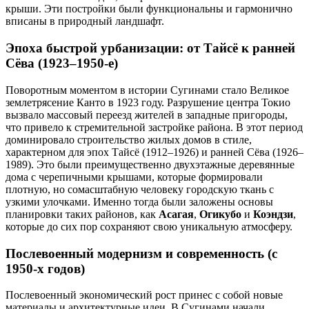
крыши. Эти постройки были функциональны и гармонично
вписаны в природный ландшафт.
Эпоха быстрой урбанизации: от Тайсё к ранней
Сёва (1923–1950-е)
Поворотным моментом в истории Сугинами стало Великое
землетрясение Канто в 1923 году. Разрушение центра Токио
вызвало массовый переезд жителей в западные пригороды,
что привело к стремительной застройке района. В этот период
доминировало строительство жилых домов в стиле,
характерном для эпох Тайсё (1912–1926) и ранней Сёва (1926–
1989). Это были преимущественно двухэтажные деревянные
дома с черепичными крышами, которые формировали
плотную, но сомасштабную человеку городскую ткань с
узкими улочками. Именно тогда были заложены основы
планировки таких районов, как
Асагая
,
Огикубо
и
Коэндзи
,
которые до сих пор сохраняют свою уникальную атмосферу.
Послевоенный модернизм и современность (с
1950-х годов)
Послевоенный экономический рост принес с собой новые
материалы и архитектурные идеи. В Сугинами начали