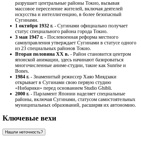
разрушает центральные районы Токио, вызывая
массовое переселение жителей, включая деятелей
искусства и интеллигенцию, в более безопасный
Сугинами.
1 октября 1932 г.
- Сугинами официально получает
статус специального района города Токио.
3 мая 1947 г.
- Послевоенная реформа местного
самоуправления утверждает Сугинами в статусе одного
из 23 специальных районов Токио.
Вторая половина XX в.
- Район становится центром
японской анимации, здесь начинают базироваться
многочисленные аниме-студии, такие как Sunrise и
Bones.
1984 г.
- Знаменитый режиссер Хаяо Миядзаки
открывает в Сугинами свою первую студию
«Нибарики» перед основанием Studio Ghibli.
2000 г.
- Парламент Японии наделяет специальные
районы, включая Сугинами, статусом самостоятельных
муниципальных образований, расширяя их автономию.
Ключевые вехи
Нашли неточность?