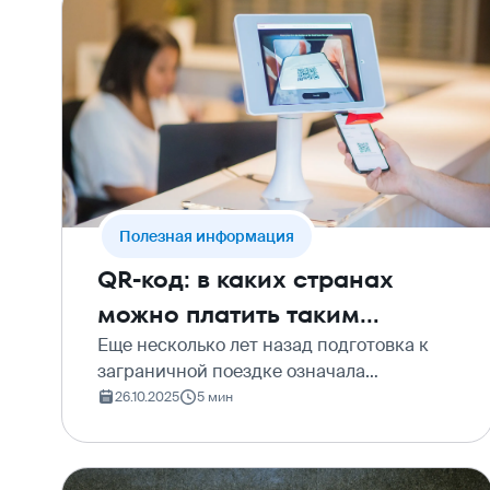
Полезная информация
QR-код: в каких странах
можно платить таким
способом
Еще несколько лет назад подготовка к
заграничной поездке означала
обязательный визит в обменник и
26.10.2025
5 мин
мучительный подсчет наличных. Сегодня
мир стремительно меняется, и на смену
толстым кошелькам приходит…