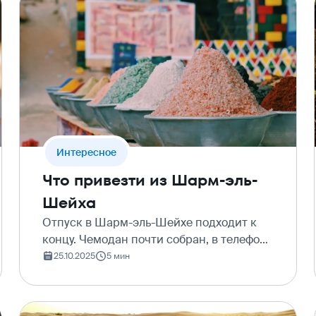
Интересное
Что привезти из Шарм-эль-
Шейха
Отпуск в Шарм-эль-Шейхе подходит к
концу. Чемодан почти собран, в телефоне
– сотни фотографий с коралловыми
25.10.2025
5 мин
рифами, а в памяти – шум волн и тёплый
ветер. Осталась последняя, но очень
приятная миссия:…