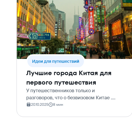
Идеи для путешествий
Лучшие города Китая для
первого путешествия
У путешественников только и
разговоров, что о безвизовом Китае .
Кажется, что тут думать: берите билеты
20.10.2025
8 мин
из Москвы в Пекин , и готово. Для
первого раза – самое оно. Однако мы
придерживаемся иного мнени…