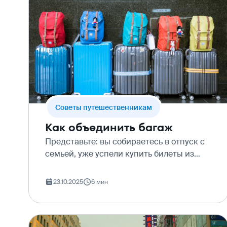
Cоветы путешественникам
Как объединить багаж
Представьте: вы собираетесь в отпуск с
семьей, уже успели купить билеты из
Москвы в Сочи , и тут начинается самое
интересное – упаковка чемоданов. Ваш
23.10.2025
6 мин
чемодан предательски показывает
перевес, а у ваше…