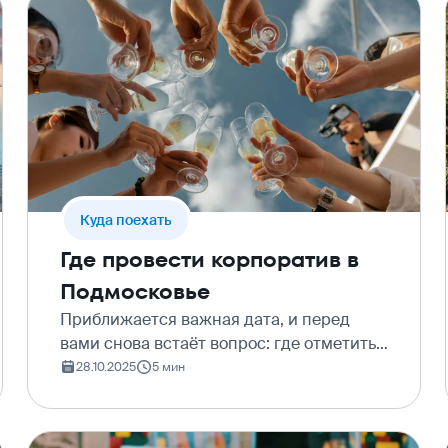
Куда поехать
Где провести корпоратив в
Подмосковье
Приближается важная дата, и перед
вами снова встаёт вопрос: где отметить
корпоратив? Опять бронировать
28.10.2025
5 мин
ресторан в центре Москвы – это
надёжно, но предсказуемо. А ведь
совместный отдых с коллегами – эт…