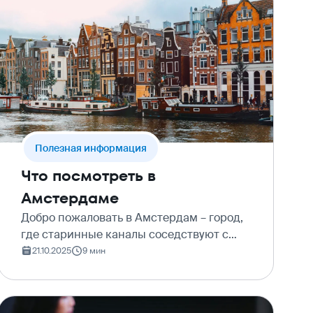
Полезная информация
Что посмотреть в
Амстердаме
Добро пожаловать в Амстердам – город,
где старинные каналы соседствуют с
современным искусством, велосипеды
21.10.2025
9 мин
правят улицами, а дух свободы витает в
каждом уголке. Это не просто столица
Нидерландов, это…