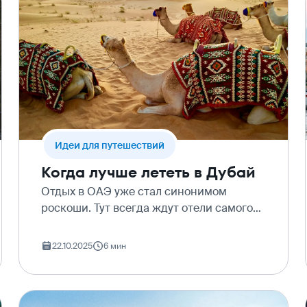
Идеи для путешествий
Когда лучше лететь в Дубай
Отдых в ОАЭ уже стал синонимом
роскоши. Тут всегда ждут отели самого
высокого уровня, гастрономические
открытия от шефов с мировым именем,
22.10.2025
6 мин
инновации и технологичность в каждом
объекте инфраструктуры.…