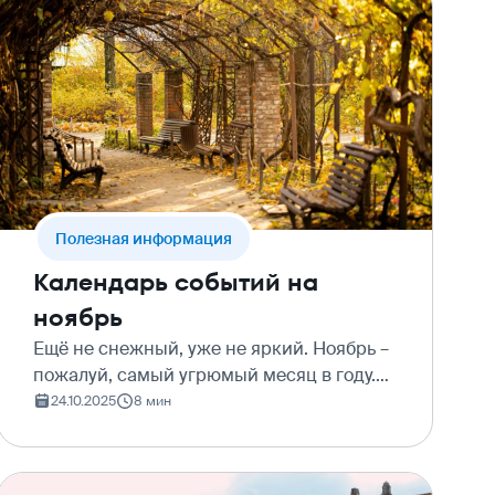
Полезная информация
Календарь событий на
ноябрь
Ещё не снежный, уже не яркий. Ноябрь –
пожалуй, самый угрюмый месяц в году.
Так что планы на него нужно строить
24.10.2025
8 мин
придирчиво, избирательно и со знанием
дела. Ну, прямо как мы. Нашли для вас
выставки, ле…