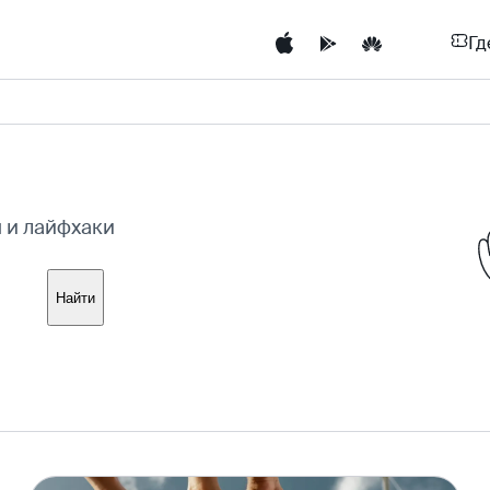
Гд
ы и лайфхаки
Найти