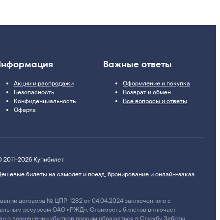
нформация
Важные ответы
Акции и распродажи
Оформление и покупка
Безопасность
Возврат и обмен
Конфиденциальность
Все вопросы и ответы
Оферта
© 2011–2026 Купибилет
Дешевые билеты на самолет и поезд, бронирование и онлайн-заказ
ании договора № ЦПР-1282 от 04.04.2024 заключенного с
циальным ресурсом ОАО «РЖД». Стоимость билетов включает
дан о возмещении убытков просим обращаться в Службу Заботы.