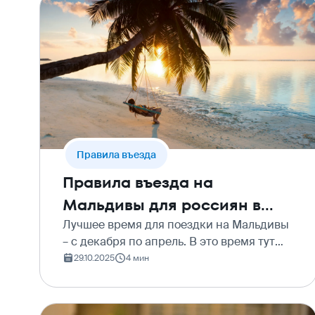
Правила въезда
Правила въезда на
Мальдивы для россиян в
2025 году
Лучшее время для поездки на Мальдивы
– с декабря по апрель. В это время тут
больше всего солнца и меньше всего
29.10.2025
4 мин
осадков. Так что начинайте планировать
отпуск, составляйте пляжные луки для
фотосессий и…