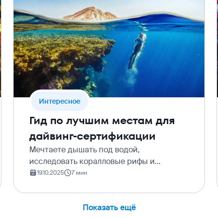
Интересное
Гид по лучшим местам для
дайвинг-сертификации
Мечтаете дышать под водой,
исследовать коралловые рифы и
встречаться лицом к лицу с
19.10.2025
7 мин
удивительными морскими обитателями?
Для начала этого захватывающего
Показать ещё
путешествия вам понадобится дайвинг-