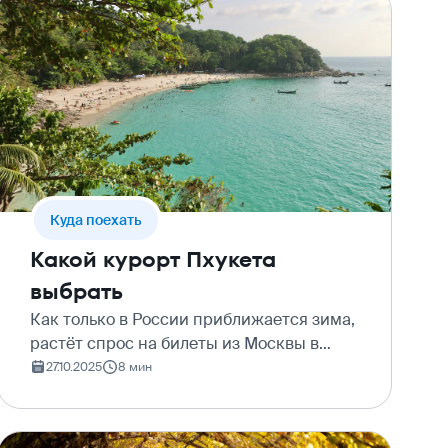
Куда поехать
Какой курорт Пхукета
выбрать
Как только в России приближается зима,
растёт спрос на билеты из Москвы в
Таиланд . И одно из самых популярных
27.10.2025
8 мин
направлений – остров Пхукет . Тёплый,
тропический, трогательный. Зачастую
его курорты соо…