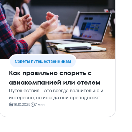
Cоветы путешественникам
Как правильно спорить с
авиакомпанией или отелем
Путешествия – это всегда волнительно и
интересно, но иногда они преподносят
неприятные сюрпризы: отмена рейса,
18.10.2025
7 мин
потеря багажа, некачественное
обслуживание в отеле или
несоответствие заявленных условий.…