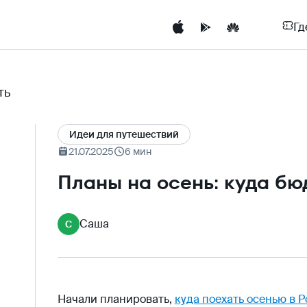
Гд
ть
Идеи для путешествий
21.07.2025
6 мин
Планы на осень: куда бю
Саша
С
Начали планировать,
куда поехать осенью в 