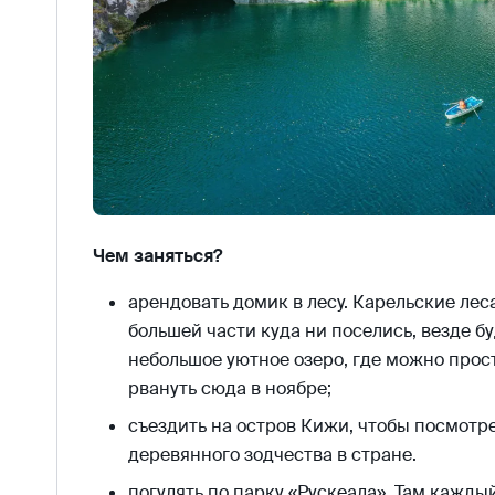
Чем заняться?
арендовать домик в лесу. Карельские лес
большей части куда ни поселись, везде б
небольшое уютное озеро, где можно прос
рвануть сюда в ноябре;
съездить на остров Кижи, чтобы посмотр
деревянного зодчества в стране.
погулять по парку «Рускеала». Там каждый