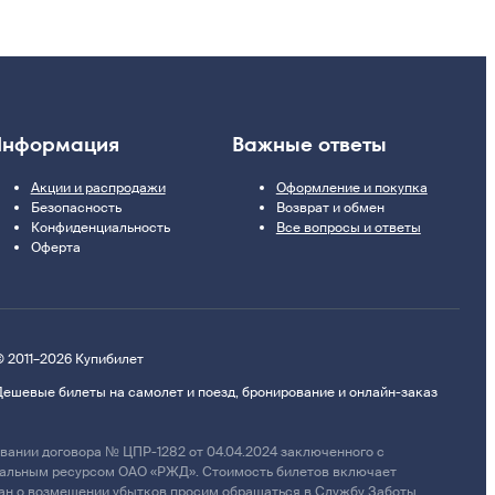
нформация
Важные ответы
Акции и распродажи
Оформление и покупка
Безопасность
Возврат и обмен
Конфиденциальность
Все вопросы и ответы
Оферта
© 2011–2026 Купибилет
Дешевые билеты на самолет и поезд, бронирование и онлайн-заказ
ании договора № ЦПР-1282 от 04.04.2024 заключенного с
циальным ресурсом ОАО «РЖД». Стоимость билетов включает
дан о возмещении убытков просим обращаться в Службу Заботы.