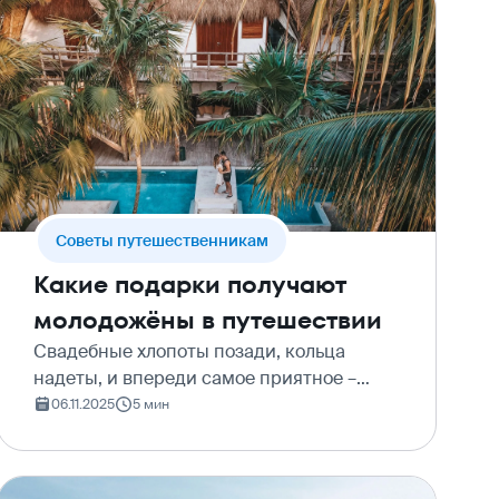
Cоветы путешественникам
Какие подарки получают
молодожёны в путешествии
Свадебные хлопоты позади, кольца
надеты, и впереди самое приятное –
медовый месяц. Это не просто первое
06.11.2025
5 мин
совместное путешествие, а время, когда
хочется, чтобы каждая деталь была
идеальной. Но знаете ли…