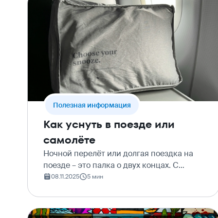
Полезная информация
Как уснуть в поезде или
самолёте
Ночной перелёт или долгая поездка на
поезде – это палка о двух концах. С
одной стороны, это предвкушение
08.11.2025
5 мин
приключений и экономия драгоценного
времени отпуска. С другой –
перспектива провести бессонную…