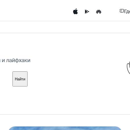
Гд
ы и лайфхаки
Найти