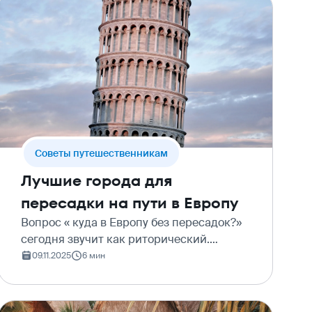
Cоветы путешественникам
Лучшие города для
пересадки на пути в Европу
Вопрос « куда в Европу без пересадок?»
сегодня звучит как риторический.
Прямое авиасообщение осталось в
09.11.2025
6 мин
прошлом, но значит ли это, что
европейские каникулы отменяются?
Вовсе нет. Просто маршруты стали…