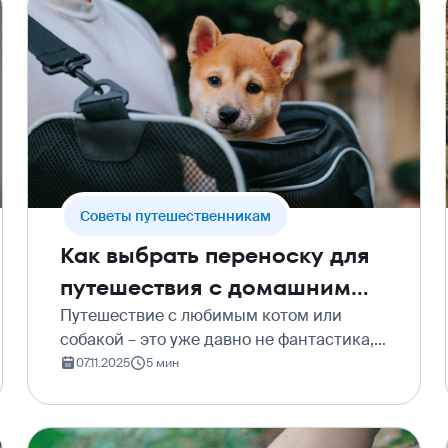
Cоветы путешественникам
Как выбрать переноску для
путешествия с домашним
животным
Путешествие с любимым котом или
собакой – это уже давно не фантастика, а
для многих – счастливая реальность. Но
07.11.2025
5 мин
чтобы полёт прошёл гладко, а питомец
испытал минимум стресса, к поездке
нужно подготовит…