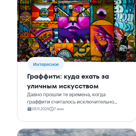
Интересное
Граффити: куда ехать за
уличным искусством
Давно прошли те времена, когда
граффити считалось исключительно
вандализмом. Сегодня стрит-арт – это
05.11.2025
7 мин
мощное и яркое направление
современного искусства, превращающее
серые городские стены в галереи под…