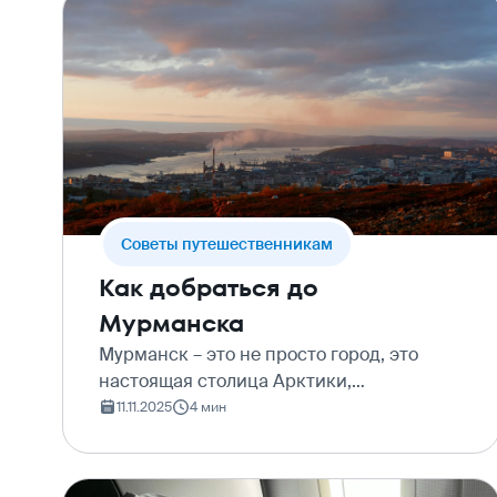
Cоветы путешественникам
Как добраться до
Мурманска
Мурманск – это не просто город, это
настоящая столица Арктики,
крупнейший в мире город за Полярным
11.11.2025
4 мин
кругом. «Мурманск в какой зоне?» –
спрашивают многие. В самой что ни на
есть арктической! Это край, г…