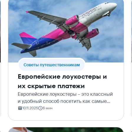
Cоветы путешественникам
Европейские лоукостеры и
их скрытые платежи
Европейские лоукостеры – это классный
и удобный способ посетить как самые
раскрученные туристические споты, так
10.11.2025
6 мин
и менее известные направления по
всему региону. Цены на билеты – порой
просто смех (напр…