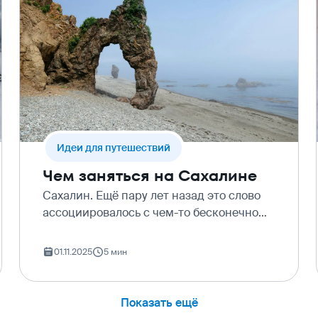
Идеи для путешествий
Чем заняться на Сахалине
Сахалин. Ещё пару лет назад это слово
ассоциировалось с чем-то бесконечно
далёким, с нефтяными вышками,
красной икрой и книгой Чехова. Но
01.11.2025
5 мин
сегодня всё изменилось. Почему
Сахалин вдруг превратился в одн…
Показать ещё