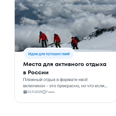
Идеи для путешествий
Места для активного отдыха
в России
Пляжный отдых в формате «всё
включено» – это прекрасно, но что если
душа просит большего? Если хочется не
02.11.2025
7 мин
просто смотреть на красивые пейзажи с
экрана телефона, а стать частью этого
пейзажа? Услышать…