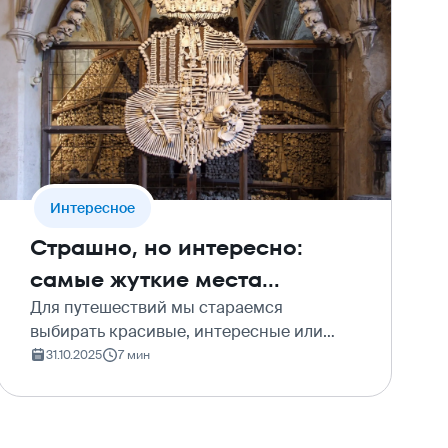
без обширных э…
Интересное
Страшно, но интересно:
самые жуткие места
планеты
Для путешествий мы стараемся
выбирать красивые, интересные или
памятные города и курорты. Но у них
31.10.2025
7 мин
есть и прямые противоположности –
места жуткие, пугающие и страшные. И
есть что-то странно притягател…