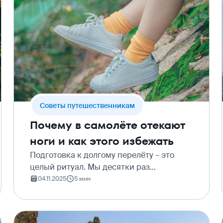
Cоветы путешественникам
Почему в самолёте отекают
ноги и как этого избежать
Подготовка к долгому перелёту – это
целый ритуал. Мы десятки раз
проверяем паспорт, скачиваем фильмы в
04.11.2025
5 мин
дорогу, выбираем самое удобное место у
окна или у прохода. Но в этой суете мы
часто забываем о са…