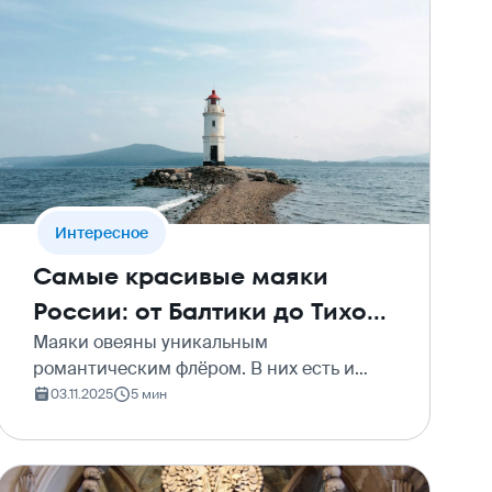
Интересное
Самые красивые маяки
России: от Балтики до Тихого
океана
Маяки овеяны уникальным
романтическим флёром. В них есть и
близость к морю, и постоянное
03.11.2025
5 мин
предчувствие шторма, и неугасимая
надежда. Ведь свет – их
предназначение, цель и вся жизнь. Даже