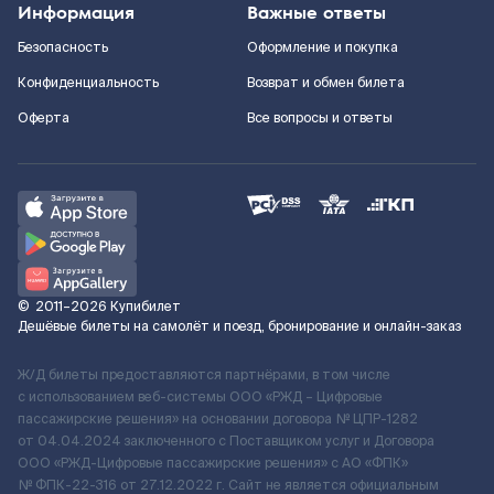
Информация
Важные ответы
Безопасность
Оформление и покупка
Конфиденциальность
Возврат и обмен билета
Оферта
Все вопросы и ответы
©
2011–2026
Купибилет
Дешёвые билеты на самолёт и поезд, бронирование и онлайн-заказ
Ж/Д билеты предоставляются партнёрами, в том числе
с использованием веб-системы ООО «РЖД – Цифровые
пассажирские решения» на основании договора № ЦПР-1282
от 04.04.2024 заключенного с Поставщиком услуг и Договора
ООО «РЖД-Цифровые пассажирские решения» c АО «ФПК»
№ ФПК-22-316 от 27.12.2022 г. Сайт не является официальным