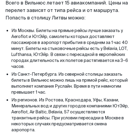
Всего в Вильнюс летает 15 авиакомпаний. Цены на
перелет зависят от типа рейса и от маршрута.
Попасть в столицу Литвы можно:
Из Москвы. Билеты на прямые рейсы лучше заказать у
Aeroflot и ЮтЭйр, самолеты которых доставляют
пассажиров в аэропорт прибытия в среднем за 1 час 40
минут. Билеты на стыковочные рейсы есть у Belavia, LOT,
Lufthansa, ЮтЭйр. В связи с пересадкой в европейских
городах длительность их полетов растягивается на 3–6
часов.
Из Санкт-Петербурга. Из северной столицы заказать
билеты в Вильнюс можно лишь на прямой рейс, который
выполняет компания Руслайн. Время в пути немногим
превышает 1 час.
Из регионов. Из Ростова, Краснодара, Уфы, Казани,
Минеральных вод и других городов компаниями ЮтЭйр,
Aeroflot, Air Baltic, Belavia, S7 осуществляются
транзитные рейсы. При условии пересадки в Москве в
некоторых случаях предусматривается смена
аэропорта.