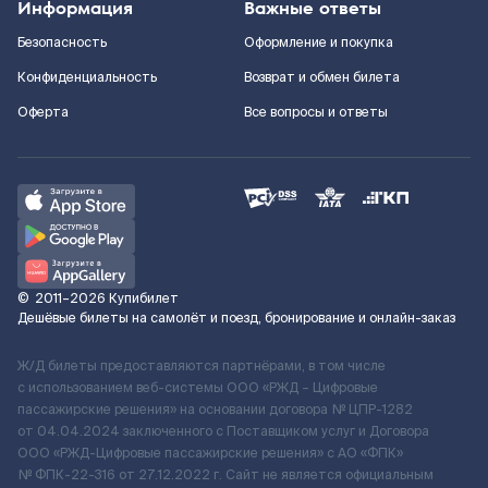
Информация
Важные ответы
Безопасность
Оформление и покупка
Конфиденциальность
Возврат и обмен билета
Оферта
Все вопросы и ответы
©
2011–2026
Купибилет
Дешёвые билеты на самолёт и поезд, бронирование и онлайн-заказ
Ж/Д билеты предоставляются партнёрами, в том числе
с использованием веб-системы ООО «РЖД – Цифровые
пассажирские решения» на основании договора № ЦПР-1282
от 04.04.2024 заключенного с Поставщиком услуг и Договора
ООО «РЖД-Цифровые пассажирские решения» c АО «ФПК»
№ ФПК-22-316 от 27.12.2022 г. Сайт не является официальным