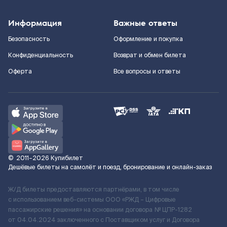
Информация
Важные ответы
Безопасность
Оформление и покупка
Конфиденциальность
Возврат и обмен билета
Оферта
Все вопросы и ответы
©
2011–2026
Купибилет
Дешёвые билеты на самолёт и поезд, бронирование и онлайн-заказ
Ж/Д билеты предоставляются партнёрами, в том числе
с использованием веб-системы ООО «РЖД – Цифровые
пассажирские решения» на основании договора № ЦПР-1282
от 04.04.2024 заключенного с Поставщиком услуг и Договора