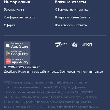
Информация
Важные ответы
Безопасность
Оформление и покупка
Конфиденциальность
Возврат и обмен билета
Оферта
Все вопросы и ответы
©
2011–2026
Купибилет
Дешёвые билеты на самолёт и поезд, бронирование и онлайн-заказ
Ж/Д билеты предоставляются партнёрами, в том числе
с использованием веб-системы ООО «РЖД – Цифровые
пассажирские решения» на основании договора № ЦПР-1282
от 04.04.2024 заключенного с Поставщиком услуг и Договора
ООО «РЖД-Цифровые пассажирские решения» c АО «ФПК»
№ ФПК-22-316 от 27.12.2022 г. Сайт не является официальным