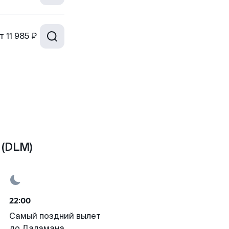
т
11 985 ₽
 (DLM)
22:00
Самый поздний вылет
до Даламана