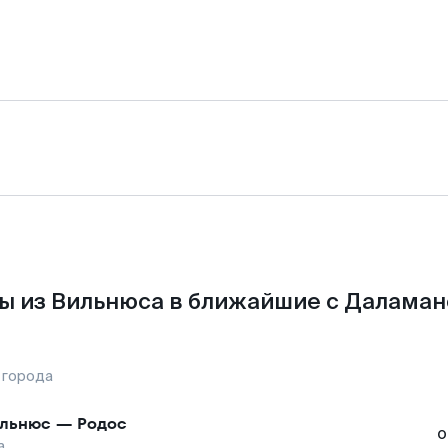
ы из Вильнюса в ближайшие с Даламан
 города
льнюс
—
Родос
о
а