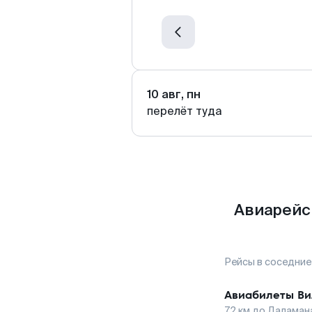
10 авг, пн
перелёт туда
Авиарейс
Рейсы в соседние
Авиабилеты
Ви
72
км до
Даламан