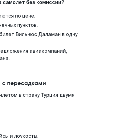
а самолет без комиссии?
аются по цене.
нечных пунктов.
 билет Вильнюс Даламан в одну
редложения авиакомпаний,
ана.
 с пересадками
илетом в страну Турция двумя
йсы и лоукосты.