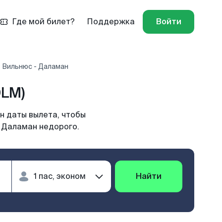
Где мой билет?
Поддержка
Войти
 Вильнюс - Даламан
DLM)
н даты вылета, чтобы
в Даламан недорого.
Найти