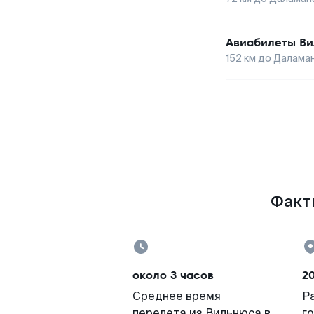
Авиабилеты
Ви
152
км до
Далама
Факты
около 3 часов
20
Среднее время
Р
перелета из Вильнюса в
г