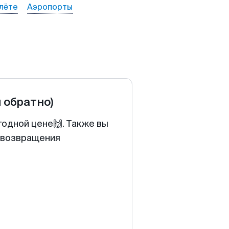
лёте
Аэропорты
и обратно)
годной цене🙌. Также вы
у возвращения