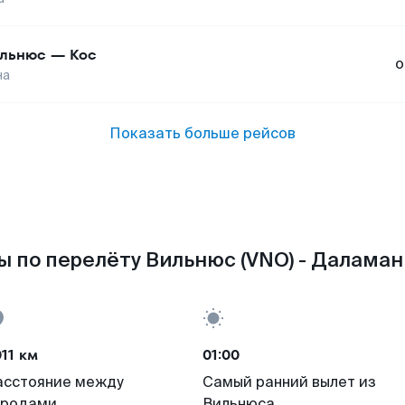
льнюс
—
Кос
о
на
Показать больше рейсов
 по перелёту Вильнюс (VNO) - Даламан
11 км
01:00
асстояние между
Самый ранний вылет из
ородами
Вильнюса