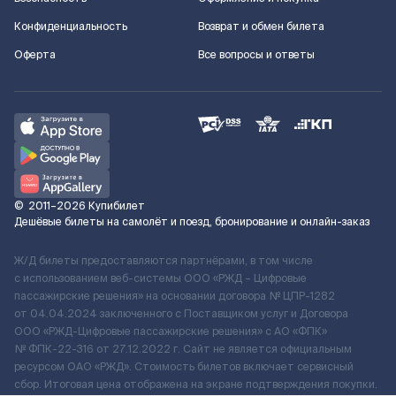
Конфиденциальность
Возврат и обмен билета
Оферта
Все вопросы и ответы
©
2011–2026
Купибилет
Дешёвые билеты на самолёт и поезд, бронирование и онлайн-заказ
Ж/Д билеты предоставляются партнёрами, в том числе
с использованием веб-системы ООО «РЖД – Цифровые
пассажирские решения» на основании договора № ЦПР-1282
от 04.04.2024 заключенного с Поставщиком услуг и Договора
ООО «РЖД-Цифровые пассажирские решения» c АО «ФПК»
№ ФПК-22-316 от 27.12.2022 г. Сайт не является официальным
ресурсом ОАО «РЖД». Стоимость билетов включает сервисный
сбор. Итоговая цена отображена на экране подтверждения покупки.