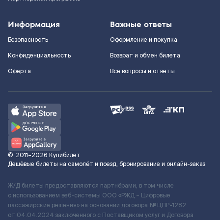
Информация
Важные ответы
Безопасность
Оформление и покупка
Конфиденциальность
Возврат и обмен билета
Оферта
Все вопросы и ответы
©
2011–2026
Купибилет
Дешёвые билеты на самолёт и поезд, бронирование и онлайн-заказ
Ж/Д билеты предоставляются партнёрами, в том числе
с использованием веб-системы ООО «РЖД – Цифровые
пассажирские решения» на основании договора № ЦПР-1282
от 04.04.2024 заключенного с Поставщиком услуг и Договора