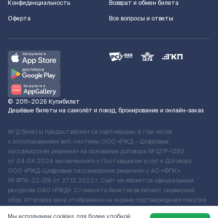
Конфиденциальность
Возврат и обмен билета
Оферта
Все вопросы и ответы
©
2011–2026
Купибилет
Дешёвые билеты на самолёт и поезд, бронирование и онлайн-заказ
Ж/Д билеты предоставляются партнёрами, в том числе
с использованием веб-системы ООО «РЖД – Цифровые
пассажирские решения» на основании договора № ЦПР-1282
от 04.04.2024 заключенного с Поставщиком услуг и Договора
ООО «РЖД-Цифровые пассажирские решения» c АО «ФПК»
№ ФПК-22-316 от 27.12.2022 г. Сайт не является официальным
ресурсом ОАО «РЖД». Стоимость билетов включает сервисный
сбор. Итоговая цена отображена на экране подтверждения покупки.
По вопросам рассмотрения обращений, жалоб, претензий граждан
Мы используем cookies для более удобной