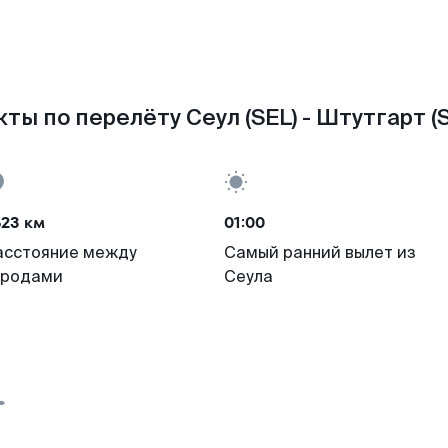
ты по перелёту Сеул (SEL) - Штутгарт (
623 км
01:00
асстояние между
Самый ранний вылет из
ородами
Сеула