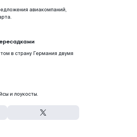
редложения авиакомпаний,
арта.
пересадками
том в страну Германия двумя
йсы и лоукосты.