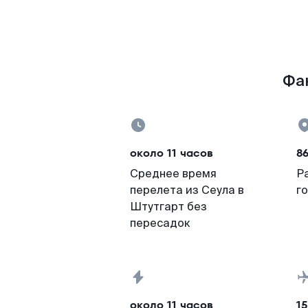
Фак
около 11 часов
8
Среднее время
Р
перелета из Сеула в
г
Штутгарт без
пересадок
около 11 часов
15