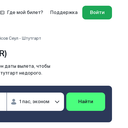
Где мой билет?
Поддержка
Войти
сов Сеул - Штутгарт
R)
н даты вылета, чтобы
тутгарт недорого.
Найти