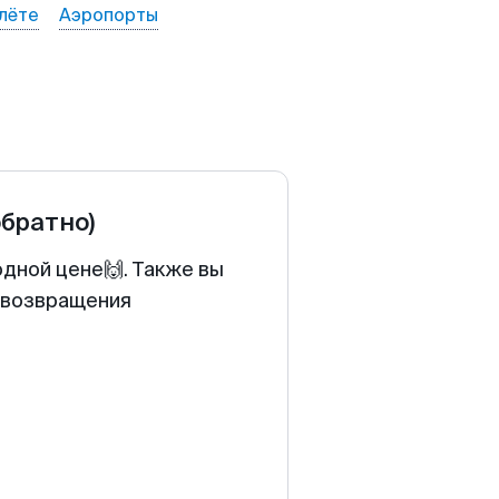
лёте
Аэропорты
обратно)
одной цене🙌. Также вы
у возвращения