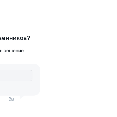
твенников?
ть решение
Вы