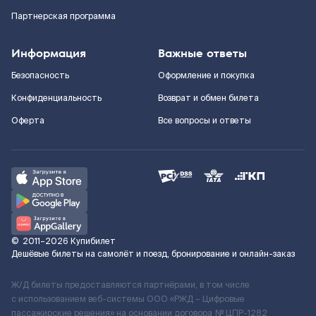
Партнерская программа
Информация
Важные ответы
Безопасность
Оформление и покупка
Конфиденциальность
Возврат и обмен билета
Оферта
Все вопросы и ответы
©
2011–2026
Купибилет
Дешёвые билеты на самолёт и поезд, бронирование и онлайн-заказ
Ж/Д билеты предоставляются партнёрами, в том числе
с использованием веб-системы ООО «РЖД – Цифровые
пассажирские решения» на основании договора № ЦПР-1282