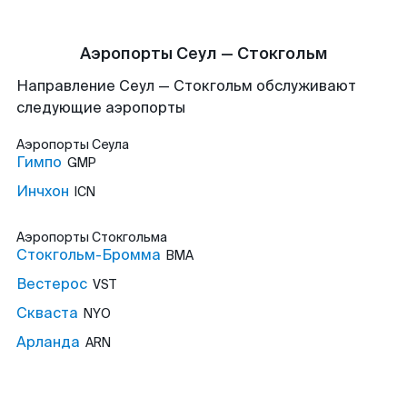
Аэропорты Сеул — Стокгольм
Направление Сеул — Стокгольм обслуживают
следующие аэропорты
Аэропорты
Сеула
Гимпо
GMP
Инчхон
ICN
Аэропорты
Стокгольма
Стокгольм-Бромма
BMA
Вестерос
VST
Скваста
NYO
Арланда
ARN