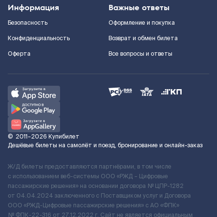
Информация
Важные ответы
Безопасность
Оформление и покупка
Конфиденциальность
Возврат и обмен билета
Оферта
Все вопросы и ответы
©
2011–2026
Купибилет
Дешёвые билеты на самолёт и поезд, бронирование и онлайн-заказ
Ж/Д билеты предоставляются партнёрами, в том числе
с использованием веб-системы ООО «РЖД – Цифровые
пассажирские решения» на основании договора № ЦПР-1282
от 04.04.2024 заключенного с Поставщиком услуг и Договора
ООО «РЖД-Цифровые пассажирские решения» c АО «ФПК»
№ ФПК-22-316 от 27.12.2022 г. Сайт не является официальным