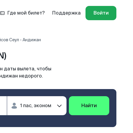
Где мой билет?
Поддержка
Войти
сов Сеул - Андижан
N)
н даты вылета, чтобы
Андижан недорого.
Найти