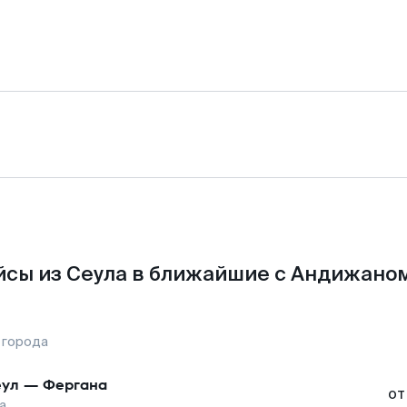
сы из Сеула в ближайшие с Андижано
 города
ул
—
Фергана
от
а