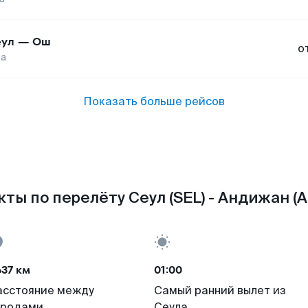
ул
—
Ош
о
на
Показать больше рейсов
ты по перелёту Сеул (SEL) - Андижан (
37 км
01:00
асстояние между
Самый ранний вылет из
ородами
Сеула