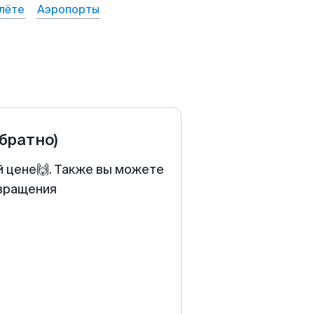
лёте
Аэропорты
обратно)
й цене🙌. Также вы можете
звращения