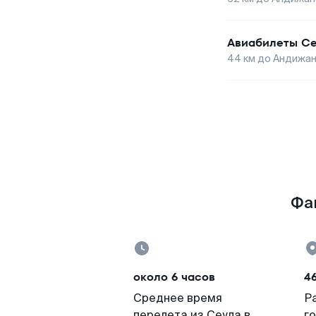
Авиабилеты
Се
44
км до
Андижа
Фак
около 6 часов
46
Среднее время
Р
перелета из Сеула в
г