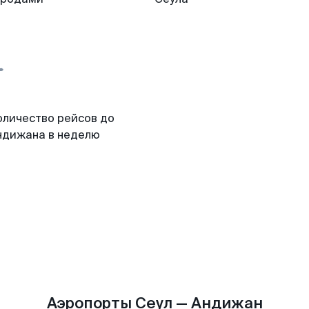
оличество рейсов до
ндижана в неделю
Аэропорты Сеул — Андижан