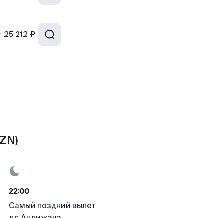
т
25 212 ₽
AZN)
22:00
Самый поздний вылет
до Андижана