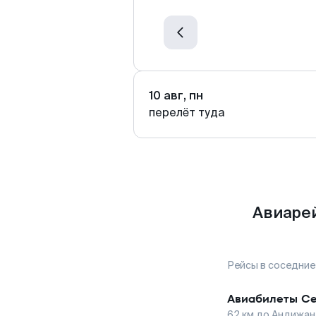
10 авг, пн
перелёт туда
Авиарей
Рейсы в соседние
Авиабилеты
Се
62
км до
Андижан