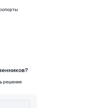
эропорты
твенников?
ть решение