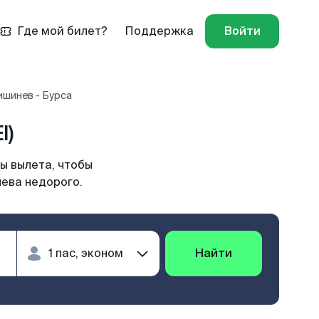
Где мой билет?
Поддержка
Войти
ишинев - Бурса
I)
ы вылета, чтобы
нева недорого.
Найти