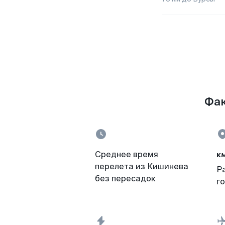
Фак
к
Среднее время
перелета из Кишинева
Р
без пересадок
г