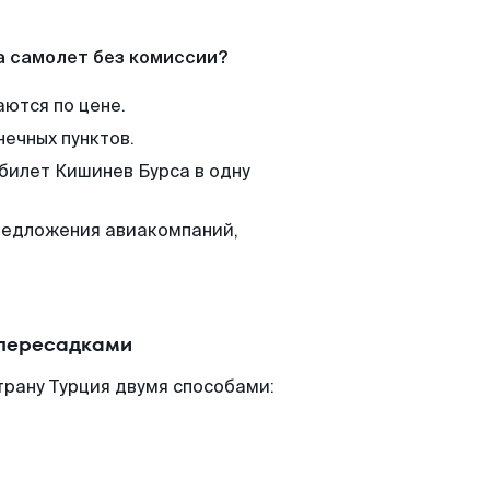
а самолет без комиссии?
аются по цене.
нечных пунктов.
 билет Кишинев Бурса в одну
редложения авиакомпаний,
 пересадками
трану Турция двумя способами: