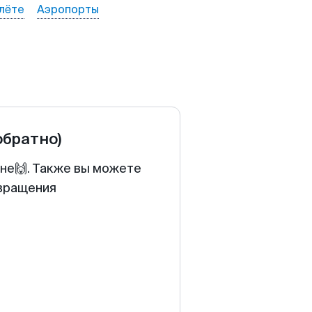
лёте
Аэропорты
обратно)
ене🙌. Также вы можете
звращения